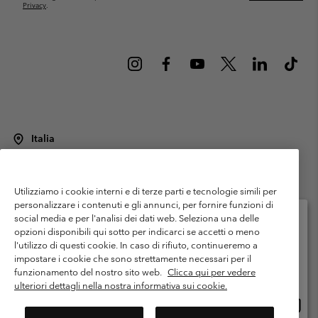
Privacy
.
Italia
©
2026
Columbia Sportswear Italy S.R.L.. Via Feltrina Centro 11/8, 31044
Montebelluna (TV) Italia. Tutti i diritti riservati.
Utilizziamo i cookie interni e di terze parti e tecnologie simili per
Termini di utilizzo
Condizioni Generali di Venditaa
Garanzia
personalizzare i contenuti e gli annunci, per fornire funzioni di
Politica sulla privacy
social media e per l'analisi dei dati web. Seleziona una delle
opzioni disponibili qui sotto per indicarci se accetti o meno
Termini e condizioni del programma di membership
l'utilizzo di questi cookie. In caso di rifiuto, continueremo a
Seleziona il paese di spedizione e la lingua
impostare i cookie che sono strettamente necessari per il
Condizioni di utilizzo dei contenuti generati dagli utenti
Impressum
Shopping online disponibile
funzionamento del nostro sito web.
Clicca qui per vedere
Cookies
Public CBCR
ulteriori dettagli nella nostra informativa sui cookie.
Shopp
United States
online
Servizio clienti: Lun. - ven. 9:00 - 13:00 & 14:00- 18:00