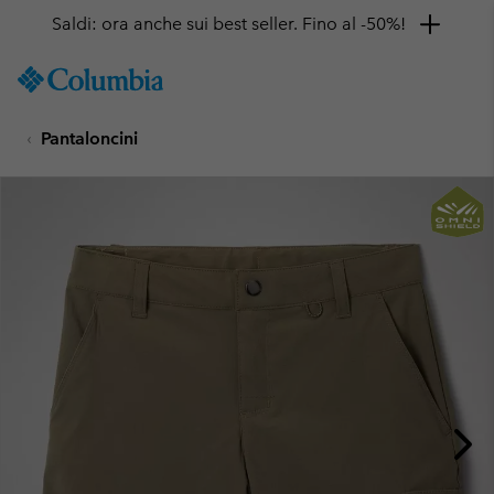
Saldi: ora anche sui best seller. Fino al -50%!
SKIP
Columbia
TO
Sportswear
CONTENT
Pantaloncini
SKIP
TO
MAIN
NAV
SKIP
TO
SEARCH