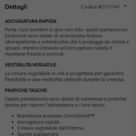
Dettagli
Codice #
2117141
Expan
or
ASCIUGATURA RAPIDA
collap
Porta i tuoi bambini in giro con stile: questi pantaloncini
sectio
funzionali sono dotati di un’avanzata finitura
idrorepellente e antimacchia che li protegge da schizzi e
spruzzi, mentre il tessuto ad asciugatura rapida li
mantiene freschi e comodi.
VESTIBILITÀ VERSATILE
La cintura regolabile in vita è progettata per garantire
flessibilità e una vestibilità ottimale durante la crescita.
PRATICHE TASCHE
Questi pantaloncini sono dotati di numerose e pratiche
tasche per riporre l’attrezzatura e i loro tesori.
Repellenza avanzata OmniShield™
Asciugatura rapida
Cintura regolabile dall’interno
Tasche scaldamani