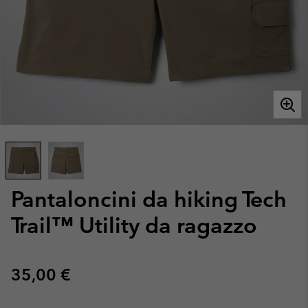
Pantaloncini da hiking Tech
Trail™ Utility da ragazzo
Regular price:
35,00 €