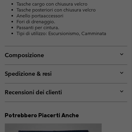
Tasche cargo con chiusura velcro
Tasche posteriori con chiusura velcro
Anello portaaccessori
Fori di drenaggio.
Passanti per cintura.
Tipi di utilizzo: Escursionismo, Camminata
Composizione
Expan
or
collap
Spedizione & resi
sectio
Expan
or
collap
Recensioni dei clienti
sectio
Expan
or
collap
Potrebbero Piacerti Anche
sectio