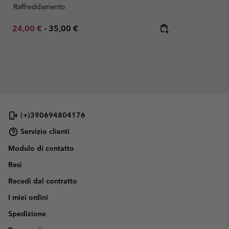
Raffreddamento
Minimum sale price:
Maximum price:
24,00 €
-
35,00 €
(+)390694804176
Servizio clienti
Modulo di contatto
Resi
Recedi dal contratto
I miei ordini
Spedizione