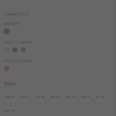
Colore:
Black
60,00 €
Regular price:
Sale price:
48,00 €
60,00 €
Regular price:
Sale price:
42,00 €
60,00 €
Taglia:
38 IT
40 IT
42 IT
44 IT
46 IT
48 IT
50 IT
52 IT