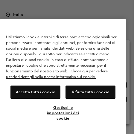
Italia
©
2026
Columbia Sportswear Italy S.R.L.. Via Feltrina Centro 11/8, 31044
Montebelluna (TV) Italia. Tutti i diritti riservati.
Utilizziamo i cookie interni e di terze parti e tecnologie simili per
Termini di utilizzo
Condizioni Generali di Venditaa
Garanzia
personalizzare i contenuti e gli annunci, per fornire funzioni di
Politica sulla privacy
social media e per l'analisi dei dati web. Seleziona una delle
opzioni disponibili qui sotto per indicarci se accetti o meno
Termini e condizioni del programma di membership
l'utilizzo di questi cookie. In caso di rifiuto, continueremo a
Seleziona il paese di spedizione e la lingua
impostare i cookie che sono strettamente necessari per il
Condizioni di utilizzo dei contenuti generati dagli utenti
Impressum
Shopping online disponibile
funzionamento del nostro sito web.
Clicca qui per vedere
Cookies
Public CBCR
ulteriori dettagli nella nostra informativa sui cookie.
Shopp
United States
online
Servizio clienti: Lun. - ven. 9:00 - 13:00 & 14:00- 18:00
Accetta tutti i cookie
Rifiuta tutti i cookie
(+)390694804176
dispon
Shopp
Italia
online
Gestisci le
dispon
impostazioni dei
Visualizza Tutti I Paesi
cookie
Menu
Cerca
Accesso
Mini