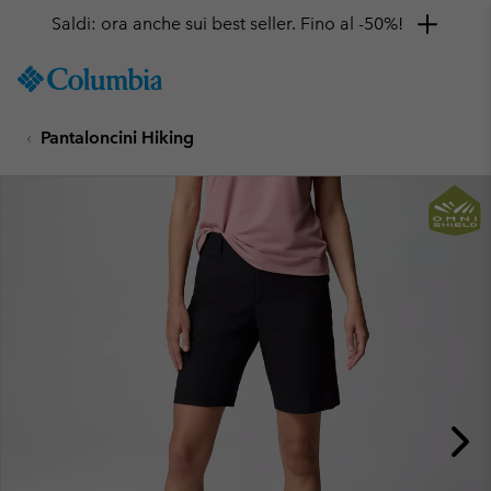
Saldi: ora anche sui best seller. Fino al -50%!
SKIP
Columbia
TO
Sportswear
CONTENT
Pantaloncini Hiking
SKIP
TO
MAIN
NAV
SKIP
TO
SEARCH