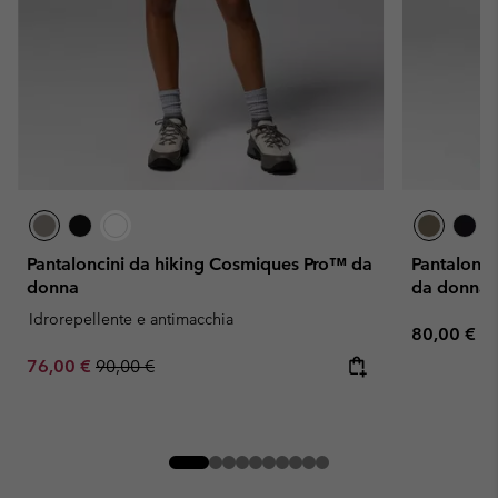
Pantaloncini da hiking Cosmiques Pro™ da
Pantalonci
donna
da donna
Idrorepellente e antimacchia
Regular pr
80,00 €
Sale price:
Regular price:
76,00 €
90,00 €