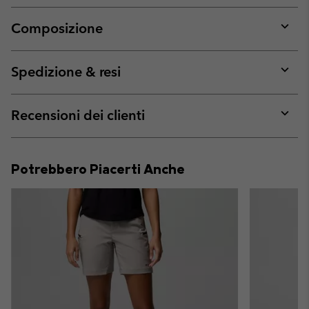
Composizione
Expan
or
collap
Spedizione & resi
sectio
Expan
or
collap
Recensioni dei clienti
sectio
Expan
or
collap
Potrebbero Piacerti Anche
sectio