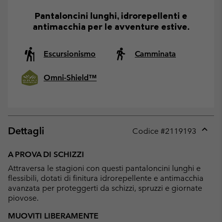
Pantaloncini lunghi, idrorepellenti e
antimacchia per le avventure estive.
Escursionismo
Camminata
Omni-Shield™
Dettagli
Codice #
2119193
Expan
or
A PROVA DI SCHIZZI
collap
Attraversa le stagioni con questi pantaloncini lunghi e
sectio
flessibili, dotati di finitura idrorepellente e antimacchia
avanzata per proteggerti da schizzi, spruzzi e giornate
piovose.
MUOVITI LIBERAMENTE