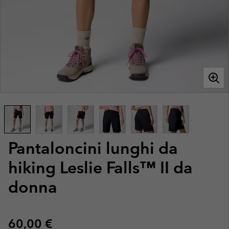
Pantaloncini lunghi da
hiking Leslie Falls™ II da
donna
Regular price:
60,00 €