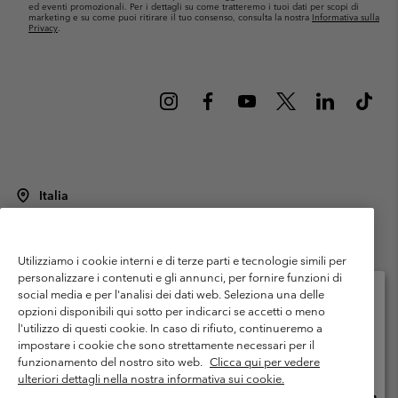
ed eventi promozionali. Per i dettagli su come tratteremo i tuoi dati per scopi di
marketing e su come puoi ritirare il tuo consenso, consulta la nostra
Informativa sulla
Privacy
.
Italia
©
2026
Columbia Sportswear Italy S.R.L.. Via Feltrina Centro 11/8, 31044
Montebelluna (TV) Italia. Tutti i diritti riservati.
Utilizziamo i cookie interni e di terze parti e tecnologie simili per
Termini di utilizzo
Condizioni Generali di Venditaa
Garanzia
personalizzare i contenuti e gli annunci, per fornire funzioni di
Politica sulla privacy
social media e per l'analisi dei dati web. Seleziona una delle
opzioni disponibili qui sotto per indicarci se accetti o meno
Termini e condizioni del programma di membership
l'utilizzo di questi cookie. In caso di rifiuto, continueremo a
Seleziona il paese di spedizione e la lingua
impostare i cookie che sono strettamente necessari per il
Condizioni di utilizzo dei contenuti generati dagli utenti
Impressum
Shopping online disponibile
funzionamento del nostro sito web.
Clicca qui per vedere
Cookies
Public CBCR
ulteriori dettagli nella nostra informativa sui cookie.