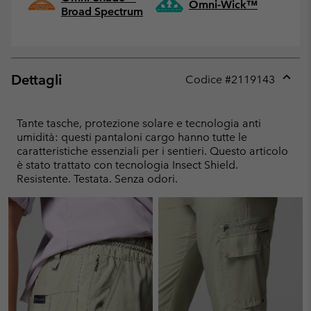
Omni-Wick™
Broad Spectrum
Dettagli
Codice #
2119143
Expan
or
collap
Tante tasche, protezione solare e tecnologia anti
sectio
umidità: questi pantaloni cargo hanno tutte le
caratteristiche essenziali per i sentieri. Questo articolo
è stato trattato con tecnologia Insect Shield.
Resistente. Testata. Senza odori.