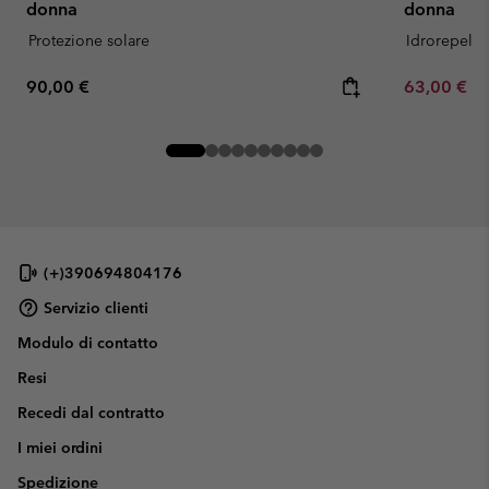
donna
donna
Protezione solare
Idrorepelle
Regular price:
Minimum sa
90,00 €
63,00 €
-
(+)390694804176
Servizio clienti
Modulo di contatto
Resi
Recedi dal contratto
I miei ordini
Spedizione