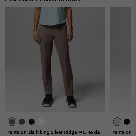
Pantaloni da hiking Silver Ridge™ Elite da
Pantaloni 