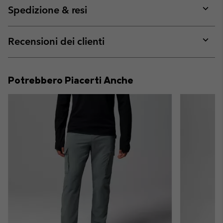
collap
Spedizione & resi
sectio
Expan
or
collap
Recensioni dei clienti
sectio
Expan
or
collap
Potrebbero Piacerti Anche
sectio