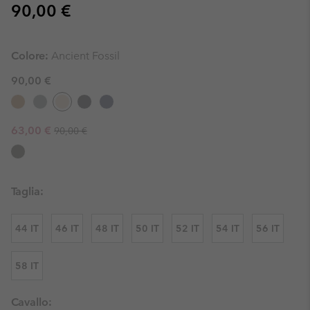
Regular price:
90,00 €
Colore:
Ancient Fossil
90,00 €
Regular price:
Sale price:
63,00 €
90,00 €
Taglia:
44 IT
46 IT
48 IT
50 IT
52 IT
54 IT
56 IT
58 IT
Cavallo: