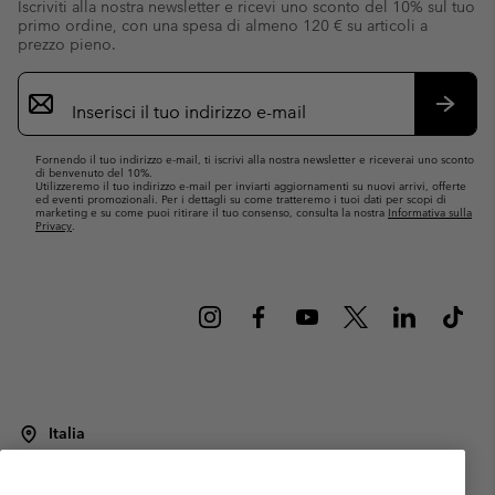
Iscriviti alla nostra newsletter e ricevi uno sconto del 10% sul tuo
primo ordine, con una spesa di almeno 120 € su articoli a
prezzo pieno.
Iscrizione
e-
mail
Iscrivit
Fornendo il tuo indirizzo e-mail, ti iscrivi alla nostra newsletter e riceverai uno sconto
di benvenuto del 10%.
Utilizzeremo il tuo indirizzo e-mail per inviarti aggiornamenti su nuovi arrivi, offerte
ed eventi promozionali. Per i dettagli su come tratteremo i tuoi dati per scopi di
marketing e su come puoi ritirare il tuo consenso, consulta la nostra
Informativa sulla
Privacy
.
Italia
©
2026
Columbia Sportswear Italy S.R.L.. Via Feltrina Centro 11/8, 31044
Montebelluna (TV) Italia. Tutti i diritti riservati.