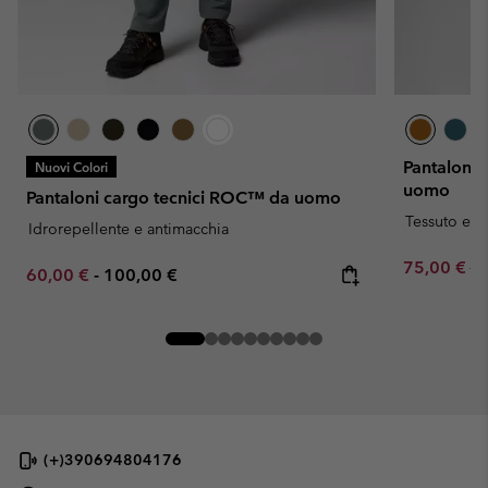
Pantaloni 
Nuovi Colori
uomo
Pantaloni cargo tecnici ROC™ da uomo
Tessuto elas
Idrorepellente e antimacchia
Sale price:
Re
75,00 €
15
Minimum sale price:
Maximum price:
60,00 €
-
100,00 €
(+)390694804176