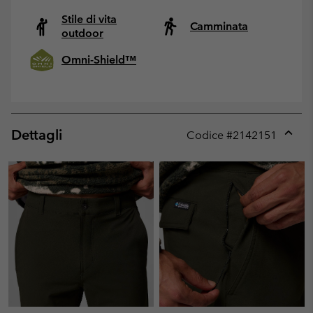
Stile di vita
Camminata
outdoor
Omni-Shield™
Dettagli
Codice #
2142151
Expan
or
collap
sectio