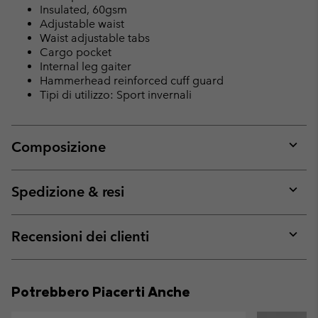
Insulated, 60gsm
Adjustable waist
Waist adjustable tabs
Cargo pocket
Internal leg gaiter
Hammerhead reinforced cuff guard
Tipi di utilizzo: Sport invernali
Composizione
Expan
or
collap
Spedizione & resi
sectio
Expan
or
collap
Recensioni dei clienti
sectio
Expan
or
collap
Potrebbero Piacerti Anche
sectio