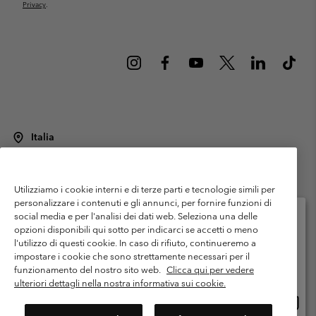
Privacy
.
Italia
©
2026
Columbia Sportswear Italy S.R.L.. Via Feltrina Centro 11/8, 31044
Montebelluna (TV) Italia. Tutti i diritti riservati.
Utilizziamo i cookie interni e di terze parti e tecnologie simili per
Termini di utilizzo
Condizioni Generali di Venditaa
Garanzia
personalizzare i contenuti e gli annunci, per fornire funzioni di
Politica sulla privacy
social media e per l'analisi dei dati web. Seleziona una delle
opzioni disponibili qui sotto per indicarci se accetti o meno
Termini e condizioni del programma di membership
l'utilizzo di questi cookie. In caso di rifiuto, continueremo a
Seleziona il paese di spedizione e la lingua
impostare i cookie che sono strettamente necessari per il
Condizioni di utilizzo dei contenuti generati dagli utenti
Impressum
Shopping online disponibile
funzionamento del nostro sito web.
Clicca qui per vedere
Cookies
Public CBCR
ulteriori dettagli nella nostra informativa sui cookie.
Shopp
United States
online
Servizio clienti: Lun. - ven. 9:00 - 13:00 & 14:00- 18:00