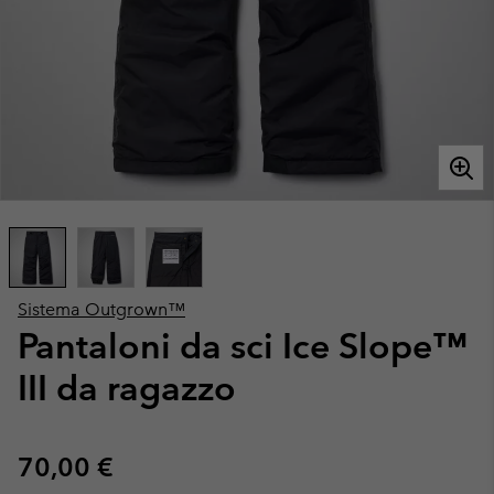
Sistema Outgrown™
Pantaloni da sci Ice Slope™
III da ragazzo
Regular price:
70,00 €