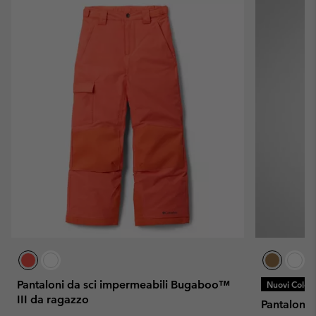
Pantaloni da sci impermeabili Bugaboo™
Nuovi Colori
III da ragazzo
Pantaloni 