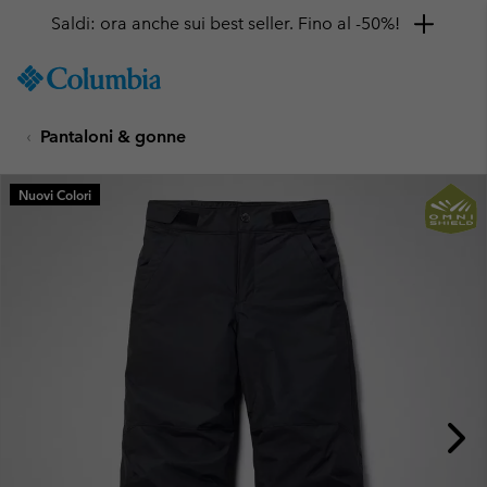
Saldi: ora anche sui best seller. Fino al -50%!
SKIP
Columbia
TO
Sportswear
CONTENT
Pantaloni & gonne
SKIP
TO
MAIN
Nuovi Colori
NAV
SKIP
TO
SEARCH