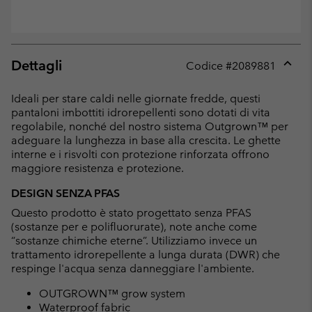
Dettagli
Codice #
2089881
Expan
or
Ideali per stare caldi nelle giornate fredde, questi
collap
pantaloni imbottiti idrorepellenti sono dotati di vita
sectio
regolabile, nonché del nostro sistema Outgrown™ per
adeguare la lunghezza in base alla crescita. Le ghette
interne e i risvolti con protezione rinforzata offrono
maggiore resistenza e protezione.
DESIGN SENZA PFAS
Questo prodotto è stato progettato senza PFAS
(sostanze per e polifluorurate), note anche come
“sostanze chimiche eterne”. Utilizziamo invece un
trattamento idrorepellente a lunga durata (DWR) che
respinge l'acqua senza danneggiare l'ambiente.
OUTGROWN™ grow system
Waterproof fabric