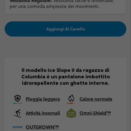
Vestibilità Regolare:
Vestibilità facile e universale,
per una comoda ampiezza dei movimenti.
Aggiungi Al Carrello
Il modello Ice Slope II da ragazzo di
Columbia è un pantalone imbottito
idrorepellente con ghette interne.
Pioggia leggera
Calore normale
Attività invernali
Omni-Shield™
OUTGROWN™