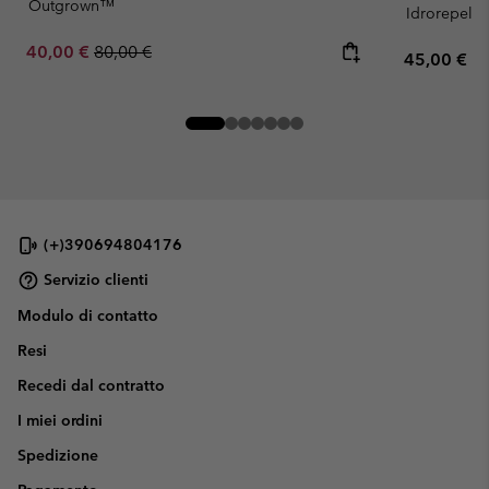
Outgrown™
Idrorepelle
Sale price:
Regular price:
40,00 €
80,00 €
Regular pr
45,00 €
(+)390694804176
Servizio clienti
Modulo di contatto
Resi
Recedi dal contratto
I miei ordini
Spedizione