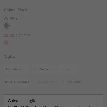
Colore:
Black
70,00 €
Regular price:
Sale price:
35,00 €
70,00 €
Taglia:
XXS (4-5 anni)
XS (6-7 anni)
S (8 anni)
M (10-12 anni)
L (14-16 anni)
XL (18 anni)
Guida alle taglie