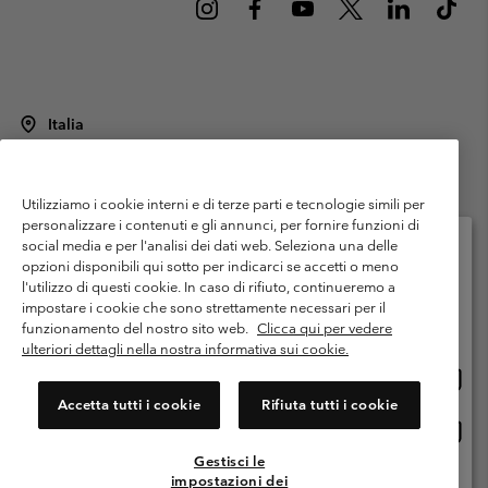
Italia
©
2026
Columbia Sportswear Italy S.R.L.. Via Feltrina Centro 11/8, 31044
Montebelluna (TV) Italia. Tutti i diritti riservati.
Utilizziamo i cookie interni e di terze parti e tecnologie simili per
Termini di utilizzo
Condizioni Generali di Venditaa
Garanzia
personalizzare i contenuti e gli annunci, per fornire funzioni di
Politica sulla privacy
social media e per l'analisi dei dati web. Seleziona una delle
opzioni disponibili qui sotto per indicarci se accetti o meno
Termini e condizioni del programma di membership
l'utilizzo di questi cookie. In caso di rifiuto, continueremo a
Seleziona il paese di spedizione e la lingua
impostare i cookie che sono strettamente necessari per il
Condizioni di utilizzo dei contenuti generati dagli utenti
Impressum
Shopping online disponibile
funzionamento del nostro sito web.
Clicca qui per vedere
Cookies
Public CBCR
ulteriori dettagli nella nostra informativa sui cookie.
Shopp
United States
online
Servizio clienti: Lun. - ven. 9:00 - 13:00 & 14:00- 18:00
Accetta tutti i cookie
Rifiuta tutti i cookie
(+)390694804176
dispon
Shopp
Italia
online
Gestisci le
dispon
impostazioni dei