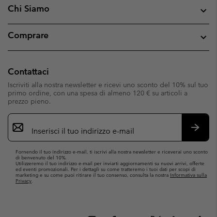
Chi Siamo
Comprare
Contattaci
Iscriviti alla nostra newsletter e ricevi uno sconto del 10% sul tuo
primo ordine, con una spesa di almeno 120 € su articoli a
prezzo pieno.
Iscrizione
e-
mail
Iscrivit
Fornendo il tuo indirizzo e-mail, ti iscrivi alla nostra newsletter e riceverai uno sconto
di benvenuto del 10%.
Utilizzeremo il tuo indirizzo e-mail per inviarti aggiornamenti su nuovi arrivi, offerte
ed eventi promozionali. Per i dettagli su come tratteremo i tuoi dati per scopi di
marketing e su come puoi ritirare il tuo consenso, consulta la nostra
Informativa sulla
Privacy
.