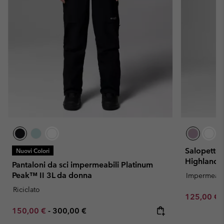
Salopette 
Nuovi Colori
Highland 
Pantaloni da sci impermeabili Platinum
Peak™ II 3L da donna
Impermeabi
Riciclato
Sale price:
125,00 €
Minimum sale price:
Maximum price:
150,00 €
-
300,00 €