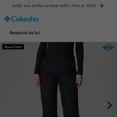
Saldi: ora anche sui best seller. Fino al -50%!
SKIP
Columbia
TO
Sportswear
CONTENT
Pantaloni da Sci
SKIP
TO
MAIN
Nuovi Colori
NAV
SKIP
TO
SEARCH