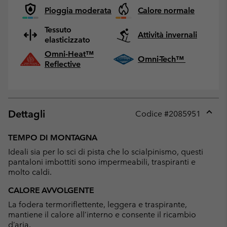
Pioggia moderata
Calore normale
Tessuto
Attività invernali
elasticizzato
Omni-Heat™
Omni-Tech™
Reflective
Dettagli
Codice #
2085951
Expan
or
TEMPO DI MONTAGNA
collap
Ideali sia per lo sci di pista che lo scialpinismo, questi
sectio
pantaloni imbottiti sono impermeabili, traspiranti e
molto caldi.
CALORE AVVOLGENTE
La fodera termoriflettente, leggera e traspirante,
mantiene il calore all’interno e consente il ricambio
d’aria.