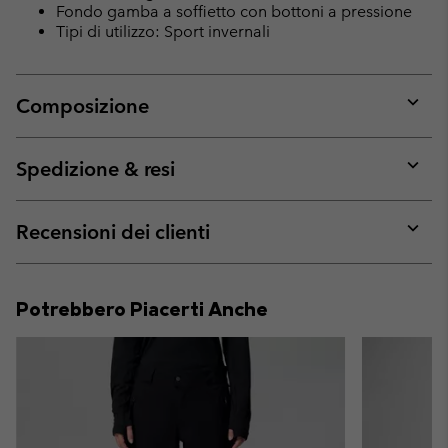
Fondo gamba a soffietto con bottoni a pressione
Tipi di utilizzo: Sport invernali
Composizione
Expan
or
collap
Spedizione & resi
sectio
Expan
or
collap
Recensioni dei clienti
sectio
Expan
or
collap
Potrebbero Piacerti Anche
sectio