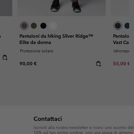
a
Pantaloni da hiking Silver Ridge™
Pantaloni 
Elite da donna
Vast Can
Protezione solare
Idrorepell
Regular price:
Sale price
R
90,00 €
55,00 €
1
Contattaci
Iscriviti alla nostra newsletter e ricevi uno sconto del
10% sul tuo primo ordine, con una spesa di almeno