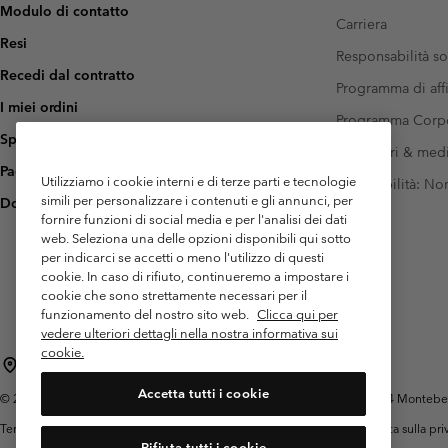
Modulo di contatto
Carriera
Resi
Responsabilità so
Recedi dal contratto
Programma di affi
I miei ordini
Programma Corp
Spedizione
Investitori & med
Pagamento
Utilizziamo i cookie interni e di terze parti e tecnologie
Accessibilità: N
simili per personalizzare i contenuti e gli annunci, per
Domande frequenti
fornire funzioni di social media e per l'analisi dei dati
web. Seleziona una delle opzioni disponibili qui sotto
per indicarci se accetti o meno l'utilizzo di questi
cookie. In caso di rifiuto, continueremo a impostare i
cookie che sono strettamente necessari per il
funzionamento del nostro sito web.
Clicca qui per
vedere ulteriori dettagli nella nostra informativa sui
cookie.
Italia
Accetta tutti i cookie
©
2026
Columbia Sportswear Italy S.R.L.. Via Feltrina Centro 11/8, 31044 Montebelluna 
Termini di utilizzo
Condizioni Generali di Venditaa
Garanzia
Politica sulla pr
Rifiuta tutti i cookie