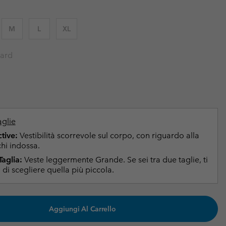
i & Invernali
i & Invernali
Guida Agli Articoli Impermeabili
Guida Agli Articoli Impermeabili
M
L
XL
lie comode
donna
ard
uomo
aglie
ctive:
Vestibilità scorrevole sul corpo, con riguardo alla
chi indossa.
Taglia:
Veste leggermente Grande. Se sei tra due taglie, ti
di scegliere quella più piccola.
Aggiungi Al Carrello