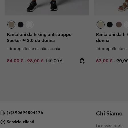
Pantaloni da hiking antistrappo
Pantaloni da h
Seeker™ 3.0 da donna
donna
Idrorepellente e antimacchia
Idrorepellente e
Minimum sale price:
Maximum sale price:
Regular price:
Minimum sale p
Maxi
84,00 €
-
98,00 €
140,00 €
63,00 €
-
90,0
Chi Siamo
(+)390694804176
Servizio clienti
La nostra storia