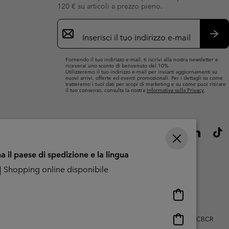
120 € su articoli a prezzo pieno.
Iscrizione
e-
mail
Iscri
Fornendo il tuo indirizzo e-mail, ti iscrivi alla nostra newsletter e
riceverai uno sconto di benvenuto del 10%.
Utilizzeremo il tuo indirizzo e-mail per inviarti aggiornamenti su
nuovi arrivi, offerte ed eventi promozionali. Per i dettagli su come
tratteremo i tuoi dati per scopi di marketing e su come puoi ritirare
il tuo consenso, consulta la nostra
Informativa sulla Privacy
.
a il paese di spedizione e la lingua
Shopping online disponibile
Shopping
online
disponibile
Shopping
zo dei contenuti generati dagli utenti
Impressum
Cookies
Public CBCR
online