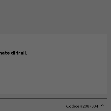
ate di trail.
Codice #
2087034
Expan