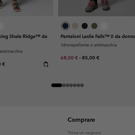
iking Shale Ridge™ da
Pantaloni Leslie Falls™ II da donn
Idrorepellente e antimacchia
 antimacchia
Minimum sale price:
Maximum price:
68,00 €
-
85,00 €
rice:
mum price:
0 €
Comprare
Trova un negozio