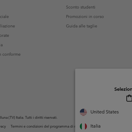
Sconto studenti
ciale
Promozioni in corso
liazione
Guida alle taglie
orate
ia
on conforme
Selezion
United States
(TV) Italia. Tutti i diritti riservati.
Italia
ivacy
Termini e condizioni del programma di membership
Condizioni di utiliz