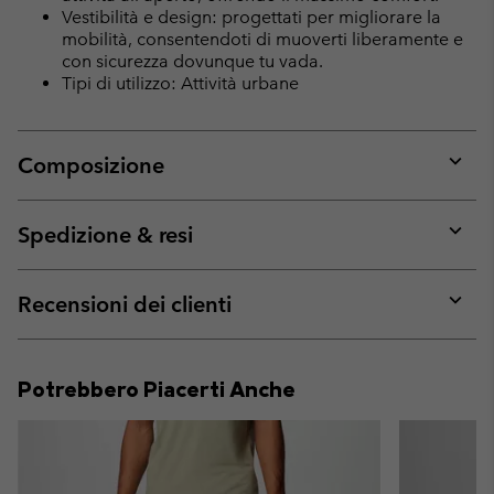
Vestibilità e design: progettati per migliorare la
mobilità, consentendoti di muoverti liberamente e
con sicurezza dovunque tu vada.
Tipi di utilizzo: Attività urbane
Composizione
Expan
or
collap
Spedizione & resi
sectio
Expan
or
collap
Recensioni dei clienti
sectio
Expan
or
collap
Potrebbero Piacerti Anche
sectio