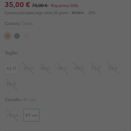
Sale price:
Regular price:
35,00 €
70,00 €
Risparmia 50%
Il prezzo più basso negli ultimi 30 giorni:
49,00 €
-29%
Colore:
Delta
Taglia:
42 IT
44 IT
46 IT
48 IT
50 IT
52 IT
54 IT
56 IT
Cavallo:
81 cm
76 cm
81 cm