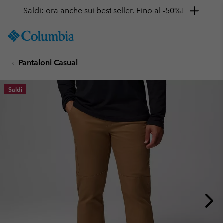
Saldi: ora anche sui best seller. Fino al -50%!
SKIP
Columbia
TO
Sportswear
CONTENT
Pantaloni Casual
SKIP
TO
MAIN
Saldi
NAV
SKIP
TO
SEARCH