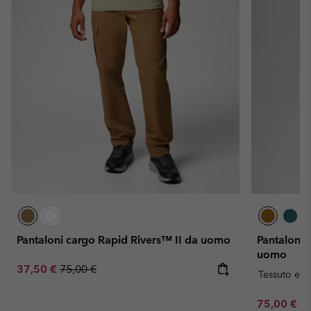
Pantaloni cargo Rapid Rivers™ II da uomo
Pantaloni 
uomo
Sale price:
Regular price:
37,50 €
75,00 €
Tessuto elas
Sale price:
Re
75,00 €
15