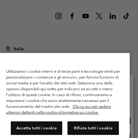
Italia
©
2026
Columbia Sportswear Italy S.R.L.. Via Feltrina Centro 11/8, 31044
Montebelluna (TV) Italia. Tutti i diritti riservati.
Utilizziamo i cookie interni e di terze parti e tecnologie simili per
Termini di utilizzo
Condizioni Generali di Venditaa
Garanzia
personalizzare i contenuti e gli annunci, per fornire funzioni di
Politica sulla privacy
social media e per l'analisi dei dati web. Seleziona una delle
opzioni disponibili qui sotto per indicarci se accetti o meno
Termini e condizioni del programma di membership
l'utilizzo di questi cookie. In caso di rifiuto, continueremo a
Seleziona il paese di spedizione e la lingua
impostare i cookie che sono strettamente necessari per il
Condizioni di utilizzo dei contenuti generati dagli utenti
Impressum
Shopping online disponibile
funzionamento del nostro sito web.
Clicca qui per vedere
Cookies
Public CBCR
ulteriori dettagli nella nostra informativa sui cookie.
Shopp
United States
online
Servizio clienti: Lun. - ven. 9:00 - 13:00 & 14:00- 18:00
Accetta tutti i cookie
Rifiuta tutti i cookie
(+)390694804176
dispon
Shopp
Italia