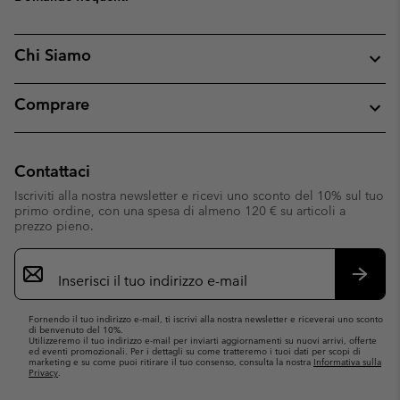
Chi Siamo
Comprare
Contattaci
Iscriviti alla nostra newsletter e ricevi uno sconto del 10% sul tuo
primo ordine, con una spesa di almeno 120 € su articoli a
prezzo pieno.
Iscrizione
e-
mail
Iscrivit
Fornendo il tuo indirizzo e-mail, ti iscrivi alla nostra newsletter e riceverai uno sconto
di benvenuto del 10%.
Utilizzeremo il tuo indirizzo e-mail per inviarti aggiornamenti su nuovi arrivi, offerte
ed eventi promozionali. Per i dettagli su come tratteremo i tuoi dati per scopi di
marketing e su come puoi ritirare il tuo consenso, consulta la nostra
Informativa sulla
Privacy
.