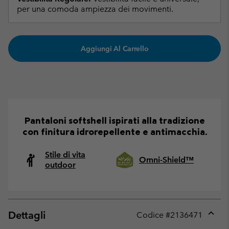
per una comoda ampiezza dei movimenti.
Aggiungi Al Carrello
Pantaloni softshell ispirati alla tradizione
con finitura idrorepellente e antimacchia.
Stile di vita
Omni-Shield™
outdoor
Dettagli
Codice #
2136471
Expan