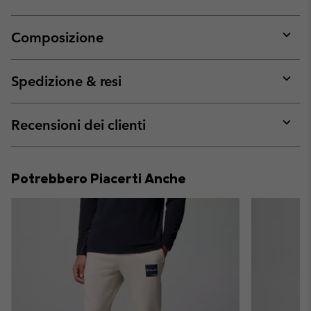
Composizione
Expan
or
collap
Spedizione & resi
sectio
Expan
or
collap
Recensioni dei clienti
sectio
Expan
or
collap
Potrebbero Piacerti Anche
sectio