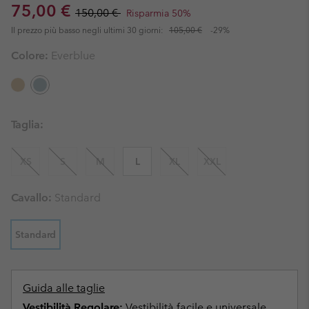
Sale price:
Regular price:
75,00 €
150,00 €
Risparmia 50%
Il prezzo più basso negli ultimi 30 giorni:
105,00 €
-29%
Colore:
Everblue
Taglia:
XS
S
M
L
XL
XXL
Cavallo:
Standard
Standard
Guida alle taglie
Vestibilità Regolare:
Vestibilità facile e universale,