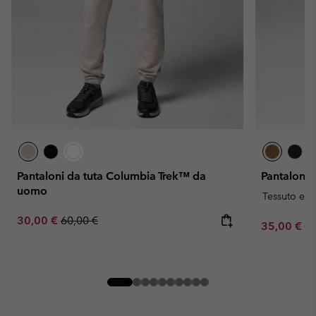
Pantaloni da tuta Columbia Trek™ da
Pantaloni
uomo
Tessuto elas
Sale price:
Regular price:
30,00 €
60,00 €
Sale price:
Re
35,00 €
70