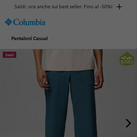
Saldi: ora anche sui best seller. Fino al -50%!
SKIP
Columbia
TO
Sportswear
CONTENT
Pantaloni Casual
SKIP
TO
MAIN
Saldi
NAV
SKIP
TO
SEARCH