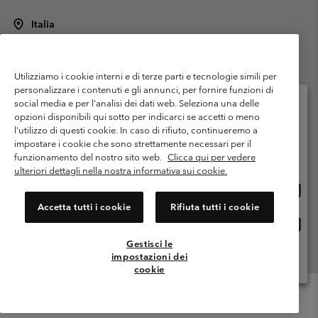
Italia
©
2026
Columbia Sportswear Italy S.R.L.. Via Feltrina Centro 11/8, 31044
Montebelluna (TV) Italia. Tutti i diritti riservati.
Utilizziamo i cookie interni e di terze parti e tecnologie simili per
Termini di utilizzo
Condizioni Generali di Venditaa
Garanzia
personalizzare i contenuti e gli annunci, per fornire funzioni di
Politica sulla privacy
social media e per l'analisi dei dati web. Seleziona una delle
opzioni disponibili qui sotto per indicarci se accetti o meno
Termini e condizioni del programma di membership
l'utilizzo di questi cookie. In caso di rifiuto, continueremo a
Seleziona il paese di spedizione e la lingua
impostare i cookie che sono strettamente necessari per il
Condizioni di utilizzo dei contenuti generati dagli utenti
Impressum
Shopping online disponibile
funzionamento del nostro sito web.
Clicca qui per vedere
Cookies
Public CBCR
ulteriori dettagli nella nostra informativa sui cookie.
Shopp
United States
online
Servizio clienti: Lun. - ven. 9:00 - 13:00 & 14:00- 18:00
Accetta tutti i cookie
Rifiuta tutti i cookie
(+)390694804176
dispon
Shopp
Italia
online
Gestisci le
dispon
impostazioni dei
Visualizza Tutti I Paesi
cookie
Menu
Cerca
Accesso
Mini