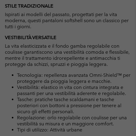
or
STILE TRADIZIONALE
collap
Ispirati ai modelli del passato, progettati per la vita
sectio
moderna, questi pantaloni softshell sono un classico per
tutti i giorni.
VESTIBILITÀ VERSATILE
La vita elasticizzata e il fondo gamba regolabile con
coulisse garantiscono una vestibilità comoda e flessibile,
mentre il trattamento idrorepellente e antimacchia ti
protegge da schizzi, spruzzi e pioggia leggera.
Tecnologia: repellenza avanzata Omni-Shield™ per
proteggere da pioggia leggera e macchie.
Vestibilità: elastico in vita con cintura integrata e
passanti per una vestibilità aderente e regolabile.
Tasche: pratiche tasche scaldamani e tasche
posteriori con bottoni a pressione per tenere al
sicuro gli effetti personali.
Regolazione: orlo regolabile con coulisse per una
vestibilità su misura e un maggiore comfort.
Tipi di utilizzo: Attività urbane