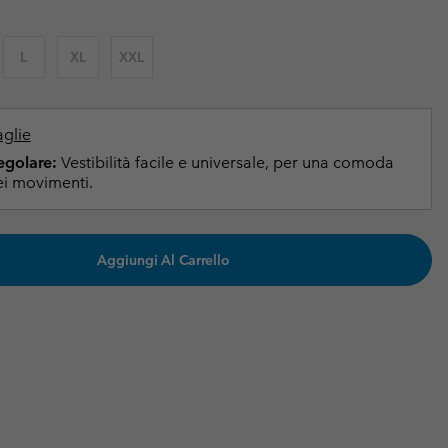
i & Invernali
i & Invernali
Guida Agli Articoli Impermeabili
Guida Agli Articoli Impermeabili
L
XL
XXL
lie comode
donna
uomo
aglie
Regolare:
Vestibilità facile e universale, per una comoda
i movimenti.
Aggiungi Al Carrello