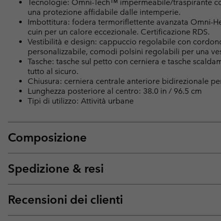
Tecnologie: Omni-Tech™ impermeabile/traspirante con
una protezione affidabile dalle intemperie.
Imbottitura: fodera termoriflettente avanzata Omni-
cuin per un calore eccezionale. Certificazione RDS.
Vestibilità e design: cappuccio regolabile con cordonci
personalizzabile, comodi polsini regolabili per una vest
Tasche: tasche sul petto con cerniera e tasche scalda
tutto al sicuro.
Chiusura: cerniera centrale anteriore bidirezionale per 
Lunghezza posteriore al centro: 38.0 in / 96.5 cm
Tipi di utilizzo: Attività urbane
Composizione
Spedizione & resi
Recensioni dei clienti