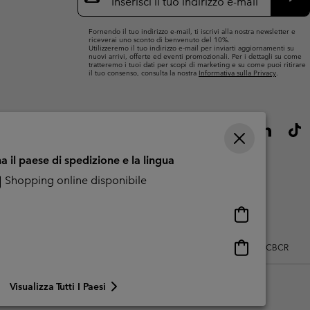
mail
Iscri
Fornendo il tuo indirizzo e-mail, ti iscrivi alla nostra newsletter e
riceverai uno sconto di benvenuto del 10%.
Utilizzeremo il tuo indirizzo e-mail per inviarti aggiornamenti su
nuovi arrivi, offerte ed eventi promozionali. Per i dettagli su come
tratteremo i tuoi dati per scopi di marketing e su come puoi ritirare
il tuo consenso, consulta la nostra
Informativa sulla Privacy
.
a il paese di spedizione e la lingua
Shopping online disponibile
Shopping
online
disponibile
Shopping
zo dei contenuti generati dagli utenti
Impressum
Cookies
Public CBCR
online
disponibile
Visualizza Tutti I Paesi