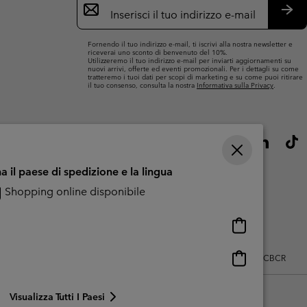
e-
mail
Iscri
Fornendo il tuo indirizzo e-mail, ti iscrivi alla nostra newsletter e
riceverai uno sconto di benvenuto del 10%.
Utilizzeremo il tuo indirizzo e-mail per inviarti aggiornamenti su
nuovi arrivi, offerte ed eventi promozionali. Per i dettagli su come
tratteremo i tuoi dati per scopi di marketing e su come puoi ritirare
il tuo consenso, consulta la nostra
Informativa sulla Privacy
.
a il paese di spedizione e la lingua
Shopping online disponibile
Shopping
online
disponibile
Shopping
zo dei contenuti generati dagli utenti
Impressum
Cookies
Public CBCR
online
disponibile
Visualizza Tutti I Paesi