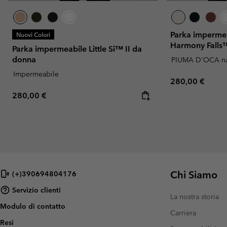
Parka impermea
Nuovi Colori
Harmony Falls
Parka impermeabile Little Si™ II da
donna
PIUMA D'OCA na
Impermeabile
Regular price:
280,00 €
Regular price:
280,00 €
Chi Siamo
(+)390694804176
Servizio clienti
La nostra storia
Modulo di contatto
Carriera
Resi