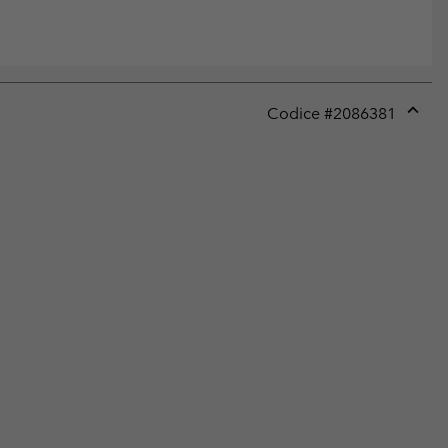
Codice #
2086381
Expan
or
collap
sectio