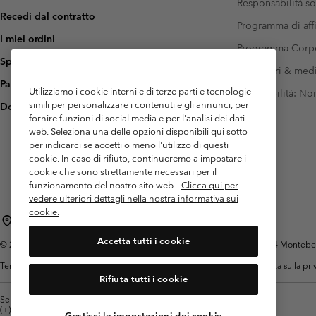
Responsabilità so
Recedi dal contratto
Programma di affi
I miei ordini
Programma Corp
Spedizione
Investitori & med
Pagamento
Utilizziamo i cookie interni e di terze parti e tecnologie
Accessibilità: N
simili per personalizzare i contenuti e gli annunci, per
Domande frequenti
fornire funzioni di social media e per l'analisi dei dati
web. Seleziona una delle opzioni disponibili qui sotto
per indicarci se accetti o meno l'utilizzo di questi
cookie. In caso di rifiuto, continueremo a impostare i
cookie che sono strettamente necessari per il
funzionamento del nostro sito web.
Clicca qui per
vedere ulteriori dettagli nella nostra informativa sui
cookie.
Italia
Accetta tutti i cookie
©
2026
Columbia Sportswear Italy S.R.L.. Via Feltrina Centro 11/8, 31044 Montebelluna 
Termini di utilizzo
Condizioni Generali di Venditaa
Garanzia
Politica sulla pr
Rifiuta tutti i cookie
Servizio clienti: Lun. - ven. 9:00 - 13:00 & 14:00- 18:00
(+)390694804176
Gestisci le impostazioni dei cookie