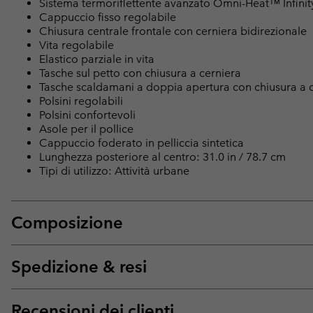
Sistema termoriflettente avanzato Omni-Heat™ Infinit
Cappuccio fisso regolabile
Chiusura centrale frontale con cerniera bidirezionale
Vita regolabile
Elastico parziale in vita
Tasche sul petto con chiusura a cerniera
Tasche scaldamani a doppia apertura con chiusura a 
Polsini regolabili
Polsini confortevoli
Asole per il pollice
Cappuccio foderato in pelliccia sintetica
Lunghezza posteriore al centro: 31.0 in / 78.7 cm
Tipi di utilizzo: Attività urbane
Composizione
Spedizione & resi
Recensioni dei clienti