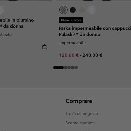
bile in piumino
Nuovi Colori
™ da donna
Parka impermeabile con cappucc
Pulaski™ da donna
turale
Impermeabile
Minimum sale price:
Maximum price:
120,00 €
-
240,00 €
Comprare
Trova un negozio
Sconto studenti