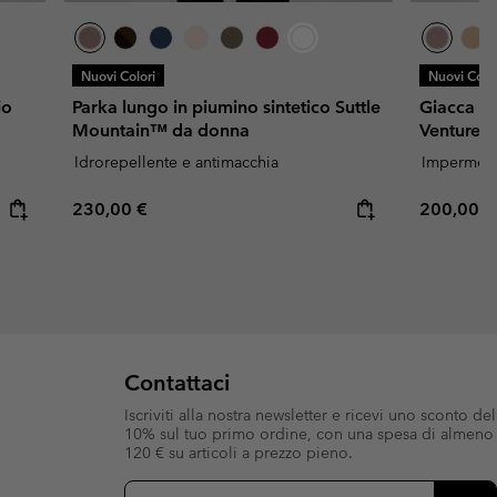
Nuovi Colori
Nuovi Color
io
Parka lungo in piumino sintetico Suttle
Giacca i
Mountain™ da donna
Venture 
Idrorepellente e antimacchia
Impermeab
Regular price:
Regular p
230,00 €
200,00 €
Contattaci
Iscriviti alla nostra newsletter e ricevi uno sconto del
10% sul tuo primo ordine, con una spesa di almeno
120 € su articoli a prezzo pieno.
Iscrizione