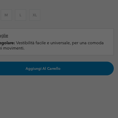
i & Invernali
i & Invernali
Guida Agli Articoli Impermeabili
Guida Agli Articoli Impermeabili
M
L
XL
lie comode
donna
uomo
aglie
Regolare:
Vestibilità facile e universale, per una comoda
i movimenti.
Aggiungi Al Carrello