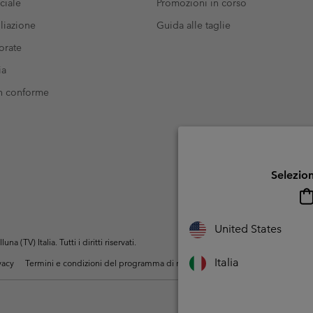
ciale
Promozioni in corso
liazione
Guida alle taglie
orate
ia
on conforme
Selezion
United States
(TV) Italia. Tutti i diritti riservati.
Italia
ivacy
Termini e condizioni del programma di membership
Condizioni di utiliz