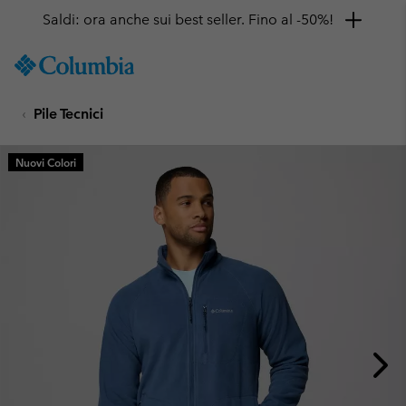
Saldi: ora anche sui best seller. Fino al -50%!
SKIP
Columbia
TO
Sportswear
CONTENT
Pile Tecnici
SKIP
TO
MAIN
Nuovi Colori
NAV
SKIP
TO
SEARCH