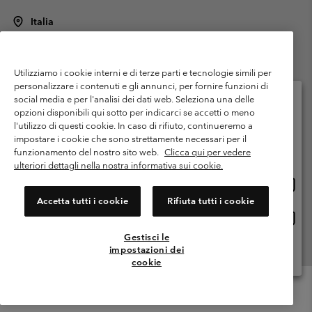
Italia
©
2026
Columbia Sportswear Italy S.R.L.. Via Feltrina Centro 11/8, 31044
Montebelluna (TV) Italia. Tutti i diritti riservati.
Utilizziamo i cookie interni e di terze parti e tecnologie simili per
Termini di utilizzo
Condizioni Generali di Venditaa
Garanzia
personalizzare i contenuti e gli annunci, per fornire funzioni di
Politica sulla privacy
social media e per l'analisi dei dati web. Seleziona una delle
opzioni disponibili qui sotto per indicarci se accetti o meno
Termini e condizioni del programma di membership
l'utilizzo di questi cookie. In caso di rifiuto, continueremo a
Seleziona il paese di spedizione e la lingua
impostare i cookie che sono strettamente necessari per il
Condizioni di utilizzo dei contenuti generati dagli utenti
Impressum
Shopping online disponibile
funzionamento del nostro sito web.
Clicca qui per vedere
Cookies
Public CBCR
ulteriori dettagli nella nostra informativa sui cookie.
Shopp
United States
online
Servizio clienti: Lun. - ven. 9:00 - 13:00 & 14:00- 18:00
Accetta tutti i cookie
Rifiuta tutti i cookie
(+)390694804176
dispon
Shopp
Italia
online
Gestisci le
dispon
impostazioni dei
Visualizza Tutti I Paesi
cookie
Menu
Cerca
Accesso
Mini
Cart