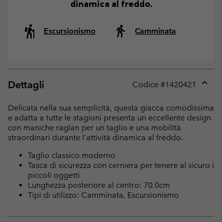
dinamica al freddo.
Escursionismo
Camminata
Dettagli
Codice #
1420421
Expan
or
Delicata nella sua semplicità, questa giacca comodissima
collap
e adatta a tutte le stagioni presenta un eccellente design
sectio
con maniche raglan per un taglio e una mobilità
straordinari durante l'attività dinamica al freddo.
Taglio classico moderno
Tasca di sicurezza con cerniera per tenere al sicuro i
piccoli oggetti
Lunghezza posteriore al centro: 70.0cm
Tipi di utilizzo: Camminata, Escursionismo