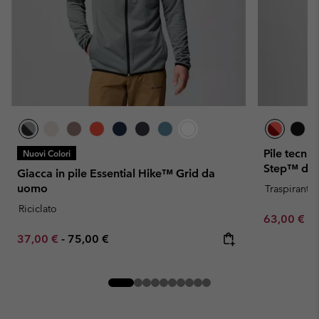
Pile tecni
Nuovi Colori
Step™ da
Giacca in pile Essential Hike™ Grid da
uomo
Traspirante
Riciclato
Minimum sa
63,00 €
-
Minimum sale price:
Maximum price:
37,00 €
-
75,00 €