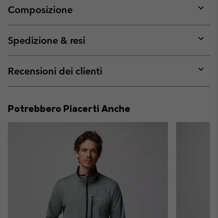
Composizione
Expan
or
collap
Spedizione & resi
sectio
Expan
or
collap
Recensioni dei clienti
sectio
Expan
or
collap
Potrebbero Piacerti Anche
sectio