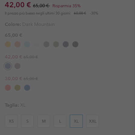
Sale price:
Regular price:
42,00 €
65,00 €
Risparmia 35%
Il prezzo più basso negli ultimi 30 giorni:
60,00 €
-30%
Colore:
Dark Mountain
65,00 €
Regular price:
Sale price:
42,00 €
65,00 €
Regular price:
Sale price:
30,00 €
65,00 €
Taglia:
XL
XS
S
M
L
XL
XXL