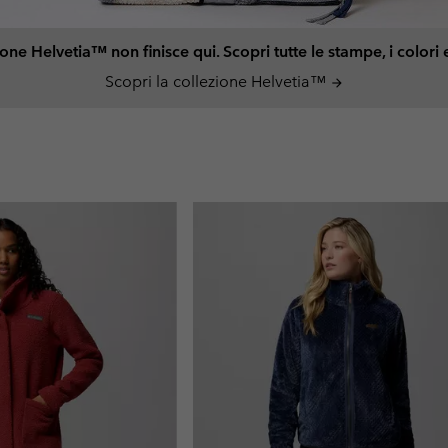
one Helvetia™ non finisce qui. Scopri tutte le stampe, i colori e
Scopri la collezione Helvetia™
arrow_forward