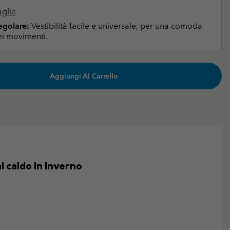
aglie
Regolare:
Vestibilità facile e universale, per una comoda
i movimenti.
Aggiungi Al Carrello
 caldo in inverno