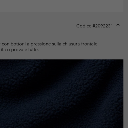
Codice #
2092231
Expan
or
collap
 con bottoni a pressione sulla chiusura frontale
sectio
ita o provale tutte.