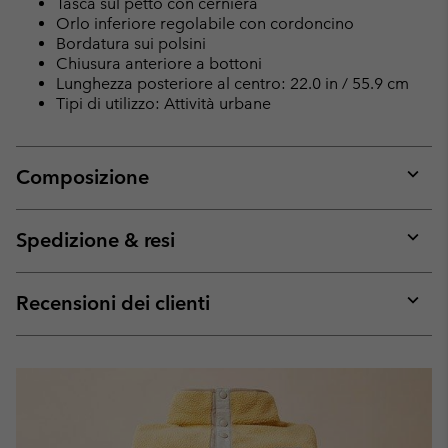
Tasca sul petto con cerniera
Orlo inferiore regolabile con cordoncino
Bordatura sui polsini
Chiusura anteriore a bottoni
Lunghezza posteriore al centro: 22.0 in / 55.9 cm
Tipi di utilizzo: Attività urbane
Composizione
Expan
or
collap
Spedizione & resi
sectio
Expan
or
collap
Recensioni dei clienti
sectio
Expan
or
collap
sectio