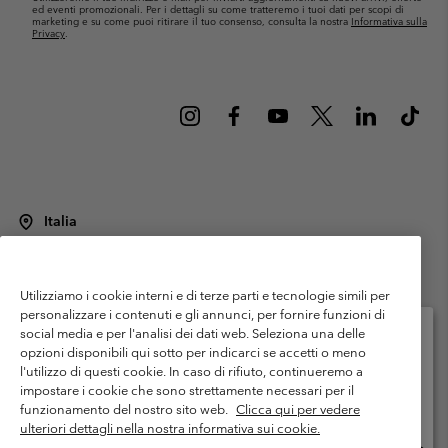
ed eventi promozionali. Per i dettagli su come tratteremo i tuoi dati per scopi di
marketing e su come puoi ritirare il tuo consenso, consulta la nostra
Informativa sulla
Privacy
.
Italia
©
2026
Columbia Sportswear Italy S.R.L.. Via Feltrina Centro 11/8, 31044
Montebelluna (TV) Italia. Tutti i diritti riservati.
Utilizziamo i cookie interni e di terze parti e tecnologie simili per
Termini di utilizzo
Condizioni Generali di Venditaa
Garanzia
personalizzare i contenuti e gli annunci, per fornire funzioni di
Politica sulla privacy
social media e per l'analisi dei dati web. Seleziona una delle
opzioni disponibili qui sotto per indicarci se accetti o meno
Termini e condizioni del programma di membership
l'utilizzo di questi cookie. In caso di rifiuto, continueremo a
Seleziona il paese di spedizione e la lingua
impostare i cookie che sono strettamente necessari per il
Condizioni di utilizzo dei contenuti generati dagli utenti
Impressum
Shopping online disponibile
funzionamento del nostro sito web.
Clicca qui per vedere
Cookies
Public CBCR
ulteriori dettagli nella nostra informativa sui cookie.