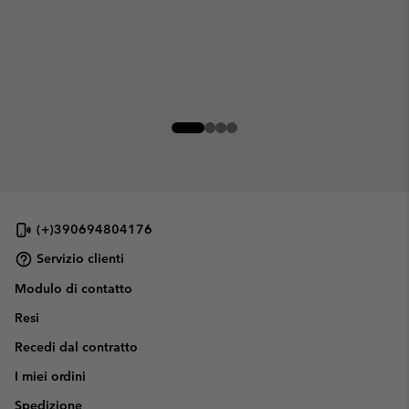
(+)390694804176
Servizio clienti
Modulo di contatto
Resi
Recedi dal contratto
I miei ordini
Spedizione