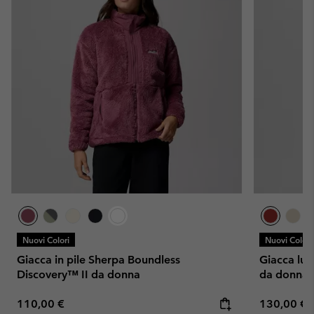
Nuovi Colori
Nuovi Colori
Giacca in pile Sherpa Boundless
Giacca lu
Discovery™ II da donna
da donna
Regular price:
Regular pr
110,00 €
130,00 €