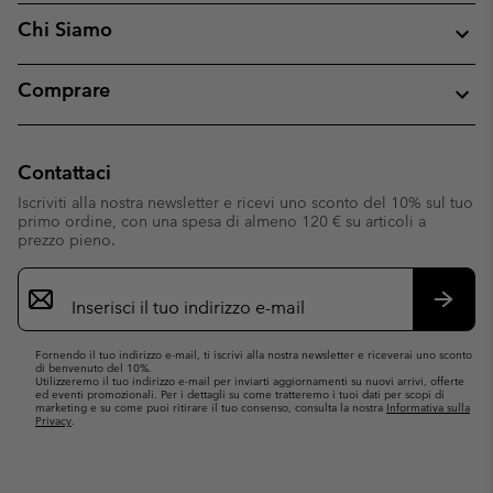
Chi Siamo
Comprare
Contattaci
Iscriviti alla nostra newsletter e ricevi uno sconto del 10% sul tuo
primo ordine, con una spesa di almeno 120 € su articoli a
prezzo pieno.
Iscrizione
e-
mail
Iscrivit
Fornendo il tuo indirizzo e-mail, ti iscrivi alla nostra newsletter e riceverai uno sconto
di benvenuto del 10%.
Utilizzeremo il tuo indirizzo e-mail per inviarti aggiornamenti su nuovi arrivi, offerte
ed eventi promozionali. Per i dettagli su come tratteremo i tuoi dati per scopi di
marketing e su come puoi ritirare il tuo consenso, consulta la nostra
Informativa sulla
Privacy
.