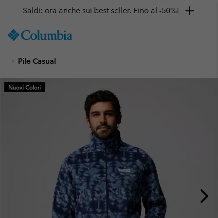
Saldi: ora anche sui best seller. Fino al -50%!
SKIP
Columbia
TO
Sportswear
CONTENT
Pile Casual
SKIP
TO
MAIN
Nuovi Colori
NAV
SKIP
TO
SEARCH