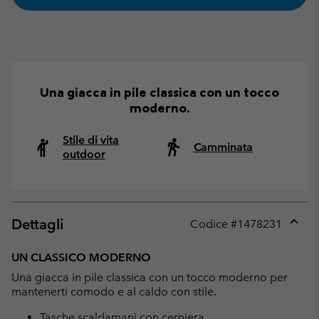
Una giacca in pile classica con un tocco
moderno.
Stile di vita
Camminata
outdoor
Dettagli
Codice #
1478231
Expan
or
UN CLASSICO MODERNO
collap
Una giacca in pile classica con un tocco moderno per
sectio
mantenerti comodo e al caldo con stile.
Tasche scaldamani con cerniera