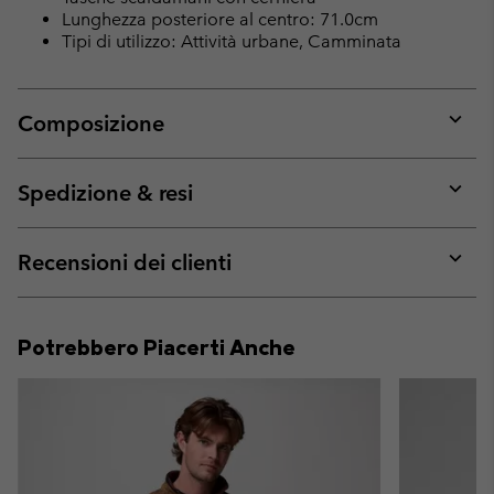
Lunghezza posteriore al centro: 71.0cm
Tipi di utilizzo: Attività urbane, Camminata
Composizione
Expan
or
collap
Spedizione & resi
sectio
Expan
or
collap
Recensioni dei clienti
sectio
Expan
or
collap
Potrebbero Piacerti Anche
sectio