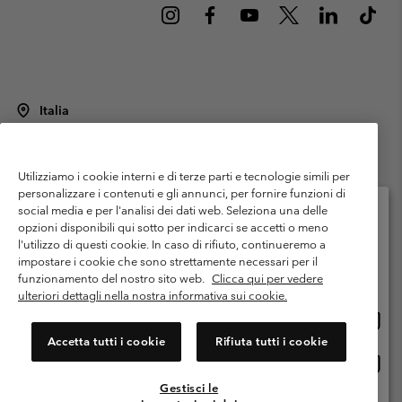
Italia
©
2026
Columbia Sportswear Italy S.R.L.. Via Feltrina Centro 11/8, 31044
Montebelluna (TV) Italia. Tutti i diritti riservati.
Utilizziamo i cookie interni e di terze parti e tecnologie simili per
Termini di utilizzo
Condizioni Generali di Venditaa
Garanzia
personalizzare i contenuti e gli annunci, per fornire funzioni di
Politica sulla privacy
social media e per l'analisi dei dati web. Seleziona una delle
opzioni disponibili qui sotto per indicarci se accetti o meno
Termini e condizioni del programma di membership
l'utilizzo di questi cookie. In caso di rifiuto, continueremo a
Seleziona il paese di spedizione e la lingua
impostare i cookie che sono strettamente necessari per il
Condizioni di utilizzo dei contenuti generati dagli utenti
Impressum
Shopping online disponibile
funzionamento del nostro sito web.
Clicca qui per vedere
Cookies
Public CBCR
ulteriori dettagli nella nostra informativa sui cookie.
Shopp
United States
online
Servizio clienti: Lun. - ven. 9:00 - 13:00 & 14:00- 18:00
Accetta tutti i cookie
Rifiuta tutti i cookie
(+)390694804176
dispon
Shopp
Italia
online
Gestisci le
dispon