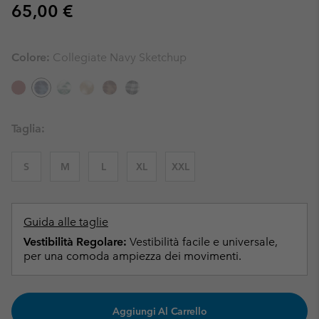
Regular price:
65,00 €
Colore:
Collegiate Navy Sketchup
Taglia:
S
M
L
XL
XXL
Guida alle taglie
Vestibilità Regolare:
Vestibilità facile e universale,
per una comoda ampiezza dei movimenti.
Aggiungi Al Carrello