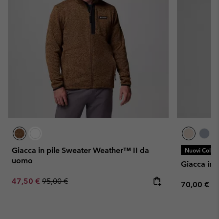
Giacca in pile Sweater Weather™ II da
Nuovi Colori
uomo
Giacca in 
Sale price:
Regular price:
47,50 €
95,00 €
Regular pr
70,00 €