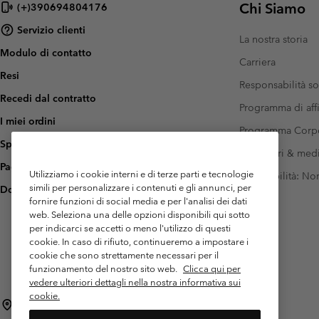
Chi Siamo
(+)390694804176
Servizio clienti
La nostra storia
Modulo di contatto
Carriera
Resi
Responsabilità so
Recedi dal contratto
Programma di affi
I miei ordini
Programma Corp
Spedizione
Investitori & med
Pagamento
Utilizziamo i cookie interni e di terze parti e tecnologie
Accessibilità: N
simili per personalizzare i contenuti e gli annunci, per
Domande frequenti
fornire funzioni di social media e per l'analisi dei dati
web. Seleziona una delle opzioni disponibili qui sotto
per indicarci se accetti o meno l'utilizzo di questi
cookie. In caso di rifiuto, continueremo a impostare i
cookie che sono strettamente necessari per il
funzionamento del nostro sito web.
Clicca qui per
vedere ulteriori dettagli nella nostra informativa sui
cookie.
Italia