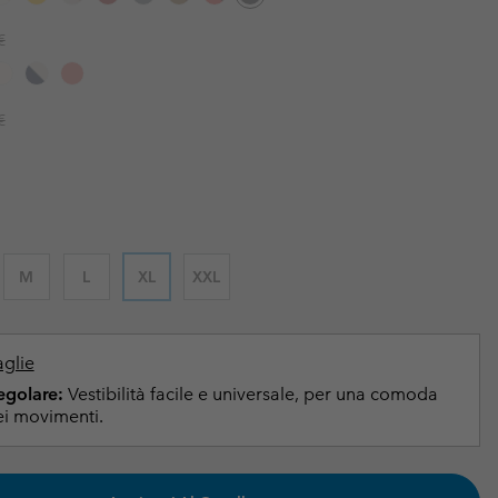
i & Invernali
i & Invernali
Guida Agli Articoli Impermeabili
Guida Agli Articoli Impermeabili
r price:
€
lie comode
donna
r price:
€
uomo
M
L
XL
XXL
aglie
Regolare:
Vestibilità facile e universale, per una comoda
i movimenti.