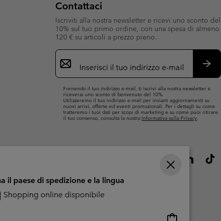
Contattaci
Iscriviti alla nostra newsletter e ricevi uno sconto del
10% sul tuo primo ordine, con una spesa di almeno
120 € su articoli a prezzo pieno.
Iscrizione
e-
mail
Iscri
Fornendo il tuo indirizzo e-mail, ti iscrivi alla nostra newsletter e
riceverai uno sconto di benvenuto del 10%.
Utilizzeremo il tuo indirizzo e-mail per inviarti aggiornamenti su
nuovi arrivi, offerte ed eventi promozionali. Per i dettagli su come
tratteremo i tuoi dati per scopi di marketing e su come puoi ritirare
il tuo consenso, consulta la nostra
Informativa sulla Privacy
.
a il paese di spedizione e la lingua
Shopping online disponibile
Shopping