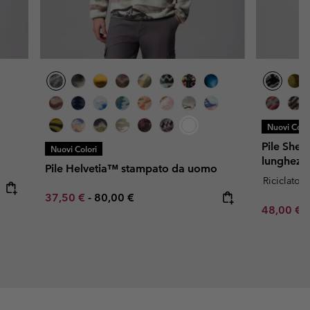
Nuovi Color
Pile Sher
Nuovi Colori
lunghezz
Pile Helvetia™ stampato da uomo
Riciclato
Minimum sale price:
Maximum price:
37,50 €
-
80,00 €
Minimum s
48,00 €