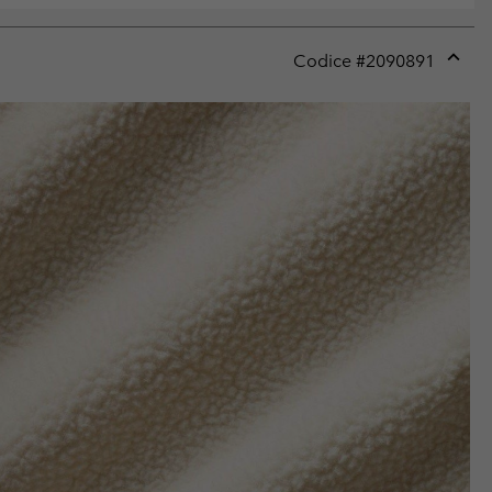
Codice #
2090891
Expan
or
collap
sectio