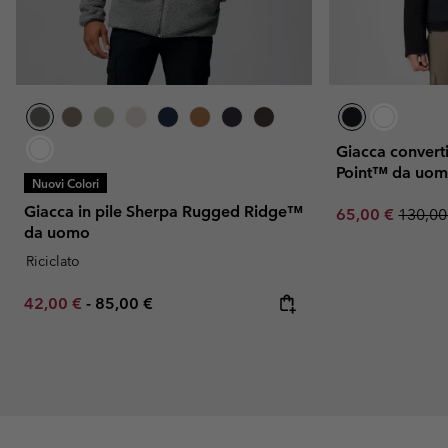
Giacca converti
Point™ da uo
Nuovi Colori
Giacca in pile Sherpa Rugged Ridge™
Sale price:
Regula
65,00 €
130,00
da uomo
Riciclato
Minimum sale price:
Maximum price:
42,00 €
-
85,00 €