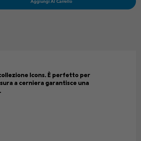
Aggiungi Al Carrello
collezione Icons. È perfetto per
usura a cerniera garantisce una
.