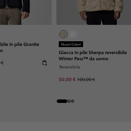
bile in pile Granite
Nuovi Colori
mo
Giacca in pile Sherpa reversibile
Winter Pass™ da uomo
r price:
 €
Reversibile
Sale price:
Regular price:
50,00 €
100,00 €