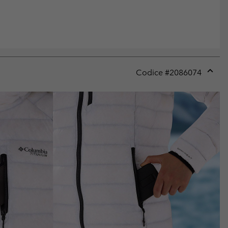
Codice #
2086074
Expan
or
collap
sectio