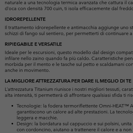
naturale a una tecnologia termica avanzata che cattura il ca
d’oca con densità 700 cuin, ti isola efficacemente dal fredd
IDROREPELLENTE
Il trattamento idrorepellente e antimacchia aggiunge uno st
schizzi di fango sul sentiero, per permetterti di continuare 
RIPIEGABILE E VERSATILE
Ideale per le escursioni, questo modello dal design compatt
infilare nello zaino quando fa più caldo. Caratteristiche pen
morbida per il mento e le tasche sul petto e scaldamani con 
anche in movimento.
LA MIGLIORE ATTREZZATURA PER DARE IL MEGLIO DI TE
L’attrezzatura Titanium riunisce i nostri migliori tessuti, car
alta intensità, ti permetterà di affrontare qualsiasi sfida ti rise
Tecnologie: la fodera termoriflettente Omni-HEAT™ Arc
garantiscono un calore ad alte prestazioni. La tecnol
leggera e macchie.
Design: la bordatura sul cappuccio e sui polsini, unita 
con cordoncino, aiutano a trattenere il calore e a non f