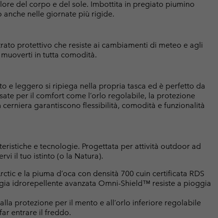
lore del corpo e del sole. Imbottita in pregiato piumino
o anche nelle giornate più rigide.
rato protettivo che resiste ai cambiamenti di meteo e agli
a muoverti in tutta comodità.
o e leggero si ripiega nella propria tasca ed è perfetto da
sate per il comfort come l’orlo regolabile, la protezione
cerniera garantiscono flessibilità, comodità e funzionalità
atteristiche e tecnologie. Progettata per attività outdoor ad
rvi il tuo istinto (o la Natura).
tic e la piuma d’oca con densità 700 cuin certificata RDS
ogia idrorepellente avanzata Omni-Shield™ resiste a pioggia
alla protezione per il mento e all’orlo inferiore regolabile
ar entrare il freddo.