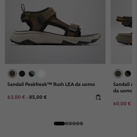
Sandali Peakfreak™ Rush LEA da uomo
Sandali da
da uomo
Minimum sale price:
Maximum price:
63,00 €
-
85,00 €
Minimum sa
60,00 €
-