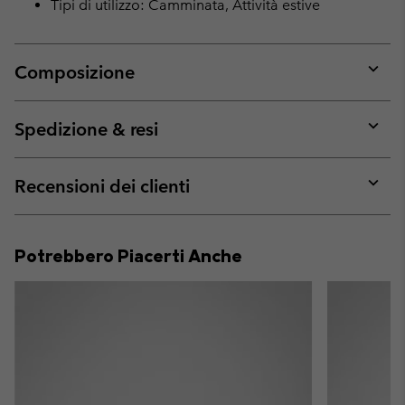
Tipi di utilizzo: Camminata, Attività estive
Composizione
Expan
or
collap
Spedizione & resi
sectio
Expan
or
collap
Recensioni dei clienti
sectio
Expan
or
collap
Potrebbero Piacerti Anche
sectio