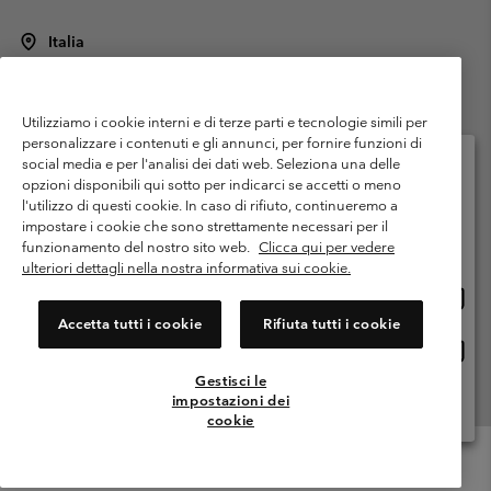
Italia
©
2026
Columbia Sportswear Italy S.R.L.. Via Feltrina Centro 11/8, 31044
Montebelluna (TV) Italia. Tutti i diritti riservati.
Utilizziamo i cookie interni e di terze parti e tecnologie simili per
Termini di utilizzo
Condizioni Generali di Venditaa
Garanzia
personalizzare i contenuti e gli annunci, per fornire funzioni di
Politica sulla privacy
social media e per l'analisi dei dati web. Seleziona una delle
opzioni disponibili qui sotto per indicarci se accetti o meno
Termini e condizioni del programma di membership
l'utilizzo di questi cookie. In caso di rifiuto, continueremo a
Seleziona il paese di spedizione e la lingua
impostare i cookie che sono strettamente necessari per il
Condizioni di utilizzo dei contenuti generati dagli utenti
Impressum
Shopping online disponibile
funzionamento del nostro sito web.
Clicca qui per vedere
Cookies
Public CBCR
ulteriori dettagli nella nostra informativa sui cookie.
Shopp
United States
online
Servizio clienti: Lun. - ven. 9:00 - 13:00 & 14:00- 18:00
Accetta tutti i cookie
Rifiuta tutti i cookie
(+)390694804176
dispon
Shopp
Italia
online
Gestisci le
dispon
impostazioni dei
Visualizza Tutti I Paesi
cookie
Menu
Cerca
Accesso
Mini