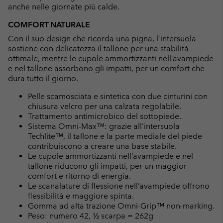
anche nelle giornate più calde.
COMFORT NATURALE
Con il suo design che ricorda una pigna, l’intersuola
sostiene con delicatezza il tallone per una stabilità
ottimale, mentre le cupole ammortizzanti nell’avampiede
e nel tallone assorbono gli impatti, per un comfort che
dura tutto il giorno.
Pelle scamosciata e sintetica con due cinturini con
chiusura velcro per una calzata regolabile.
Trattamento antimicrobico del sottopiede.
Sistema Omni-Max™: grazie all’intersuola
Techlite™, il tallone e la parte mediale del piede
contribuiscono a creare una base stabile.
Le cupole ammortizzanti nell’avampiede e nel
tallone riducono gli impatti, per un maggior
comfort e ritorno di energia.
Le scanalature di flessione nell’avampiede offrono
flessibilità e maggiore spinta.
Gomma ad alta trazione Omni-Grip™ non-marking.
Peso: numero 42, ½ scarpa = 262g