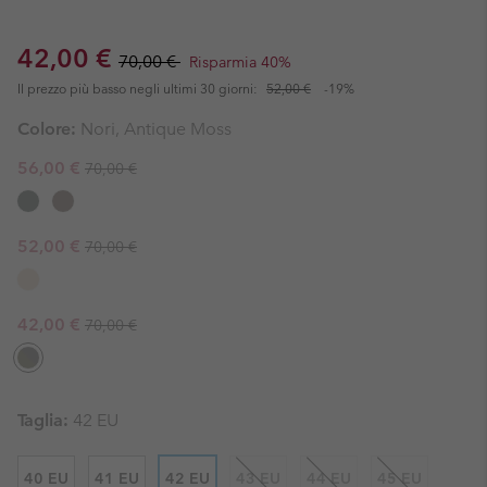
Sale price:
Regular price:
42,00 €
70,00 €
Risparmia 40%
Il prezzo più basso negli ultimi 30 giorni:
52,00 €
-19%
Colore:
Nori, Antique Moss
Regular price:
Sale price:
56,00 €
70,00 €
Regular price:
Sale price:
52,00 €
70,00 €
Regular price:
Sale price:
42,00 €
70,00 €
Taglia:
42 EU
40 EU
41 EU
42 EU
43 EU
44 EU
45 EU