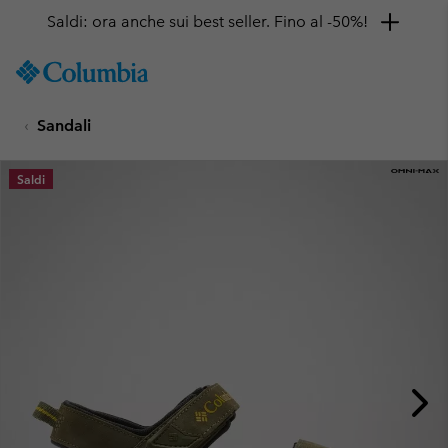
Saldi: ora anche sui best seller. Fino al -50%!
SKIP
Columbia
TO
Sportswear
CONTENT
Sandali
SKIP
TO
MAIN
Saldi
NAV
SKIP
TO
SEARCH