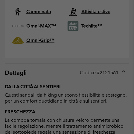
Camminata
Attività estive
Omni-MAX™
Techlite™
Omni-Grip™
Dettagli
Codice #
2121561
Expan
or
DALLA CITTÀ AI SENTIERI
collap
Questi sandali da hiking uniscono flessibilità e sostegno,
sectio
per un comfort quotidiano in città e sui sentieri.
FRESCHEZZA
La comoda tomaia con chiusura velcro permette una
facile regolazione, mentre il trattamento antimicrobico
del sottopiede regala una sensazione di freschezza