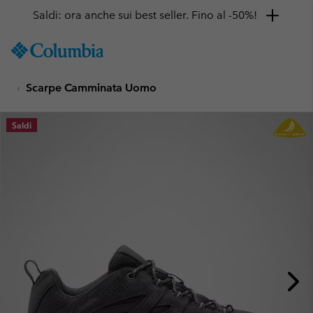
Saldi: ora anche sui best seller. Fino al -50%!
SKIP
Columbia
TO
Sportswear
CONTENT
Scarpe Camminata Uomo
SKIP
TO
MAIN
Saldi
NAV
SKIP
TO
SEARCH