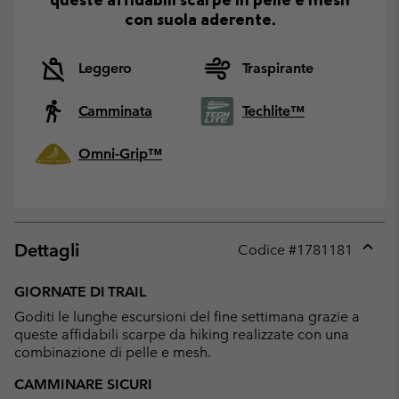
con suola aderente.
Leggero
Traspirante
Camminata
Techlite™
Omni-Grip™
Dettagli
Codice #
1781181
Expan
or
GIORNATE DI TRAIL
collap
Goditi le lunghe escursioni del fine settimana grazie a
sectio
queste affidabili scarpe da hiking realizzate con una
combinazione di pelle e mesh.
CAMMINARE SICURI