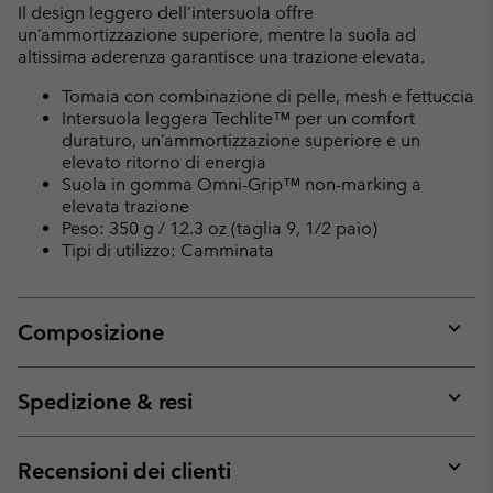
Il design leggero dell’intersuola offre
un’ammortizzazione superiore, mentre la suola ad
altissima aderenza garantisce una trazione elevata.
Tomaia con combinazione di pelle, mesh e fettuccia
Intersuola leggera Techlite™ per un comfort
duraturo, un’ammortizzazione superiore e un
elevato ritorno di energia
Suola in gomma Omni-Grip™ non-marking a
elevata trazione
Peso: 350 g / 12.3 oz (taglia 9, 1/2 paio)
Tipi di utilizzo: Camminata
Composizione
Expan
or
collap
Spedizione & resi
sectio
Expan
or
collap
Recensioni dei clienti
sectio
Expan