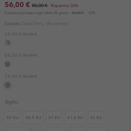
Sale price:
Regular price:
56,00 €
80,00 €
Risparmia 30%
Il prezzo più basso negli ultimi 30 giorni:
64,00 €
-12%
Colore:
Dark Grey, Monument
Regular price:
Sale price:
68,00 €
80,00 €
Regular price:
Sale price:
64,00 €
80,00 €
Regular price:
Sale price:
56,00 €
80,00 €
Taglia:
40 EU
40.5 EU
41 EU
41.5 EU
42 EU