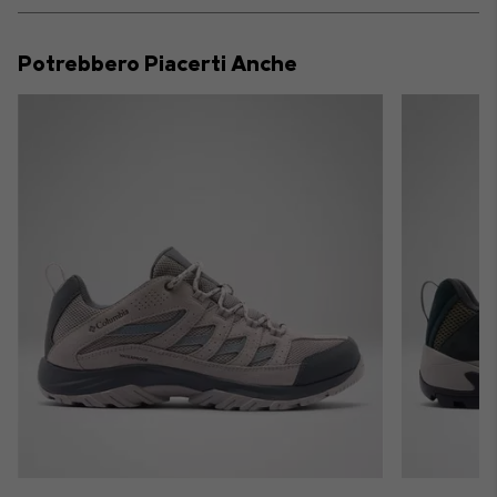
or
collap
Potrebbero Piacerti Anche
sectio