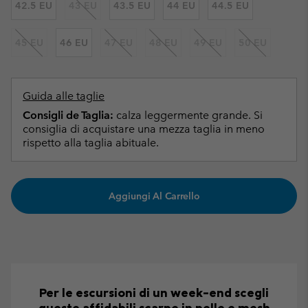
42.5 EU
43 EU
43.5 EU
44 EU
44.5 EU
45 EU
46 EU
47 EU
48 EU
49 EU
50 EU
Guida alle taglie
Consigli de Taglia:
calza leggermente grande. Si
consiglia di acquistare una mezza taglia in meno
rispetto alla taglia abituale.
Aggiungi Al Carrello
Per le escursioni di un week-end scegli
queste affidabili scarpe in pelle e mesh