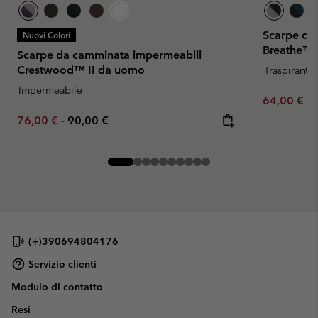
Scarpe da
Nuovi Colori
Breathe™
Scarpe da camminata impermeabili
Crestwood™ II da uomo
Traspirante
Impermeabile
Minimum sa
64,00 €
-
Minimum sale price:
Maximum price:
76,00 €
-
90,00 €
(+)390694804176
Servizio clienti
Modulo di contatto
Resi