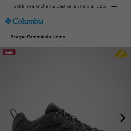
Saldi: ora anche sui best seller. Fino al -50%!
SKIP
Columbia
TO
Sportswear
CONTENT
Scarpe Camminata Uomo
SKIP
TO
MAIN
Saldi
NAV
SKIP
TO
SEARCH