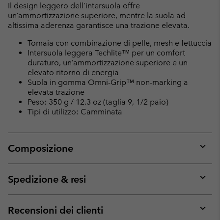
Il design leggero dell’intersuola offre
un’ammortizzazione superiore, mentre la suola ad
altissima aderenza garantisce una trazione elevata.
Tomaia con combinazione di pelle, mesh e fettuccia
Intersuola leggera Techlite™ per un comfort
duraturo, un’ammortizzazione superiore e un
elevato ritorno di energia
Suola in gomma Omni-Grip™ non-marking a
elevata trazione
Peso: 350 g / 12.3 oz (taglia 9, 1/2 paio)
Tipi di utilizzo: Camminata
Composizione
Expan
or
collap
Spedizione & resi
sectio
Expan
or
collap
Recensioni dei clienti
sectio
Expan