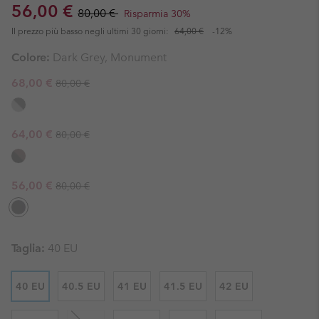
Sale price:
Regular price:
56,00 €
80,00 €
Risparmia 30%
Il prezzo più basso negli ultimi 30 giorni:
64,00 €
-12%
Colore:
Dark Grey, Monument
Regular price:
Sale price:
68,00 €
80,00 €
Regular price:
Sale price:
64,00 €
80,00 €
Regular price:
Sale price:
56,00 €
80,00 €
Taglia:
40 EU
40 EU
40.5 EU
41 EU
41.5 EU
42 EU