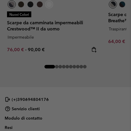
Scarpe da
Nuovi Colori
Breathe™
Scarpe da camminata impermeabili
Crestwood™ II da uomo
Traspirante
Impermeabile
Minimum sa
64,00 €
-
Minimum sale price:
Maximum price:
76,00 €
-
90,00 €
(+)390694804176
Servizio clienti
Modulo di contatto
Resi