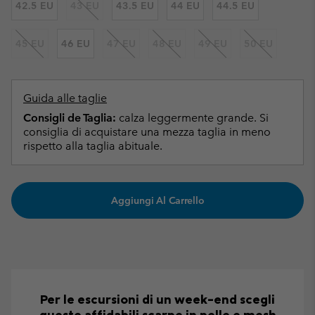
42.5 EU
43 EU
43.5 EU
44 EU
44.5 EU
45 EU
46 EU
47 EU
48 EU
49 EU
50 EU
Guida alle taglie
Consigli de Taglia:
calza leggermente grande. Si
consiglia di acquistare una mezza taglia in meno
rispetto alla taglia abituale.
Aggiungi Al Carrello
Per le escursioni di un week-end scegli
queste affidabili scarpe in pelle e mesh