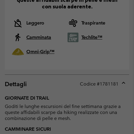
con suola aderente.
Leggero
Traspirante
Camminata
Techlite™
Omni-Grip™
Dettagli
Codice #
1781181
Expan
or
GIORNATE DI TRAIL
collap
Goditi le lunghe escursioni del fine settimana grazie a
sectio
queste affidabili scarpe da hiking realizzate con una
combinazione di pelle e mesh.
CAMMINARE SICURI