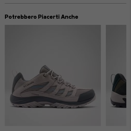
or
collap
Potrebbero Piacerti Anche
sectio