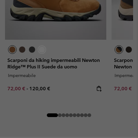
Scarponi da hiking impermeabili Newton
Scarponcin
Ridge™ Plus II Suede da uomo
Newton Ri
Impermeabile
Impermeabi
Minimum sale price:
Maximum price:
Minimum sa
72,00 €
-
120,00 €
72,00 €
-