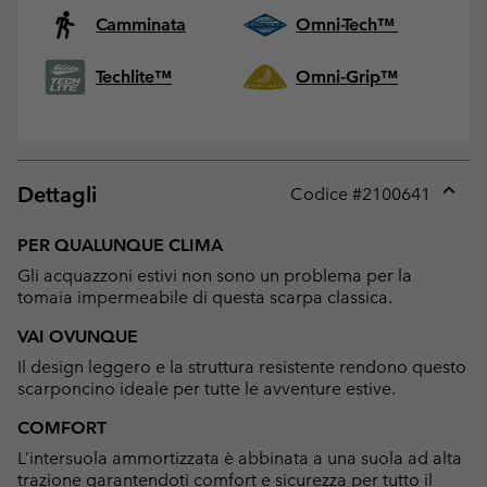
Camminata
Omni-Tech™
Techlite™
Omni-Grip™
Dettagli
Codice #
2100641
Expan
or
PER QUALUNQUE CLIMA
collap
Gli acquazzoni estivi non sono un problema per la
sectio
tomaia impermeabile di questa scarpa classica.
VAI OVUNQUE
Il design leggero e la struttura resistente rendono questo
scarponcino ideale per tutte le avventure estive.
COMFORT
L’intersuola ammortizzata è abbinata a una suola ad alta
trazione garantendoti comfort e sicurezza per tutto il