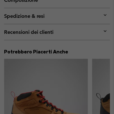
Expan
or
collap
Spedizione & resi
sectio
Expan
or
collap
Recensioni dei clienti
sectio
Expan
or
collap
Potrebbero Piacerti Anche
sectio