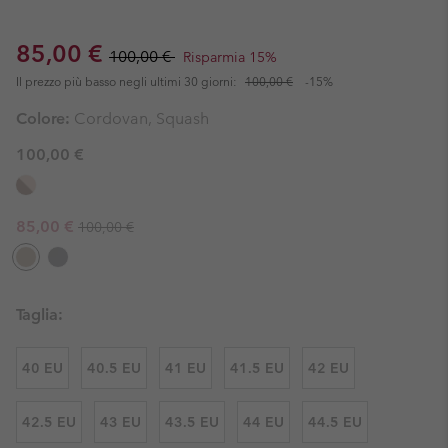
Sale price:
Regular price:
85,00 €
100,00 €
Risparmia 15%
Il prezzo più basso negli ultimi 30 giorni:
100,00 €
-15%
Colore:
Cordovan, Squash
100,00 €
Regular price:
Sale price:
85,00 €
100,00 €
Taglia:
40 EU
40.5 EU
41 EU
41.5 EU
42 EU
42.5 EU
43 EU
43.5 EU
44 EU
44.5 EU