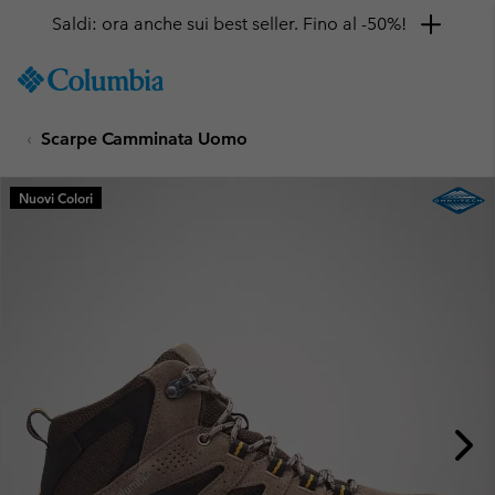
Saldi: ora anche sui best seller. Fino al -50%!
SKIP
Columbia
TO
Sportswear
CONTENT
Scarpe Camminata Uomo
SKIP
TO
MAIN
Nuovi Colori
NAV
SKIP
TO
SEARCH