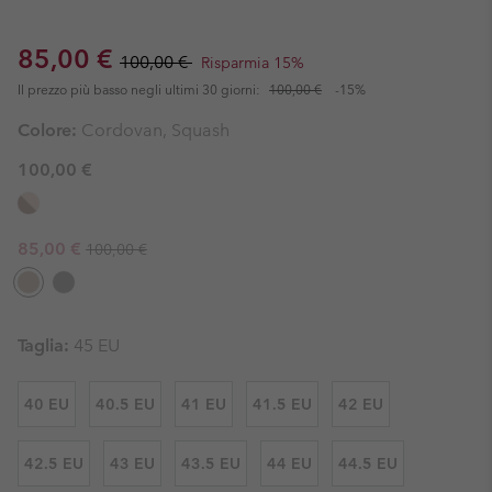
Sale price:
Regular price:
85,00 €
100,00 €
Risparmia 15%
Il prezzo più basso negli ultimi 30 giorni:
100,00 €
-15%
Colore:
Cordovan, Squash
100,00 €
Regular price:
Sale price:
85,00 €
100,00 €
Taglia:
45 EU
40 EU
40.5 EU
41 EU
41.5 EU
42 EU
42.5 EU
43 EU
43.5 EU
44 EU
44.5 EU