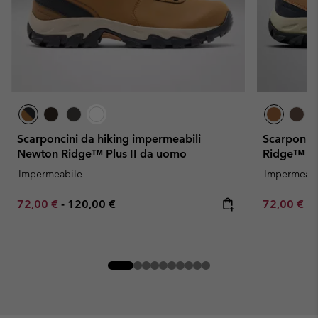
Scarponcini da hiking impermeabili
Scarponi 
Newton Ridge™ Plus II da uomo
Ridge™ Pl
Impermeabile
Impermeabi
Minimum sale price:
Maximum price:
Minimum sa
72,00 €
-
120,00 €
72,00 €
-