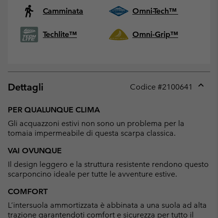
Camminata
Omni-Tech™
Techlite™
Omni-Grip™
Dettagli
Codice #
2100641
Expan
or
PER QUALUNQUE CLIMA
collap
Gli acquazzoni estivi non sono un problema per la
sectio
tomaia impermeabile di questa scarpa classica.
VAI OVUNQUE
Il design leggero e la struttura resistente rendono questo
scarponcino ideale per tutte le avventure estive.
COMFORT
L’intersuola ammortizzata è abbinata a una suola ad alta
trazione garantendoti comfort e sicurezza per tutto il