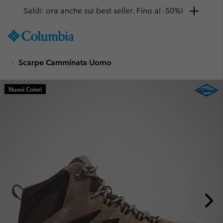
Saldi: ora anche sui best seller. Fino al -50%!
SKIP
Columbia
TO
Sportswear
CONTENT
Scarpe Camminata Uomo
SKIP
TO
MAIN
Nuovi Colori
NAV
SKIP
TO
SEARCH