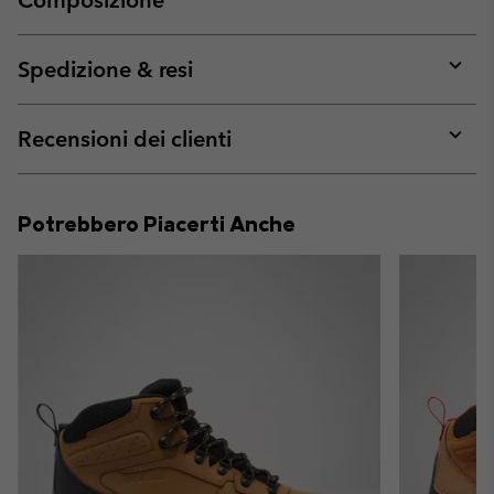
Expan
or
collap
Spedizione & resi
sectio
Expan
or
collap
Recensioni dei clienti
sectio
Expan
or
collap
Potrebbero Piacerti Anche
sectio