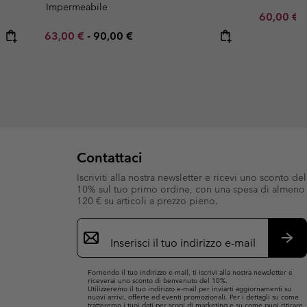
Impermeabile
Sale price
R
60,00 €
1
Minimum sale price:
Maximum price:
63,00 €
-
90,00 €
Contattaci
Iscriviti alla nostra newsletter e ricevi uno sconto del
10% sul tuo primo ordine, con una spesa di almeno
120 € su articoli a prezzo pieno.
Iscrizione
e-
mail
Iscri
Fornendo il tuo indirizzo e-mail, ti iscrivi alla nostra newsletter e
riceverai uno sconto di benvenuto del 10%.
Utilizzeremo il tuo indirizzo e-mail per inviarti aggiornamenti su
nuovi arrivi, offerte ed eventi promozionali. Per i dettagli su come
tratteremo i tuoi dati per scopi di marketing e su come puoi ritirare