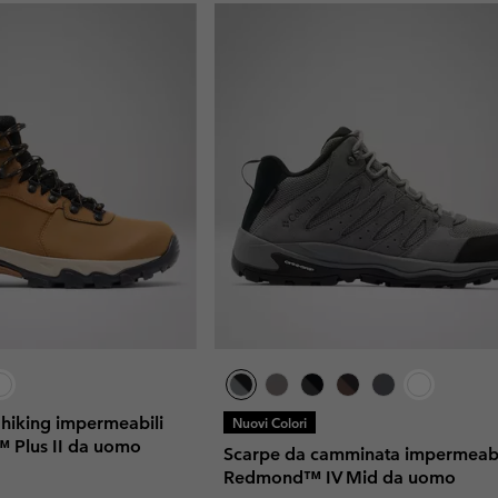
 hiking impermeabili
Nuovi Colori
 Plus II da uomo
Scarpe da camminata impermeabi
Redmond™ IV Mid da uomo