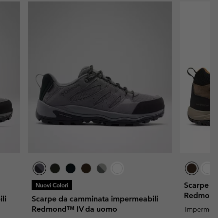
Scarpe d
Nuovi Colori
Redmond™
li
Scarpe da camminata impermeabili
Redmond™ IV da uomo
Impermeab