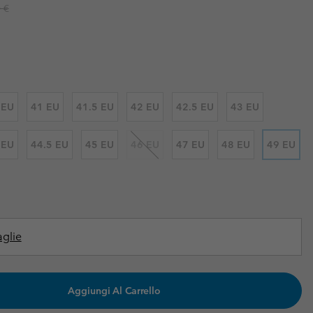
r price:
 €
i & Invernali
i & Invernali
Guida Agli Articoli Impermeabili
Guida Agli Articoli Impermeabili
lie comode
donna
uomo
 EU
41 EU
41.5 EU
42 EU
42.5 EU
43 EU
 EU
44.5 EU
45 EU
46 EU
47 EU
48 EU
49 EU
aglie
Aggiungi Al Carrello