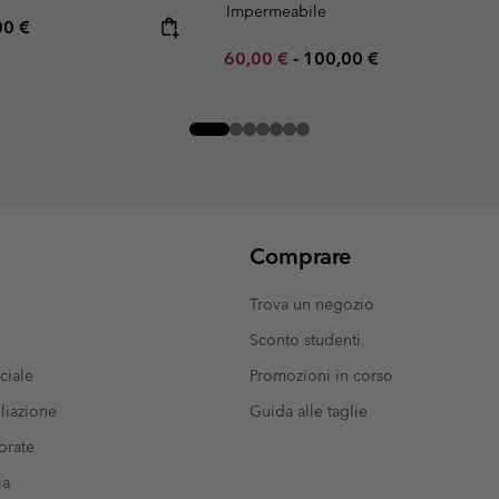
Impermeabile
rice:
mum price:
00 €
Minimum sale price:
Maximum price:
60,00 €
-
100,00 €
Comprare
Trova un negozio
Sconto studenti
ciale
Promozioni in corso
liazione
Guida alle taglie
orate
ia