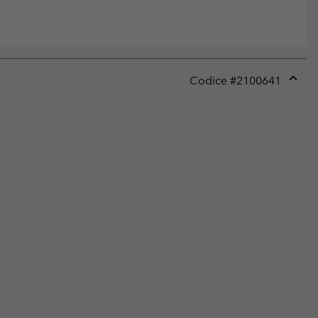
Codice #
2100641
Expan
or
collap
sectio