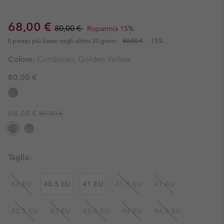
Sale price:
Regular price:
68,00 €
80,00 €
Risparmia 15%
Il prezzo più basso negli ultimi 30 giorni:
80,00 €
-15%
Colore:
Cordovan, Golden Yellow
80,00 €
Regular price:
Sale price:
68,00 €
80,00 €
Taglia:
40 EU
40.5 EU
41 EU
41.5 EU
42 EU
42.5 EU
43 EU
43.5 EU
44 EU
44.5 EU