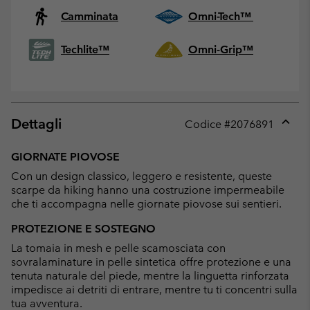
Camminata
Omni-Tech™
Techlite™
Omni-Grip™
Dettagli
Codice #
2076891
Expan
or
GIORNATE PIOVOSE
collap
Con un design classico, leggero e resistente, queste
sectio
scarpe da hiking hanno una costruzione impermeabile
che ti accompagna nelle giornate piovose sui sentieri.
PROTEZIONE E SOSTEGNO
La tomaia in mesh e pelle scamosciata con
sovralaminature in pelle sintetica offre protezione e una
tenuta naturale del piede, mentre la linguetta rinforzata
impedisce ai detriti di entrare, mentre tu ti concentri sulla
tua avventura.