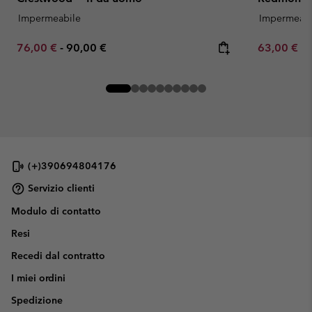
Impermeabile
Impermeabi
Minimum sale price:
Maximum price:
Minimum sa
76,00 €
-
90,00 €
63,00 €
-
(+)390694804176
Servizio clienti
Modulo di contatto
Resi
Recedi dal contratto
I miei ordini
Spedizione