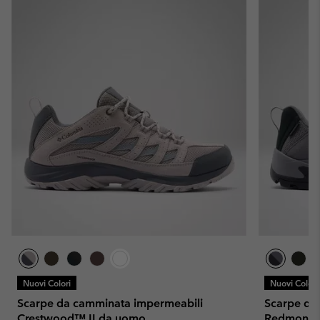
Nuovi Colori
Nuovi Colori
Scarpe da camminata impermeabili
Scarpe da
Crestwood™ II da uomo
Redmond™