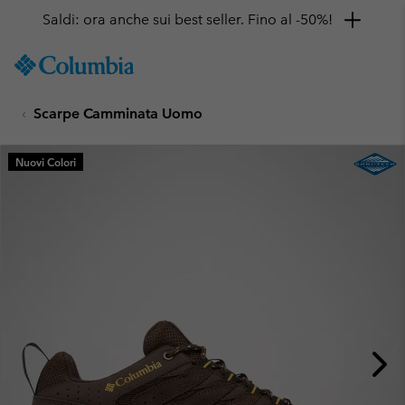
Saldi: ora anche sui best seller. Fino al -50%!
SKIP
Columbia
TO
Sportswear
CONTENT
Scarpe Camminata Uomo
SKIP
TO
MAIN
Nuovi Colori
NAV
SKIP
TO
SEARCH