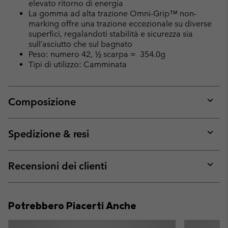
elevato ritorno di energia
La gomma ad alta trazione Omni-Grip™ non-
marking offre una trazione eccezionale su diverse
superfici, regalandoti stabilità e sicurezza sia
sull’asciutto che sul bagnato
Peso: numero 42, ½ scarpa = 354.0g
Tipi di utilizzo: Camminata
Composizione
Expan
or
collap
Spedizione & resi
sectio
Expan
or
collap
Recensioni dei clienti
sectio
Expan
or
collap
Potrebbero Piacerti Anche
sectio