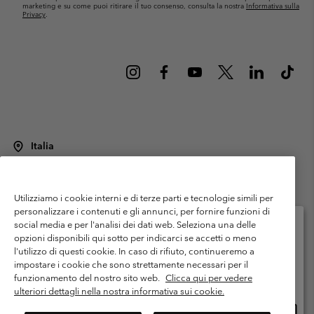
marketing e su come puoi ritirare il tuo consenso, consulta la nostra
Informativa sulla
Privacy
.
Italia
©
2026
Columbia Sportswear Italy S.R.L.. Via Feltrina Centro 11/8, 31044
Montebelluna (TV) Italia. Tutti i diritti riservati.
Utilizziamo i cookie interni e di terze parti e tecnologie simili per
Termini di utilizzo
Condizioni Generali di Venditaa
Garanzia
personalizzare i contenuti e gli annunci, per fornire funzioni di
Politica sulla privacy
social media e per l'analisi dei dati web. Seleziona una delle
opzioni disponibili qui sotto per indicarci se accetti o meno
Termini e condizioni del programma di membership
l'utilizzo di questi cookie. In caso di rifiuto, continueremo a
Seleziona il paese di spedizione e la lingua
impostare i cookie che sono strettamente necessari per il
Condizioni di utilizzo dei contenuti generati dagli utenti
Impressum
Shopping online disponibile
funzionamento del nostro sito web.
Clicca qui per vedere
Cookies
Public CBCR
ulteriori dettagli nella nostra informativa sui cookie.
Shopp
United States