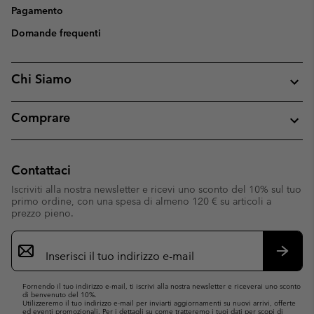
Pagamento
Domande frequenti
Chi Siamo
Comprare
Contattaci
Iscriviti alla nostra newsletter e ricevi uno sconto del 10% sul tuo
primo ordine, con una spesa di almeno 120 € su articoli a
prezzo pieno.
Iscrizione
e-
mail
Iscrivit
Fornendo il tuo indirizzo e-mail, ti iscrivi alla nostra newsletter e riceverai uno sconto
di benvenuto del 10%.
Utilizzeremo il tuo indirizzo e-mail per inviarti aggiornamenti su nuovi arrivi, offerte
ed eventi promozionali. Per i dettagli su come tratteremo i tuoi dati per scopi di