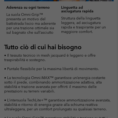
Aderenza su ogni terreno
Linguetta ad
asciugatura rapida
La suola Omni-Grip™
Struttura della linguetta
presenta un motivo del
leggera, ad asciugatura
battistrada liscio ma aderente
rapida e traspirante per un
per una trazione ottimale sia
maggiore comfort.
sul bagnato che sull’asciutto
Tutto ciò di cui hai bisogno
• Il tessuto tecnico in mesh jacquard è leggero e offre
traspirabilità e sostegno.
• Puntale flessibile per la massima libertà di movimento.
• La tecnologia Omni-MAX™ garantisce un’energia costante
sotto il piede, combinando ammortizzazione adattiva, alta
stabilità e trazione avanzata per offrirti il massimo delle
prestazioni su terreni variabili.
• L’intersuola TechLite+™ garantisce ammortizzazione avanzata,
stabilità e ritorno di energia grazie alla schiuma reattiva
ultraleggera, per un comfort prolungato su qualsiasi terreno.
• La suola Omni-Grip™ garantisce stabilità e trazione su tutti i