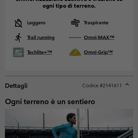
ogni tipo di terreno.
Leggero
Traspirante
Trail running
Omni-MAX™
Techlite+™
Omni-Grip™
Dettagli
Codice #
2141611
Expan
or
Ogni terreno è un sentiero
collap
sectio