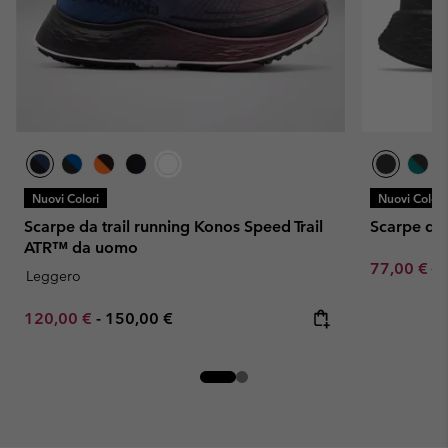
Nuovi Colori
Nuovi Colori
Scarpe da trail running Konos Speed Trail
Scarpe da
ATR™ da uomo
Sale price:
Re
77,00 €
11
Leggero
Minimum sale price:
Maximum price:
120,00 €
-
150,00 €