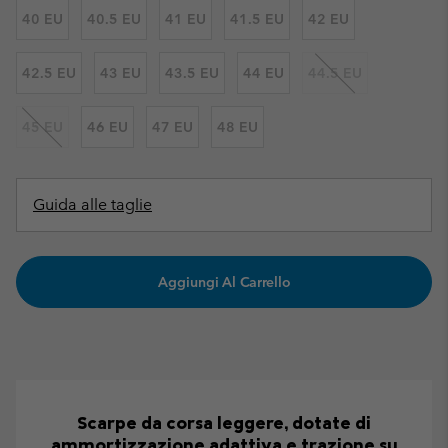
40 EU
40.5 EU
41 EU
41.5 EU
42 EU
42.5 EU
43 EU
43.5 EU
44 EU
44.5 EU
45 EU
46 EU
47 EU
48 EU
Guida alle taglie
Aggiungi Al Carrello
Scarpe da corsa leggere, dotate di
ammortizzazione adattiva e trazione su