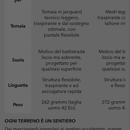
Tomaia in jacquard
Mesh legge
tecnico leggero,
traspirante con
traspirante e dal sostegno
tallone rinfo
Tomaia
ottimale, con
puntale flessibile
Motivo del battistrada
Motivo del bat
liscio ma aderente,
liscio ma ade
Suola
progettato per
progettato
qualsiasi superficie
qualsiasi supe
Struttura flessibile,
Struttura le
Linguetta
traspirante e ad
e flessibi
asciugatura rapida
262 grammi (taglia
272 grammi (
Peso
uomo 42 EU)
uomo 42 
OGNI TERRENO È UN SENTIERO
Dai marciapiedi irregolari ai sentieri accidentati, queste