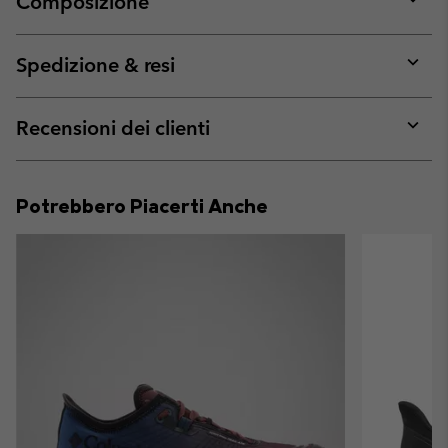
Composizione
Expan
or
collap
Spedizione & resi
sectio
Expan
or
collap
Recensioni dei clienti
sectio
Expan
or
collap
Potrebbero Piacerti Anche
sectio