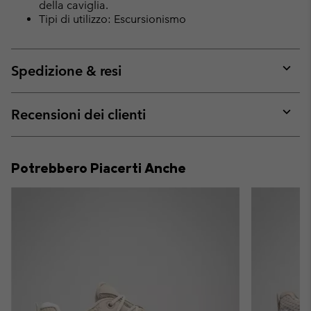
della caviglia.
Tipi di utilizzo: Escursionismo
Spedizione & resi
Expan
or
collap
Recensioni dei clienti
sectio
Expan
or
collap
Potrebbero Piacerti Anche
sectio