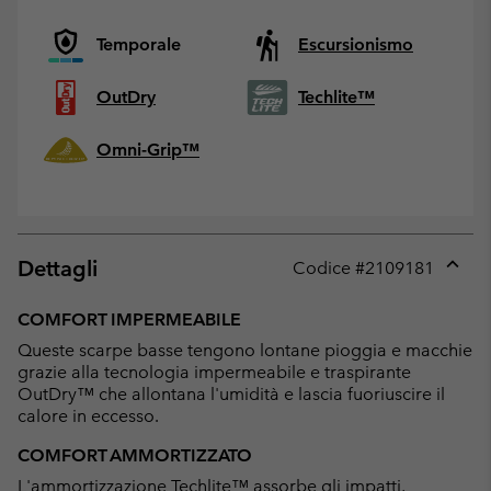
Temporale
Escursionismo
OutDry
Techlite™
Omni-Grip™
Dettagli
Codice #
2109181
Expan
or
COMFORT IMPERMEABILE
collap
Queste scarpe basse tengono lontane pioggia e macchie
sectio
grazie alla tecnologia impermeabile e traspirante
OutDry™ che allontana l'umidità e lascia fuoriuscire il
calore in eccesso.
COMFORT AMMORTIZZATO
L'ammortizzazione Techlite™ assorbe gli impatti,