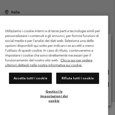
Italia
©
2026
Columbia Sportswear Italy S.R.L.. Via Feltrina Centro 11/8, 31044
Montebelluna (TV) Italia. Tutti i diritti riservati.
Utilizziamo i cookie interni e di terze parti e tecnologie simili per
Termini di utilizzo
Condizioni Generali di Venditaa
Garanzia
personalizzare i contenuti e gli annunci, per fornire funzioni di
Politica sulla privacy
social media e per l'analisi dei dati web. Seleziona una delle
opzioni disponibili qui sotto per indicarci se accetti o meno
Termini e condizioni del programma di membership
l'utilizzo di questi cookie. In caso di rifiuto, continueremo a
Seleziona il paese di spedizione e la lingua
impostare i cookie che sono strettamente necessari per il
Condizioni di utilizzo dei contenuti generati dagli utenti
Impressum
Shopping online disponibile
funzionamento del nostro sito web.
Clicca qui per vedere
Cookies
Public CBCR
ulteriori dettagli nella nostra informativa sui cookie.
Shopp
United States
online
Servizio clienti: Lun. - ven. 9:00 - 13:00 & 14:00- 18:00
Accetta tutti i cookie
Rifiuta tutti i cookie
(+)390694804176
dispon
Shopp
Italia
online
Gestisci le
dispon
impostazioni dei
Visualizza Tutti I Paesi
cookie
Menu
Cerca
Accesso
Mini