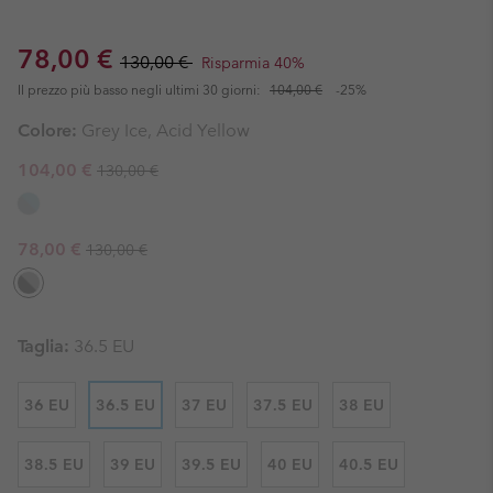
Sale price:
Regular price:
78,00 €
130,00 €
Risparmia 40%
Il prezzo più basso negli ultimi 30 giorni:
104,00 €
-25%
Colore:
Grey Ice, Acid Yellow
Regular price:
Sale price:
104,00 €
130,00 €
Regular price:
Sale price:
78,00 €
130,00 €
Taglia:
36.5 EU
36 EU
36.5 EU
37 EU
37.5 EU
38 EU
38.5 EU
39 EU
39.5 EU
40 EU
40.5 EU