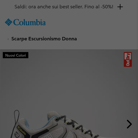
Saldi: ora anche sui best seller. Fino al -50%!
SKIP
Columbia
TO
Sportswear
CONTENT
Scarpe Escursionismo Donna
SKIP
TO
MAIN
Nuovi Colori
NAV
SKIP
TO
SEARCH