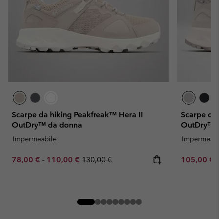
Scarpe da hiking Peakfreak™ Hera II
Scarpe da 
OutDry™ da donna
OutDry™ 
Impermeabile
Impermeabi
Minimum sale price:
Maximum sale price:
Regular price:
Minimum sa
78,00 €
-
110,00 €
130,00 €
105,00 €