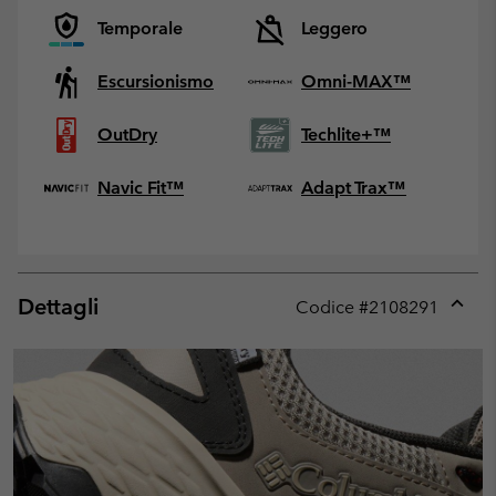
Temporale
Leggero
Escursionismo
Omni-MAX™
OutDry
Techlite+™
Navic Fit™
Adapt Trax™
Dettagli
Codice #
2108291
Expan
or
collap
sectio