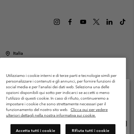
Italia
©
2026
Columbia Sportswear Italy S.R.L.. Via Feltrina Centro 11/8, 31044
Montebelluna (TV) Italia. Tutti i diritti riservati.
Utilizziamo i cookie interni e di terze parti e tecnologie simili per
Termini di utilizzo
Condizioni Generali di Venditaa
Garanzia
personalizzare i contenuti e gli annunci, per fornire funzioni di
Politica sulla privacy
social media e per l'analisi dei dati web. Seleziona una delle
opzioni disponibili qui sotto per indicarci se accetti o meno
Termini e condizioni del programma di membership
l'utilizzo di questi cookie. In caso di rifiuto, continueremo a
Seleziona il paese di spedizione e la lingua
impostare i cookie che sono strettamente necessari per il
Condizioni di utilizzo dei contenuti generati dagli utenti
Impressum
Shopping online disponibile
funzionamento del nostro sito web.
Clicca qui per vedere
Cookies
Public CBCR
ulteriori dettagli nella nostra informativa sui cookie.
Shopp
United States
online
Servizio clienti: Lun. - ven. 9:00 - 13:00 & 14:00- 18:00
Accetta tutti i cookie
Rifiuta tutti i cookie
(+)390694804176