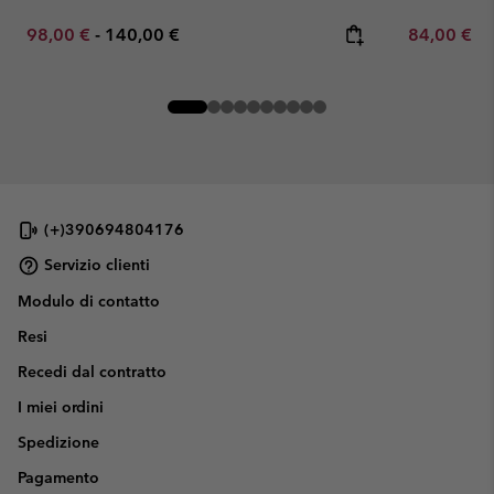
Minimum sale price:
Maximum price:
Minimum sa
98,00 €
-
140,00 €
84,00 €
-
(+)390694804176
Servizio clienti
Modulo di contatto
Resi
Recedi dal contratto
I miei ordini
Spedizione
Pagamento