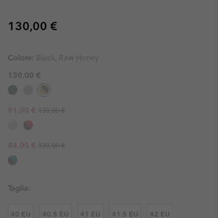
Regular price:
130,00 €
Colore:
Black, Raw Honey
130,00 €
Regular price:
Sale price:
91,00 €
130,00 €
Regular price:
Sale price:
84,00 €
130,00 €
Taglia:
40 EU
40.5 EU
41 EU
41.5 EU
42 EU