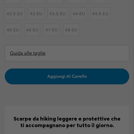
42.5 EU
43 EU
43.5 EU
44 EU
44.5 EU
45 EU
46 EU
47 EU
48 EU
Guida alle taglie
Aggiungi Al Carrello
Scarpe da hiking leggere e protettive che
ti accompagnano per tutto il giorno.