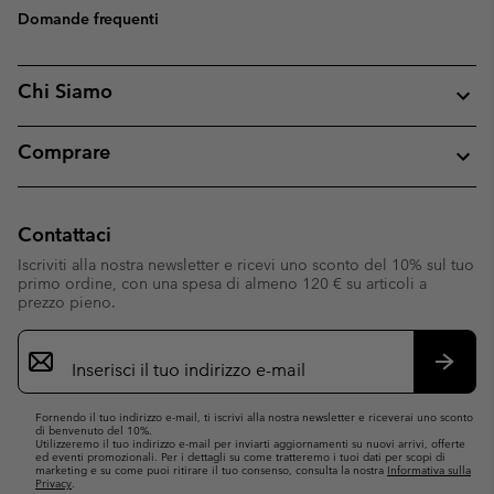
Domande frequenti
Chi Siamo
Comprare
Contattaci
Iscriviti alla nostra newsletter e ricevi uno sconto del 10% sul tuo
primo ordine, con una spesa di almeno 120 € su articoli a
prezzo pieno.
Iscrizione
e-
mail
Iscrivit
Fornendo il tuo indirizzo e-mail, ti iscrivi alla nostra newsletter e riceverai uno sconto
di benvenuto del 10%.
Utilizzeremo il tuo indirizzo e-mail per inviarti aggiornamenti su nuovi arrivi, offerte
ed eventi promozionali. Per i dettagli su come tratteremo i tuoi dati per scopi di
marketing e su come puoi ritirare il tuo consenso, consulta la nostra
Informativa sulla
Privacy
.