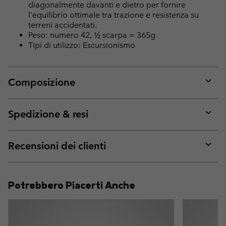
diagonalmente davanti e dietro per fornire
l'equilibrio ottimale tra trazione e resistenza su
terreni accidentati.
Peso: numero 42, ½ scarpa = 365g
Tipi di utilizzo: Escursionismo
Composizione
Expan
or
collap
Spedizione & resi
sectio
Expan
or
collap
Recensioni dei clienti
sectio
Expan
or
collap
Potrebbero Piacerti Anche
sectio