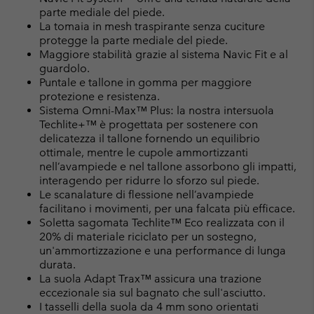
parte mediale del piede.
La tomaia in mesh traspirante senza cuciture
protegge la parte mediale del piede.
Maggiore stabilità grazie al sistema Navic Fit e al
guardolo.
Puntale e tallone in gomma per maggiore
protezione e resistenza.
Sistema Omni-Max™ Plus: la nostra intersuola
Techlite+™ è progettata per sostenere con
delicatezza il tallone fornendo un equilibrio
ottimale, mentre le cupole ammortizzanti
nell’avampiede e nel tallone assorbono gli impatti,
interagendo per ridurre lo sforzo sul piede.
Le scanalature di flessione nell’avampiede
facilitano i movimenti, per una falcata più efficace.
Soletta sagomata Techlite™ Eco realizzata con il
20% di materiale riciclato per un sostegno,
un'ammortizzazione e una performance di lunga
durata.
La suola Adapt Trax™ assicura una trazione
eccezionale sia sul bagnato che sull'asciutto.
I tasselli della suola da 4 mm sono orientati