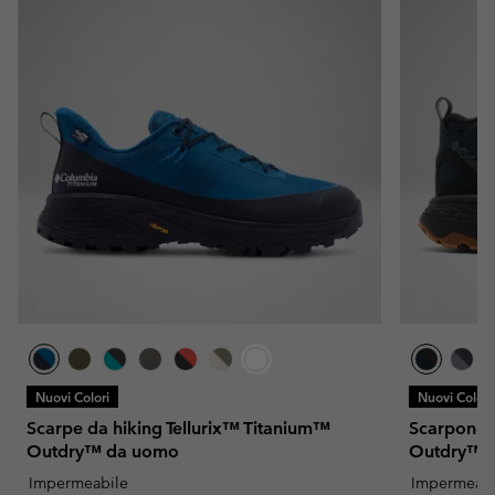
Nuovi Colori
Nuovi Colori
Scarpe da hiking Tellurix™ Titanium™
Scarponcin
Outdry™ da uomo
Outdry™ 
Impermeabile
Impermeabi