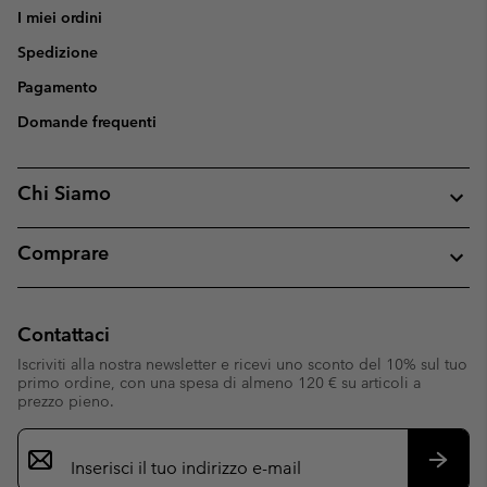
I miei ordini
Spedizione
Pagamento
Domande frequenti
Chi Siamo
Comprare
Contattaci
Iscriviti alla nostra newsletter e ricevi uno sconto del 10% sul tuo
primo ordine, con una spesa di almeno 120 € su articoli a
prezzo pieno.
Iscrizione
e-
mail
Iscrivit