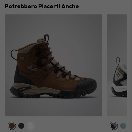
collap
Potrebbero Piacerti Anche
sectio