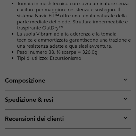
Tomaia in mesh tecnico con sovralaminature senza
cuciture per maggiore resistenza e sostegno. Il
sistema Navic Fit™ offre una tenuta naturale della
parte mediale del piede. Struttura impermeabile e
traspirante OutDry™.
La suola Vibram ad alta aderenza e la tomaia
tecnica e ammortizzata garantiscono una trazione e
una resistenza adatte a qualsiasi avventura.
Peso: numero 38, ½ scarpa = 326.0g
Tipi di utilizzo: Escursionismo
Composizione
Expan
or
collap
Spedizione & resi
sectio
Expan
or
collap
Recensioni dei clienti
sectio
Expan
or