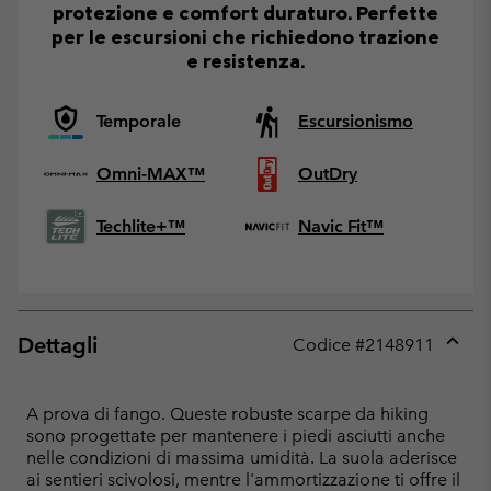
protezione e comfort duraturo. Perfette
per le escursioni che richiedono trazione
e resistenza.
Temporale
Escursionismo
Omni-MAX™
OutDry
Techlite+™
Navic Fit™
Dettagli
Codice #
2148911
Expan
or
collap
A prova di fango. Queste robuste scarpe da hiking
sectio
sono progettate per mantenere i piedi asciutti anche
nelle condizioni di massima umidità. La suola aderisce
ai sentieri scivolosi, mentre l'ammortizzazione ti offre il