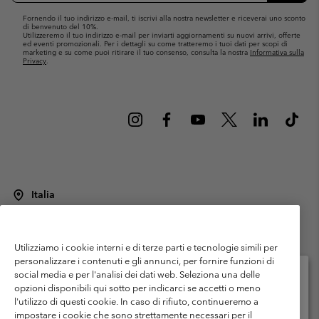
Fornendo il tuo indirizzo e-mail, ti iscrivi alla nostra newsletter e riceverai uno sconto
di benvenuto del 10%.
Utilizzeremo il tuo indirizzo e-mail per inviarti aggiornamenti su nuovi arrivi, offerte
ed eventi promozionali. Per i dettagli su come tratteremo i tuoi dati per scopi di
marketing e su come puoi ritirare il tuo consenso, consulta la nostra
Informativa sulla
Privacy
.
Italia
©
2026
Columbia Sportswear Italy S.R.L.. Via Feltrina Centro 11/8, 31044
Montebelluna (TV) Italia. Tutti i diritti riservati.
Utilizziamo i cookie interni e di terze parti e tecnologie simili per
Termini di utilizzo
Condizioni Generali di Venditaa
Garanzia
personalizzare i contenuti e gli annunci, per fornire funzioni di
Politica sulla privacy
social media e per l'analisi dei dati web. Seleziona una delle
opzioni disponibili qui sotto per indicarci se accetti o meno
Termini e condizioni del programma di membership
l'utilizzo di questi cookie. In caso di rifiuto, continueremo a
Seleziona il paese di spedizione e la lingua
impostare i cookie che sono strettamente necessari per il
Condizioni di utilizzo dei contenuti generati dagli utenti
Impressum