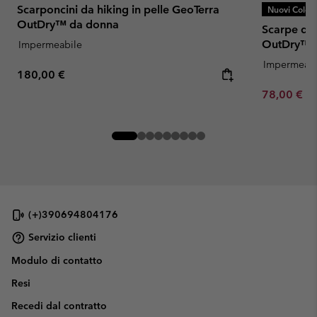
Scarponcini da hiking in pelle GeoTerra
Nuovi Colori
OutDry™ da donna
Scarpe da
OutDry™ 
Impermeabile
Impermeabi
Regular price:
180,00 €
Minimum sa
78,00 €
-
(+)390694804176
Servizio clienti
Modulo di contatto
Resi
Recedi dal contratto