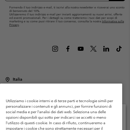
Fornendo il tuo indirizzo e-mail, ti iscrivi alla nostra newsletter e riceverai uno sconto
di benvenuto del 10%.
Utilizzeremo il tuo indirizzo e-mail per inviarti aggiornamenti su nuovi arrivi, offerte
ed eventi promozionali. Per i dettagli su come tratteremo i tuoi dati per scopi di
marketing e su come puoi ritirare il tuo consenso, consulta la nostra
Informativa sulla
Privacy
.
Italia
©
2026
Columbia Sportswear Italy S.R.L.. Via Feltrina Centro 11/8, 31044
Montebelluna (TV) Italia. Tutti i diritti riservati.
Utilizziamo i cookie interni e di terze parti e tecnologie simili per
Termini di utilizzo
Condizioni Generali di Venditaa
Garanzia
personalizzare i contenuti e gli annunci, per fornire funzioni di
Politica sulla privacy
social media e per l'analisi dei dati web. Seleziona una delle
opzioni disponibili qui sotto per indicarci se accetti o meno
Termini e condizioni del programma di membership
l'utilizzo di questi cookie. In caso di rifiuto, continueremo a
Seleziona il paese di spedizione e la lingua
impostare i cookie che sono strettamente necessari per il
Condizioni di utilizzo dei contenuti generati dagli utenti
Impressum