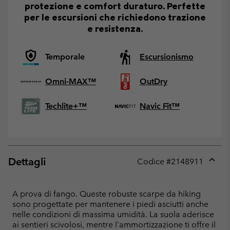
protezione e comfort duraturo. Perfette
per le escursioni che richiedono trazione
e resistenza.
Temporale
Escursionismo
Omni-MAX™
OutDry
Techlite+™
Navic Fit™
Dettagli
Codice #
2148911
Expan
or
collap
A prova di fango. Queste robuste scarpe da hiking
sectio
sono progettate per mantenere i piedi asciutti anche
nelle condizioni di massima umidità. La suola aderisce
ai sentieri scivolosi, mentre l'ammortizzazione ti offre il