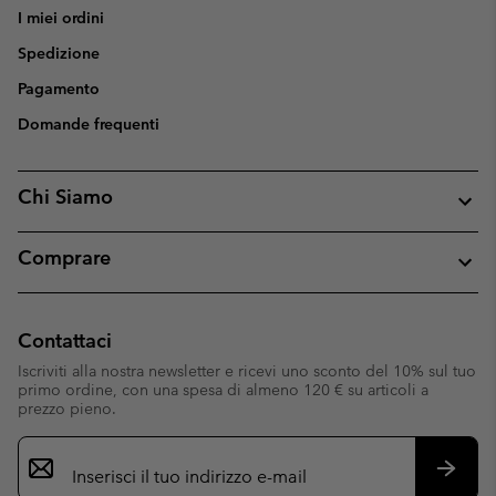
I miei ordini
Spedizione
Pagamento
Domande frequenti
Chi Siamo
Comprare
Contattaci
Iscriviti alla nostra newsletter e ricevi uno sconto del 10% sul tuo
primo ordine, con una spesa di almeno 120 € su articoli a
prezzo pieno.
Iscrizione
e-
mail
Iscrivit