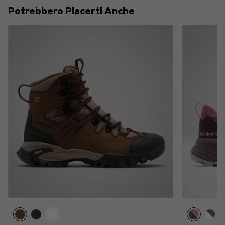
collap
Potrebbero Piacerti Anche
sectio