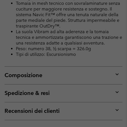
Tomaia in mesh tecnico con sovralaminature senza
cuciture per maggiore resistenza e sostegno. Il
sistema Navic Fit™ offre una tenuta naturale della
parte mediale del piede. Struttura impermeabile e
traspirante OutDry™.
La suola Vibram ad alta aderenza e la tomaia
tecnica e ammortizzata garantiscono una trazione e
una resistenza adatte a qualsiasi avventura.
Peso: numero 38, ½ scarpa = 326.0g
Tipi di utilizzo: Escursionismo
Composizione
Expan
or
collap
Spedizione & resi
sectio
Expan
or
collap
Recensioni dei clienti
sectio
Expan
or