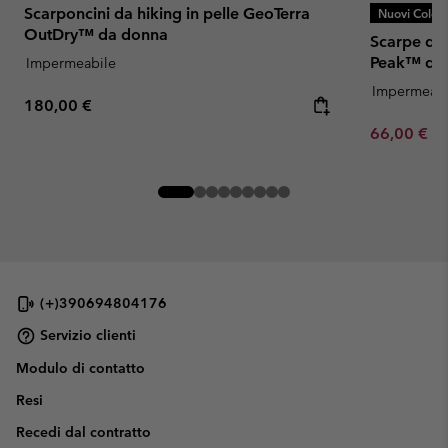
Scarponcini da hiking in pelle GeoTerra
Nuovi Colori
OutDry™ da donna
Scarpe da 
Peak™ da
Impermeabile
Impermeabi
Regular price:
180,00 €
Minimum sa
66,00 €
-
(+)390694804176
Servizio clienti
Modulo di contatto
Resi
Recedi dal contratto