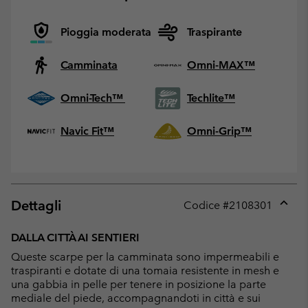
Pioggia moderata
Traspirante
Camminata
Omni-MAX™
Omni-Tech™
Techlite™
Navic Fit™
Omni-Grip™
Dettagli
Codice #
2108301
Expan
or
DALLA CITTÀ AI SENTIERI
collap
Queste scarpe per la camminata sono impermeabili e
sectio
traspiranti e dotate di una tomaia resistente in mesh e
una gabbia in pelle per tenere in posizione la parte
mediale del piede, accompagnandoti in città e sui