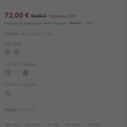
Sale price:
Regular price:
72,00 €
90,00 €
Risparmia 20%
Il prezzo più basso negli ultimi 30 giorni:
90,00 €
-20%
Colore:
Nori, Light Clay
90,00 €
Regular price:
Sale price:
72,00 €
90,00 €
Regular price:
Sale price:
63,00 €
90,00 €
Taglia:
43.5 EU
40 EU
40.5 EU
41 EU
41.5 EU
42 EU