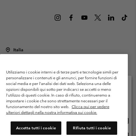
Italia
©
2026
Columbia Sportswear Italy S.R.L.. Via Feltrina Centro 11/8, 31044
Montebelluna (TV) Italia. Tutti i diritti riservati.
Utilizziamo i cookie interni e di terze parti e tecnologie simili per
Termini di utilizzo
Condizioni Generali di Venditaa
Garanzia
personalizzare i contenuti e gli annunci, per fornire funzioni di
Politica sulla privacy
social media e per l'analisi dei dati web. Seleziona una delle
opzioni disponibili qui sotto per indicarci se accetti o meno
Termini e condizioni del programma di membership
l'utilizzo di questi cookie. In caso di rifiuto, continueremo a
Seleziona il paese di spedizione e la lingua
impostare i cookie che sono strettamente necessari per il
Condizioni di utilizzo dei contenuti generati dagli utenti
Impressum
Shopping online disponibile
funzionamento del nostro sito web.
Clicca qui per vedere
Cookies
Public CBCR
ulteriori dettagli nella nostra informativa sui cookie.
Shopp
United States
online
Servizio clienti: Lun. - ven. 9:00 - 13:00 & 14:00- 18:00
Accetta tutti i cookie
Rifiuta tutti i cookie
(+)390694804176
dispon
Shopp
Italia