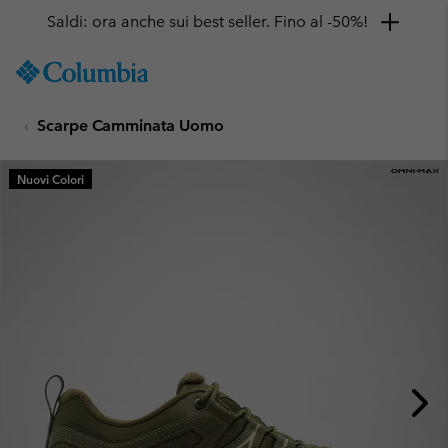
Saldi: ora anche sui best seller. Fino al -50%!
SKIP
Columbia
TO
Sportswear
CONTENT
Scarpe Camminata Uomo
SKIP
TO
MAIN
Nuovi Colori
NAV
SKIP
TO
SEARCH