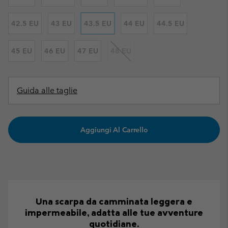
42.5 EU
43 EU
43.5 EU
44 EU
44.5 EU
45 EU
46 EU
47 EU
48 EU
Guida alle taglie
Aggiungi Al Carrello
Una scarpa da camminata leggera e
impermeabile, adatta alle tue avventure
quotidiane.