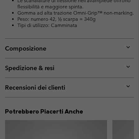
Le scanalature di flessione nell’avampiede offrono
flessibilità e maggiore spinta.
Gomma ad alta trazione Omni-Grip™ non-marking.
Peso: numero 42, ½ scarpa = 340g
Tipi di utilizzo: Camminata
Composizione
Expan
or
collap
Spedizione & resi
sectio
Expan
or
collap
Recensioni dei clienti
sectio
Expan
or
collap
Potrebbero Piacerti Anche
sectio