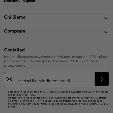
Domande frequenti
Chi Siamo
Comprare
Contattaci
Iscriviti alla nostra newsletter e ricevi uno sconto del 10% sul tuo
primo ordine, con una spesa di almeno 120 € su articoli a
prezzo pieno.
Iscrizione
e-
mail
Iscrivit
Fornendo il tuo indirizzo e-mail, ti iscrivi alla nostra newsletter e riceverai uno sconto
di benvenuto del 10%.
Utilizzeremo il tuo indirizzo e-mail per inviarti aggiornamenti su nuovi arrivi, offerte
ed eventi promozionali. Per i dettagli su come tratteremo i tuoi dati per scopi di
marketing e su come puoi ritirare il tuo consenso, consulta la nostra
Informativa sulla
Privacy
.