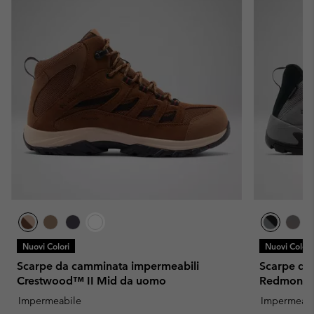
Nuovi Colori
Nuovi Colori
Scarpe da camminata impermeabili
Scarpe da
Crestwood™ II Mid da uomo
Redmond™
Impermeabile
Impermeabi