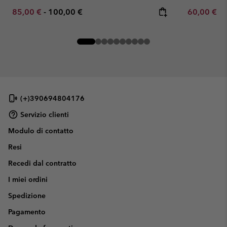
Minimum sale price:
Maximum price:
Minimum sa
85,00 €
-
100,00 €
60,00 €
-
(+)390694804176
Servizio clienti
Modulo di contatto
Resi
Recedi dal contratto
I miei ordini
Spedizione
Pagamento