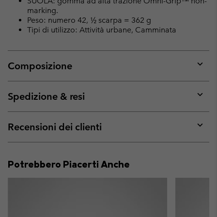
SUOLA: gomma ad alta trazione Omni-Grip™ non-
marking.
Peso: numero 42, ½ scarpa = 362 g
Tipi di utilizzo: Attività urbane, Camminata
Composizione
Expan
or
collap
Spedizione & resi
sectio
Expan
or
collap
Recensioni dei clienti
sectio
Expan
or
collap
Potrebbero Piacerti Anche
sectio