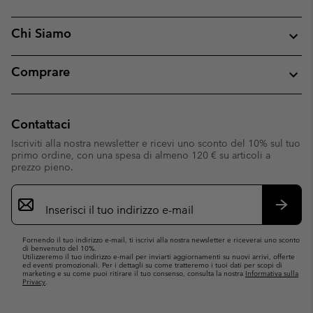
Chi Siamo
Comprare
Contattaci
Iscriviti alla nostra newsletter e ricevi uno sconto del 10% sul tuo
primo ordine, con una spesa di almeno 120 € su articoli a
prezzo pieno.
Iscrizione
e-
mail
Iscrivit
Fornendo il tuo indirizzo e-mail, ti iscrivi alla nostra newsletter e riceverai uno sconto
di benvenuto del 10%.
Utilizzeremo il tuo indirizzo e-mail per inviarti aggiornamenti su nuovi arrivi, offerte
ed eventi promozionali. Per i dettagli su come tratteremo i tuoi dati per scopi di
marketing e su come puoi ritirare il tuo consenso, consulta la nostra
Informativa sulla
Privacy
.