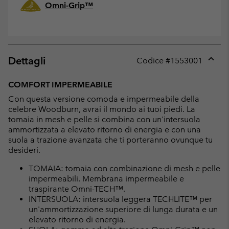
Omni-Grip™
Dettagli
Codice #
1553001
Expan
or
COMFORT IMPERMEABILE
collap
Con questa versione comoda e impermeabile della
sectio
celebre Woodburn, avrai il mondo ai tuoi piedi. La
tomaia in mesh e pelle si combina con un'intersuola
ammortizzata a elevato ritorno di energia e con una
suola a trazione avanzata che ti porteranno ovunque tu
desideri.
TOMAIA: tomaia con combinazione di mesh e pelle
impermeabili. Membrana impermeabile e
traspirante Omni-TECH™.
INTERSUOLA: intersuola leggera TECHLITE™ per
un'ammortizzazione superiore di lunga durata e un
elevato ritorno di energia.