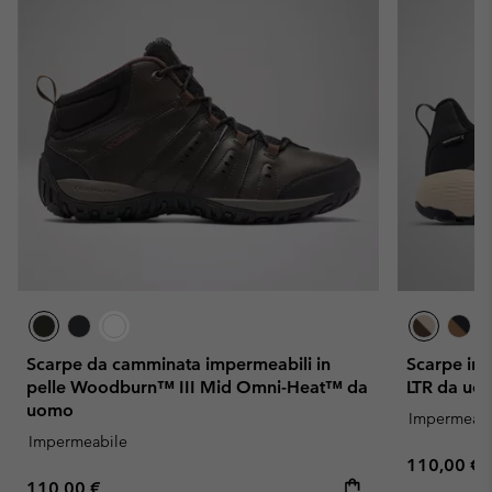
Scarpe da camminata impermeabili in
Scarpe im
pelle Woodburn™ III Mid Omni-Heat™ da
LTR da uo
uomo
Impermeabi
Impermeabile
Regular pr
110,00 €
Regular price:
110,00 €