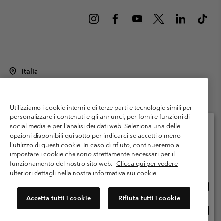
Italia
©
2026
Columbia Sportswear Italy S.R.L.. Via Feltrina Centro 11/8, 31044
Montebelluna (TV) Italia. Tutti i diritti riservati.
Utilizziamo i cookie interni e di terze parti e tecnologie simili per
Termini di utilizzo
Condizioni Generali di Venditaa
Garanzia
personalizzare i contenuti e gli annunci, per fornire funzioni di
Politica sulla privacy
social media e per l'analisi dei dati web. Seleziona una delle
opzioni disponibili qui sotto per indicarci se accetti o meno
Termini e condizioni del programma di membership
l'utilizzo di questi cookie. In caso di rifiuto, continueremo a
Seleziona il paese di spedizione e la lingua
impostare i cookie che sono strettamente necessari per il
Condizioni di utilizzo dei contenuti generati dagli utenti
Impressum
Shopping online disponibile
funzionamento del nostro sito web.
Clicca qui per vedere
Cookies
Public CBCR
ulteriori dettagli nella nostra informativa sui cookie.
Shopp
United States
online
Servizio clienti: Lun. - ven. 9:00 - 13:00 & 14:00- 18:00
Accetta tutti i cookie
Rifiuta tutti i cookie
(+)390694804176
dispon
Shopp
Italia
online