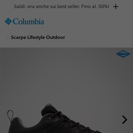
Saldi: ora anche sui best seller. Fino al -50%!
SKIP
Columbia
TO
Sportswear
CONTENT
Scarpe Lifestyle Outdoor
SKIP
TO
MAIN
NAV
SKIP
TO
SEARCH