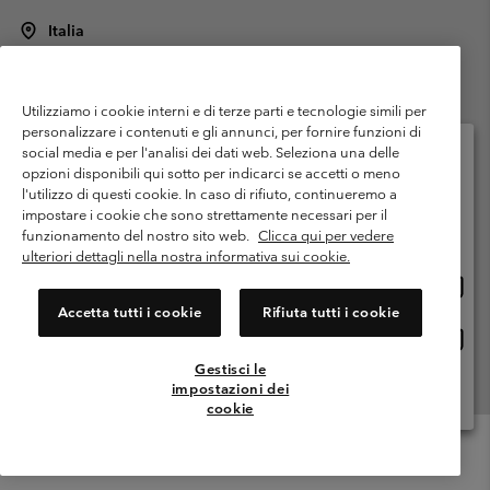
Italia
©
2026
Columbia Sportswear Italy S.R.L.. Via Feltrina Centro 11/8, 31044
Montebelluna (TV) Italia. Tutti i diritti riservati.
Utilizziamo i cookie interni e di terze parti e tecnologie simili per
Termini di utilizzo
Condizioni Generali di Venditaa
Garanzia
personalizzare i contenuti e gli annunci, per fornire funzioni di
Politica sulla privacy
social media e per l'analisi dei dati web. Seleziona una delle
opzioni disponibili qui sotto per indicarci se accetti o meno
Termini e condizioni del programma di membership
l'utilizzo di questi cookie. In caso di rifiuto, continueremo a
Seleziona il paese di spedizione e la lingua
impostare i cookie che sono strettamente necessari per il
Condizioni di utilizzo dei contenuti generati dagli utenti
Impressum
Shopping online disponibile
funzionamento del nostro sito web.
Clicca qui per vedere
Cookies
Public CBCR
ulteriori dettagli nella nostra informativa sui cookie.
Shopp
United States
online
Servizio clienti: Lun. - ven. 9:00 - 13:00 & 14:00- 18:00
Accetta tutti i cookie
Rifiuta tutti i cookie
(+)390694804176
dispon
Shopp
Italia
online
Gestisci le
dispon
impostazioni dei
Visualizza Tutti I Paesi
cookie
Menu
Cerca
Accesso
Mini
Cart