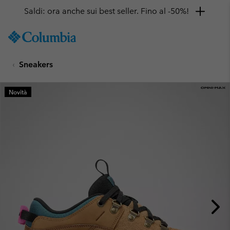
Saldi: ora anche sui best seller. Fino al -50%!
SKIP
Columbia
TO
Sportswear
CONTENT
Sneakers
SKIP
TO
MAIN
Novità
NAV
SKIP
TO
SEARCH