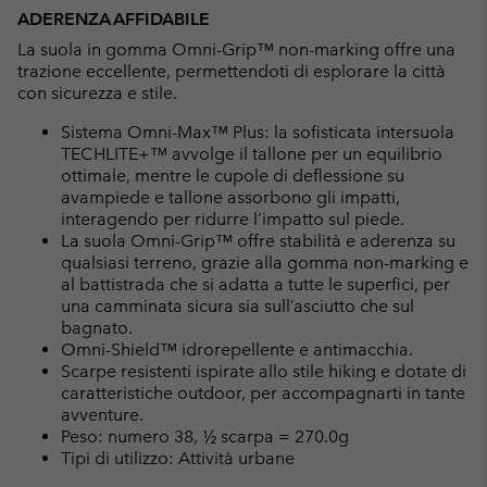
ADERENZA AFFIDABILE
La suola in gomma Omni-Grip™ non-marking offre una
trazione eccellente, permettendoti di esplorare la città
con sicurezza e stile.
Sistema Omni-Max™ Plus: la sofisticata intersuola
TECHLITE+™ avvolge il tallone per un equilibrio
ottimale, mentre le cupole di deflessione su
avampiede e tallone assorbono gli impatti,
interagendo per ridurre l’impatto sul piede.
La suola Omni-Grip™ offre stabilità e aderenza su
qualsiasi terreno, grazie alla gomma non-marking e
al battistrada che si adatta a tutte le superfici, per
una camminata sicura sia sull’asciutto che sul
bagnato.
Omni-Shield™ idrorepellente e antimacchia.
Scarpe resistenti ispirate allo stile hiking e dotate di
caratteristiche outdoor, per accompagnarti in tante
avventure.
Peso: numero 38, ½ scarpa = 270.0g
Tipi di utilizzo: Attività urbane