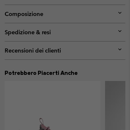
Composizione
Expan
or
collap
Spedizione & resi
sectio
Expan
or
collap
Recensioni dei clienti
sectio
Expan
or
collap
Potrebbero Piacerti Anche
sectio