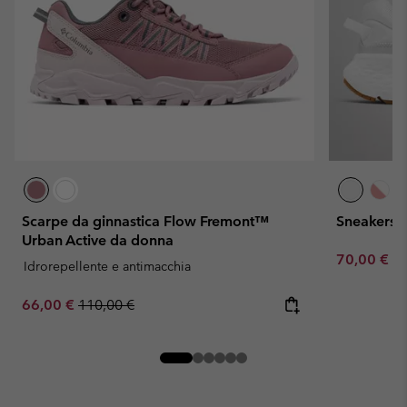
Scarpe da ginnastica Flow Fremont™
Sneakers 
Urban Active da donna
Minimum sa
70,00 €
-
Idrorepellente e antimacchia
Sale price:
Regular price:
66,00 €
110,00 €