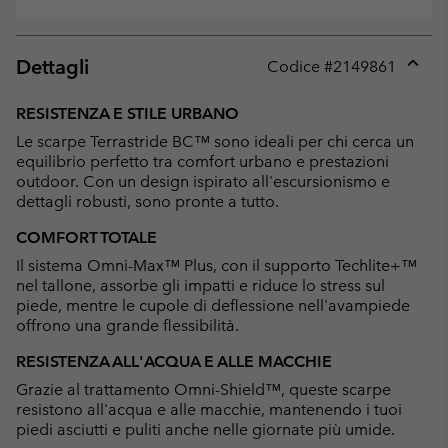
Dettagli
Codice #
2149861
Expan
or
RESISTENZA E STILE URBANO
collap
Le scarpe Terrastride BC™ sono ideali per chi cerca un
sectio
equilibrio perfetto tra comfort urbano e prestazioni
outdoor. Con un design ispirato all'escursionismo e
dettagli robusti, sono pronte a tutto.
COMFORT TOTALE
Il sistema Omni-Max™ Plus, con il supporto Techlite+™
nel tallone, assorbe gli impatti e riduce lo stress sul
piede, mentre le cupole di deflessione nell'avampiede
offrono una grande flessibilità.
RESISTENZA ALL'ACQUA E ALLE MACCHIE
Grazie al trattamento Omni-Shield™, queste scarpe
resistono all'acqua e alle macchie, mantenendo i tuoi
piedi asciutti e puliti anche nelle giornate più umide.