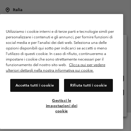
Italia
©
2026
Columbia Sportswear Italy S.R.L.. Via Feltrina Centro 11/8, 31044
Montebelluna (TV) Italia. Tutti i diritti riservati.
Utilizziamo i cookie interni e di terze parti e tecnologie simili per
Termini di utilizzo
Condizioni Generali di Venditaa
Garanzia
personalizzare i contenuti e gli annunci, per fornire funzioni di
Politica sulla privacy
social media e per l'analisi dei dati web. Seleziona una delle
opzioni disponibili qui sotto per indicarci se accetti o meno
Termini e condizioni del programma di membership
l'utilizzo di questi cookie. In caso di rifiuto, continueremo a
Seleziona il paese di spedizione e la lingua
impostare i cookie che sono strettamente necessari per il
Condizioni di utilizzo dei contenuti generati dagli utenti
Impressum
Shopping online disponibile
funzionamento del nostro sito web.
Clicca qui per vedere
Cookies
Public CBCR
ulteriori dettagli nella nostra informativa sui cookie.
Shopp
United States
online
Servizio clienti: Lun. - ven. 9:00 - 13:00 & 14:00- 18:00
Accetta tutti i cookie
Rifiuta tutti i cookie
(+)390694804176
dispon
Shopp
Italia
online
Gestisci le
dispon
impostazioni dei
Visualizza Tutti I Paesi
cookie
Menu
Cerca
Accesso
Mini