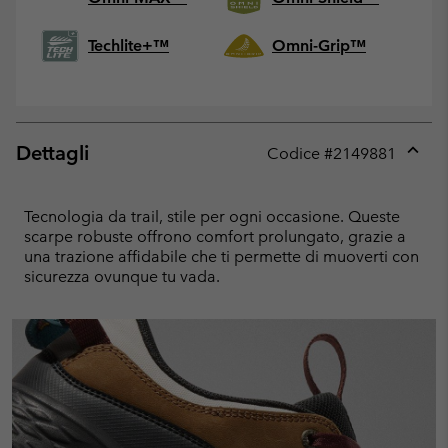
Techlite+™
Omni-Grip™
Dettagli
Codice #
2149881
Expan
or
collap
Tecnologia da trail, stile per ogni occasione. Queste
sectio
scarpe robuste offrono comfort prolungato, grazie a
una trazione affidabile che ti permette di muoverti con
sicurezza ovunque tu vada.