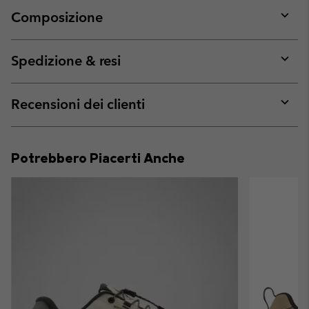
Composizione
Expan
or
collap
Spedizione & resi
sectio
Expan
or
collap
Recensioni dei clienti
sectio
Expan
or
collap
Potrebbero Piacerti Anche
sectio