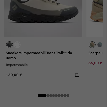
Sneakers impermeabili Trans Trail™ da
Scarpe IV
uomo
Sale price:
Re
66,00 €
11
Impermeabile
Regular price:
130,00 €