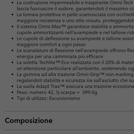
La costruzione impermeabile e traspirante Omni-Tech™
lascia fuoriuscire il sudore, garantendoti il massimo 
La tomaia protettiva in pelle scamosciata con occhiel
maggiore resistenza e uno stile vissuto, proteggendoti
Il sistema Omni-Max™ garantisce stabilità e ammortizza
cupole ammortizzanti nell’avampiede e nel tallone rid
Le cupole di deflessione su avampiede e tallone assor
maggiore comfort a ogni passo
Le scanalature di flessione nell’avampiede offrono fless
energia per una camminata più efficace
La soletta Techlite™ Eco realizzata con il 20% di mate
un'attenzione particolare all’ambiente, sostenendo o
La gomma ad alta trazione Omni-Grip™ non-marking off
regalandoti stabilità e sicurezza sia sull’asciutto che 
La suola Adapt Trax™ assicura una trazione eccezion
Peso: numero 42, ½ scarpa = 399.0g
Tipi di utilizzo: Escursionismo
Composizione