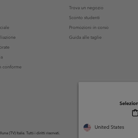
Trova un negozio
Sconto studenti
ciale
Promozioni in corso
liazione
Guida alle taglie
orate
ia
on conforme
Selezion
United States
(TV) Italia. Tutti i diritti riservati.