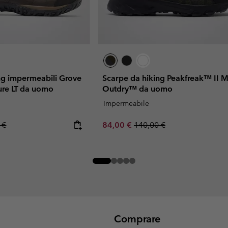
ng impermeabili Grove
Scarpe da hiking Peakfreak™ II M
ure LT da uomo
Outdry™ da uomo
Impermeabile
r price:
Sale price:
Regular price:
 €
84,00 €
140,00 €
Comprare