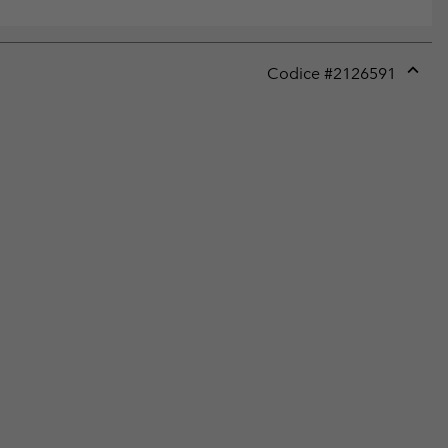
Codice #
2126591
Expan
or
collap
sectio