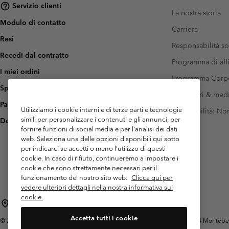
Servizio clienti
La nostra storia
Modulo di contatto
Carriera
Resi
Responsabilità so
Recedi dal contratto
Programma di affi
I miei ordini
Programma Corp
Spedizione
Investitori & med
Pagamento
Utilizziamo i cookie interni e di terze parti e tecnologie
Accessibilità: N
simili per personalizzare i contenuti e gli annunci, per
Domande frequenti
fornire funzioni di social media e per l'analisi dei dati
web. Seleziona una delle opzioni disponibili qui sotto
per indicarci se accetti o meno l'utilizzo di questi
cookie. In caso di rifiuto, continueremo a impostare i
cookie che sono strettamente necessari per il
funzionamento del nostro sito web.
Clicca qui per
vedere ulteriori dettagli nella nostra informativa sui
cookie.
Italia
Accetta tutti i cookie
©
2026
Columbia Sportswear Italy S.R.L.. Via Feltrina Centro 11/8, 31044 Montebelluna 