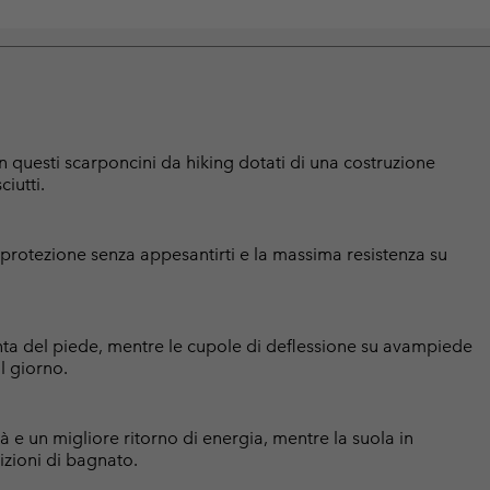
on questi scarponcini da hiking dotati di una costruzione
iutti.
 protezione senza appesantirti e la massima resistenza su
pianta del piede, mentre le cupole di deflessione su avampiede
l giorno.
tà e un migliore ritorno di energia, mentre la suola in
zioni di bagnato.