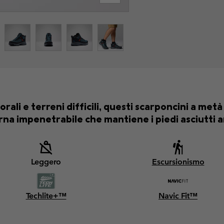
ali e terreni difficili, questi scarponcini a metà
a impenetrabile che mantiene i piedi asciutti an
Leggero
Escursionismo
Techlite+™
Navic Fit™