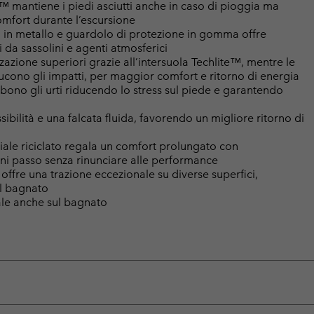
 mantiene i piedi asciutti anche in caso di pioggia ma
comfort durante l’escursione
li in metallo e guardolo di protezione in gomma offre
 da sassolini e agenti atmosferici
zione superiori grazie all’intersuola Techlite™, mentre le
ucono gli impatti, per maggior comfort e ritorno di energia
bono gli urti riducendo lo stress sul piede e garantendo
ibilità e una falcata fluida, favorendo un migliore ritorno di
riale riciclato regala un comfort prolungato con
gni passo senza rinunciare alle performance
re una trazione eccezionale su diverse superfici,
sul bagnato
ale anche sul bagnato