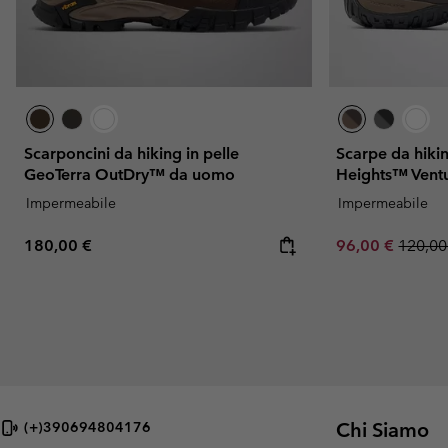
Scarponcini da hiking in pelle
Scarpe da hiki
GeoTerra OutDry™ da uomo
Heights™ Vent
Impermeabile
Impermeabile
Regular price:
Sale price:
Regula
180,00 €
96,00 €
120,00
Chi Siamo
(+)390694804176