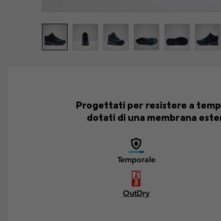
Progettati per resistere a tempor
dotati di una membrana estern
Temporale
OutDry