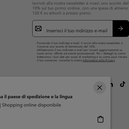
Iscriviti alla nostra newsletter e ricevi uno sconto del
10% sul tuo primo ordine, con una spesa di almeno
120 € su articoli a prezzo pieno.
Iscrizione
e-
mail
Iscri
Fornendo il tuo indirizzo e-mail, ti iscrivi alla nostra newsletter e
riceverai uno sconto di benvenuto del 10%.
Utilizzeremo il tuo indirizzo e-mail per inviarti aggiornamenti su
nuovi arrivi, offerte ed eventi promozionali. Per i dettagli su come
tratteremo i tuoi dati per scopi di marketing e su come puoi ritirare
il tuo consenso, consulta la nostra
Informativa sulla Privacy
.
a il paese di spedizione e la lingua
Shopping online disponibile
Shopping
online