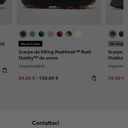
id
Nuovi Colori
Più Vendut
Scarpe da hiking Peakfreak™ Rush
Scarpe da
Outdry™ da uomo
Outdry™
Impermeabile
Impermeab
Minimum sale price:
Maximum price:
Minimum s
84,00 €
-
130,00 €
78,00 €
Contattaci