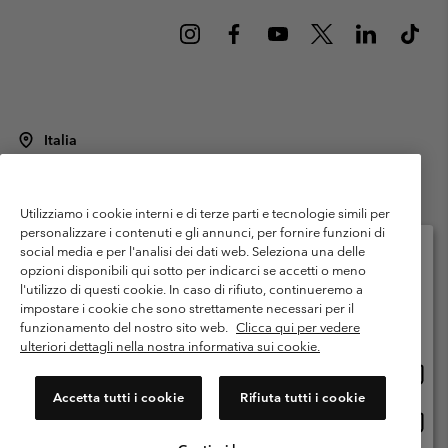
Italia
©
2026
Columbia Sportswear Italy S.R.L.. Via Feltrina Centro 11/8, 31044
Montebelluna (TV) Italia. Tutti i diritti riservati.
Utilizziamo i cookie interni e di terze parti e tecnologie simili per
Termini di utilizzo
Condizioni Generali di Venditaa
Garanzia
personalizzare i contenuti e gli annunci, per fornire funzioni di
Politica sulla privacy
social media e per l'analisi dei dati web. Seleziona una delle
opzioni disponibili qui sotto per indicarci se accetti o meno
Termini e condizioni del programma di membership
l'utilizzo di questi cookie. In caso di rifiuto, continueremo a
Seleziona il paese di spedizione e la lingua
impostare i cookie che sono strettamente necessari per il
Condizioni di utilizzo dei contenuti generati dagli utenti
Impressum
Shopping online disponibile
funzionamento del nostro sito web.
Clicca qui per vedere
Cookies
Public CBCR
ulteriori dettagli nella nostra informativa sui cookie.
Shopp
United States
online
Servizio clienti: Lun. - ven. 9:00 - 13:00 & 14:00- 18:00
Accetta tutti i cookie
Rifiuta tutti i cookie
(+)390694804176
dispon
Shopp
Italia
online