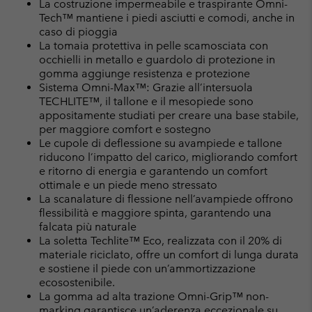
La costruzione impermeabile e traspirante Omni-
Tech™ mantiene i piedi asciutti e comodi, anche in
caso di pioggia
La tomaia protettiva in pelle scamosciata con
occhielli in metallo e guardolo di protezione in
gomma aggiunge resistenza e protezione
Sistema Omni-Max™: Grazie all’intersuola
TECHLITE™, il tallone e il mesopiede sono
appositamente studiati per creare una base stabile,
per maggiore comfort e sostegno
Le cupole di deflessione su avampiede e tallone
riducono l’impatto del carico, migliorando comfort
e ritorno di energia e garantendo un comfort
ottimale e un piede meno stressato
La scanalature di flessione nell’avampiede offrono
flessibilità e maggiore spinta, garantendo una
falcata più naturale
La soletta Techlite™ Eco, realizzata con il 20% di
materiale riciclato, offre un comfort di lunga durata
e sostiene il piede con un’ammortizzazione
ecosostenibile.
La gomma ad alta trazione Omni-Grip™ non-
marking garantisce un’aderenza eccezionale su