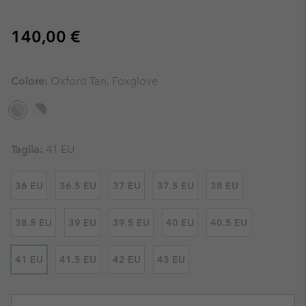
Regular price:
140,00 €
Colore:
Oxford Tan, Foxglove
Taglia:
41 EU
36 EU
36.5 EU
37 EU
37.5 EU
38 EU
38.5 EU
39 EU
39.5 EU
40 EU
40.5 EU
41 EU
41.5 EU
42 EU
43 EU