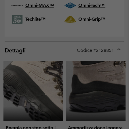
Omni-MAX™
Omni-Tech™
Techlite™
Omni-Grip™
Dettagli
Codice #
2128851
Expan
or
collap
sectio
Energia non stop sotto i
Ammortizzazione leggera