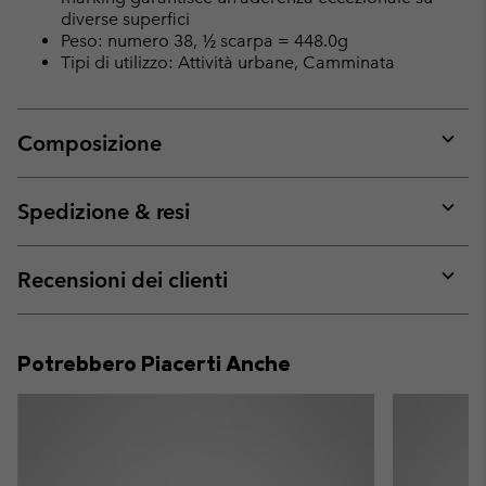
diverse superfici
Peso: numero 38, ½ scarpa = 448.0g
Tipi di utilizzo: Attività urbane, Camminata
Composizione
Expan
or
collap
Spedizione & resi
sectio
Expan
or
collap
Recensioni dei clienti
sectio
Expan
or
collap
Potrebbero Piacerti Anche
sectio