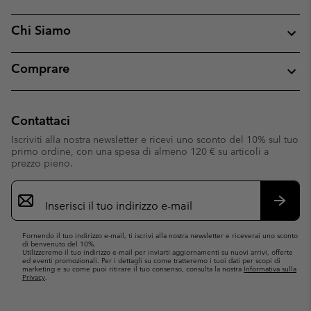
Chi Siamo
Comprare
Contattaci
Iscriviti alla nostra newsletter e ricevi uno sconto del 10% sul tuo
primo ordine, con una spesa di almeno 120 € su articoli a
prezzo pieno.
Iscrizione
e-
mail
Iscrivit
Fornendo il tuo indirizzo e-mail, ti iscrivi alla nostra newsletter e riceverai uno sconto
di benvenuto del 10%.
Utilizzeremo il tuo indirizzo e-mail per inviarti aggiornamenti su nuovi arrivi, offerte
ed eventi promozionali. Per i dettagli su come tratteremo i tuoi dati per scopi di
marketing e su come puoi ritirare il tuo consenso, consulta la nostra
Informativa sulla
Privacy
.