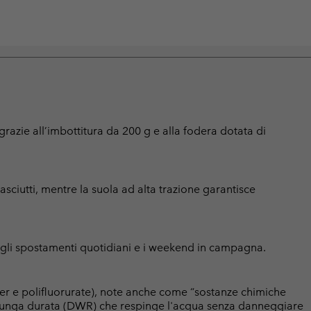
zie all’imbottitura da 200 g e alla fodera dotata di
sciutti, mentre la suola ad alta trazione garantisce
per gli spostamenti quotidiani e i weekend in campagna.
er e polifluorurate), note anche come “sostanze chimiche
a lunga durata (DWR) che respinge l'acqua senza danneggiare