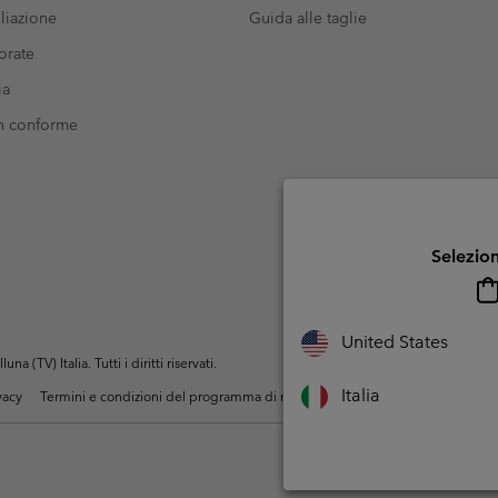
liazione
Guida alle taglie
orate
ia
on conforme
Selezion
United States
(TV) Italia. Tutti i diritti riservati.
Italia
ivacy
Termini e condizioni del programma di membership
Condizioni di utiliz