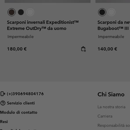
Scarponi invernali Expeditionist™
Scarponi da ne
Extreme OutDry™ da uomo
Bugaboot™ III
Impermeabile
Impermeabile
Regular price:
Regular price:
180,00 €
140,00 €
Chi Siamo
(+)390694804176
Servizio clienti
La nostra storia
Modulo di contatto
Carriera
Resi
Responsabilità so