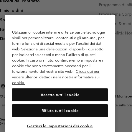
Recedi dal contratto
Programma di affi
I miei ordini
Programma Corp
Spedizione
Investitori & med
Pagamento
Utilizziamo i cookie interni e di terze parti e tecnologie
Accessibilità: N
simili per personalizzare i contenuti e gli annunci, per
Domande frequenti
fornire funzioni di social media e per l'analisi dei dati
web. Seleziona una delle opzioni disponibili qui sotto
per indicarci se accetti o meno l'utilizzo di questi
cookie. In caso di rifiuto, continueremo a impostare i
cookie che sono strettamente necessari per il
funzionamento del nostro sito web.
Clicca qui per
vedere ulteriori dettagli nella nostra informativa sui
cookie.
Italia
Accetta tutti i cookie
©
2026
Columbia Sportswear Italy S.R.L.. Via Feltrina Centro 11/8, 31044 Montebelluna 
Termini di utilizzo
Condizioni Generali di Venditaa
Garanzia
Politica sulla pr
Rifiuta tutti i cookie
Servizio clienti: Lun. - ven. 9:00 - 13:00 & 14:00- 18:00
(+)390694804176
Gestisci le impostazioni dei cookie