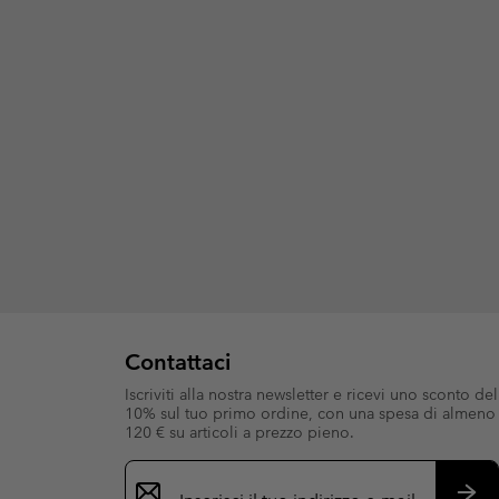
Contattaci
Iscriviti alla nostra newsletter e ricevi uno sconto del
10% sul tuo primo ordine, con una spesa di almeno
120 € su articoli a prezzo pieno.
Iscrizione
e-