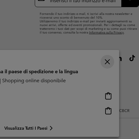
mail
Iscri
Fornendo il tuo indirizzo e-mail, ti iscrivi alla nostra newsletter e
riceverai uno sconto di benvenuto del 10%.
Utilizzeremo il tuo indirizzo e-mail per inviarti aggiornamenti su
nuovi arrivi, offerte ed eventi promozionali. Per i dettagli su come
tratteremo i tuoi dati per scopi di marketing e su come puoi ritirare
il tuo consenso, consulta la nostra
Informativa sulla Privacy
.
a il paese di spedizione e la lingua
Shopping online disponibile
Shopping
online
disponibile
Shopping
zo dei contenuti generati dagli utenti
Impressum
Cookies
Public CBCR
online
disponibile
Visualizza Tutti I Paesi