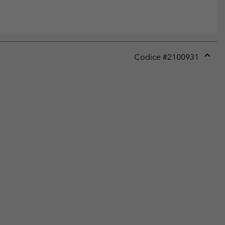
Codice #
2100931
Expan
or
collap
sectio