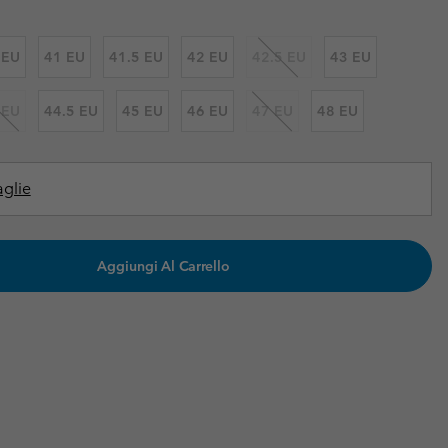
i & Invernali
i & Invernali
Guida Agli Articoli Impermeabili
Guida Agli Articoli Impermeabili
 EU
41 EU
41.5 EU
42 EU
42.5 EU
43 EU
lie comode
donna
 EU
44.5 EU
45 EU
46 EU
47 EU
48 EU
uomo
aglie
Aggiungi Al Carrello