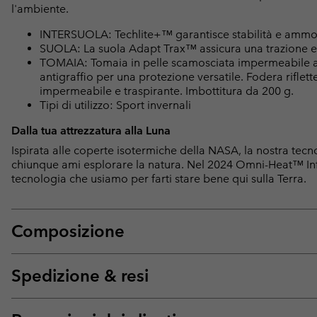
l'ambiente.
INTERSUOLA: Techlite+™ garantisce stabilità e ammorti
SUOLA: La suola Adapt Trax™ assicura una trazione ecc
TOMAIA: Tomaia in pelle scamosciata impermeabile 
antigraffio per una protezione versatile. Fodera rif
impermeabile e traspirante. Imbottitura da 200 g.
Tipi di utilizzo: Sport invernali
Dalla tua attrezzatura alla Luna
Ispirata alle coperte isotermiche della NASA, la nostra tec
chiunque ami esplorare la natura. Nel 2024 Omni-Heat™ Infin
tecnologia che usiamo per farti stare bene qui sulla Terra.
Composizione
Spedizione & resi