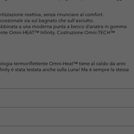
zzazione reattiva, senza rinunciare al comfort.
ezionale sia sul bagnato che sull'asciutto.
abbinata a una moderna punta a becco d’anatra in gomma
lettente Omni-HEAT™ Infinity. Costruzione Omni-TECH™
nologia termoriflettente Omni-Heat™ tiene al caldo da anni
ity è stata testata anche sulla Luna! Ma è sempre la stessa