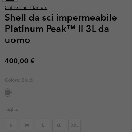
Collezione Titanium
Shell da sci impermeabile
Platinum Peak™ II 3L da
uomo
Regular price:
400,00 €
Colore:
Black
Taglia:
S
M
L
XL
XXL