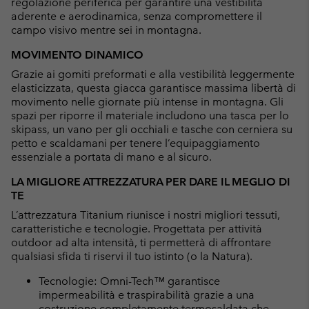
regolazione periferica per garantire una vestibilità
aderente e aerodinamica, senza compromettere il
campo visivo mentre sei in montagna.
MOVIMENTO DINAMICO
Grazie ai gomiti preformati e alla vestibilità leggermente
elasticizzata, questa giacca garantisce massima libertà di
movimento nelle giornate più intense in montagna. Gli
spazi per riporre il materiale includono una tasca per lo
skipass, un vano per gli occhiali e tasche con cerniera su
petto e scaldamani per tenere l’equipaggiamento
essenziale a portata di mano e al sicuro.
LA MIGLIORE ATTREZZATURA PER DARE IL MEGLIO DI
TE
L’attrezzatura Titanium riunisce i nostri migliori tessuti,
caratteristiche e tecnologie. Progettata per attività
outdoor ad alta intensità, ti permetterà di affrontare
qualsiasi sfida ti riservi il tuo istinto (o la Natura).
Tecnologie: Omni-Tech™ garantisce
impermeabilità e traspirabilità grazie a una
costruzione completamente termosaldata che