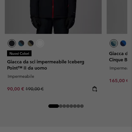
Giacca da 
Nuovi Colori
Cirque B
Giacca da sci impermeabile Iceberg
Point™ II da uomo
Impermeabi
Impermeabile
Sale price:
165,00 €
Sale price:
Regular price:
90,00 €
190,00 €