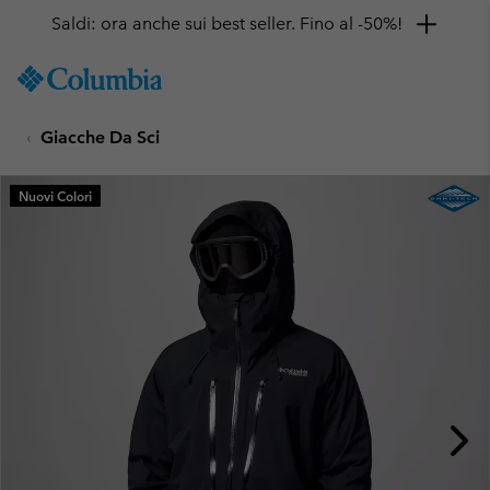
Saldi: ora anche sui best seller. Fino al -50%!
SKIP
Columbia
TO
Sportswear
CONTENT
Giacche Da Sci
SKIP
TO
MAIN
Nuovi Colori
NAV
SKIP
TO
SEARCH