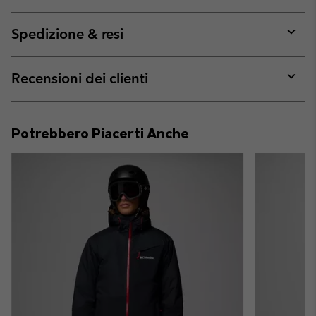
Expan
or
collap
Spedizione & resi
sectio
Expan
or
collap
Recensioni dei clienti
sectio
Expan
or
collap
Potrebbero Piacerti Anche
sectio