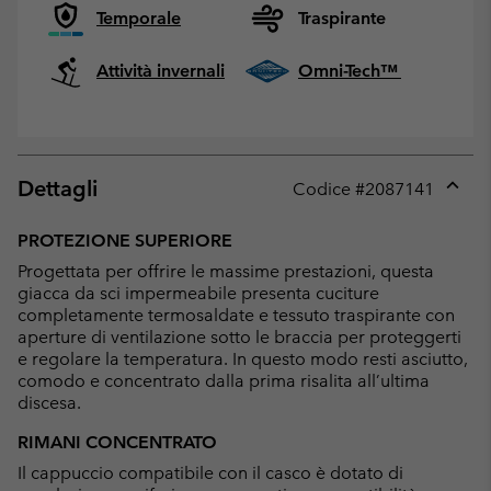
Temporale
Traspirante
Attività invernali
Omni-Tech™
Dettagli
Codice #
2087141
Expan
or
PROTEZIONE SUPERIORE
collap
Progettata per offrire le massime prestazioni, questa
sectio
giacca da sci impermeabile presenta cuciture
completamente termosaldate e tessuto traspirante con
aperture di ventilazione sotto le braccia per proteggerti
e regolare la temperatura. In questo modo resti asciutto,
comodo e concentrato dalla prima risalita all’ultima
discesa.
RIMANI CONCENTRATO
Il cappuccio compatibile con il casco è dotato di