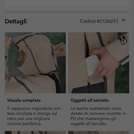
Dettagli
Codice #
2126251
Expan
or
collap
sectio
Visuale completa
Oggetti all'asciutto
Il cappuccio regolabile con
Le tasche scaldamani sono
tesa incollata si stringe sul
dotate di cerniere rivestite in
retro per una migliore
PU che mantengono gli
visione periferica.
oggetti all'asciutto.