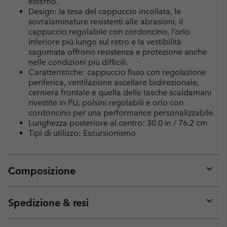
esterno.
Design: la tesa del cappuccio incollata, le
sovralaminature resistenti alle abrasioni, il
cappuccio regolabile con cordoncino, l’orlo
inferiore più lungo sul retro e la vestibilità
sagomata offrono resistenza e protezione anche
nelle condizioni più difficili.
Caratteristiche: cappuccio fisso con regolazione
periferica, ventilazione ascellare bidirezionale,
cerniera frontale e quella delle tasche scaldamani
rivestite in PU, polsini regolabili e orlo con
cordoncino per una performance personalizzabile.
Lunghezza posteriore al centro: 30.0 in / 76.2 cm
Tipi di utilizzo: Escursionismo
Composizione
Expan
or
collap
Spedizione & resi
sectio
Expan
or