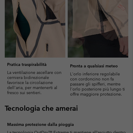
Pratica traspirabilità
Pronta a qualsiasi meteo
La ventilazione ascellare con
L'orlo inferiore regolabile
cerniera bidirezionale
con cordoncino non fa
favorisce la circolazione
passare gli spifferi, mentre
dell'aria, per mantenerti al
l'orlo posteriore più lungo ti
fresco sui sentieri.
offre maggiore protezione.
Tecnologia che amerai
Massima protezione dalla pioggia
La tecnologia OutDry™ Extreme ti mantiene all’asciutto dentro