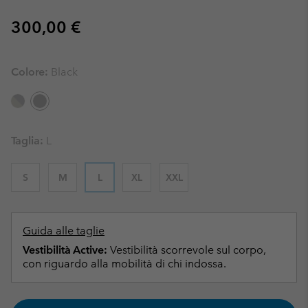
Regular price:
300,00 €
Colore:
Black
Taglia:
L
S
M
L
XL
XXL
Guida alle taglie
Vestibilità Active:
Vestibilità scorrevole sul corpo,
con riguardo alla mobilità di chi indossa.