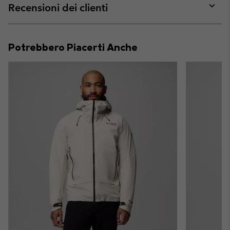
collap
Recensioni dei clienti
sectio
Expan
or
collap
Potrebbero Piacerti Anche
sectio