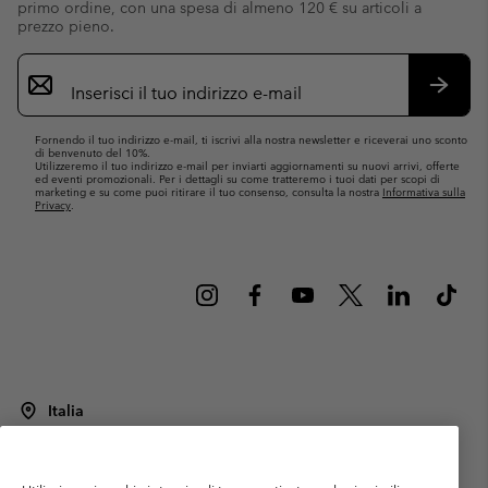
primo ordine, con una spesa di almeno 120 € su articoli a
prezzo pieno.
Iscrizione
e-
mail
Iscrivit
Fornendo il tuo indirizzo e-mail, ti iscrivi alla nostra newsletter e riceverai uno sconto
di benvenuto del 10%.
Utilizzeremo il tuo indirizzo e-mail per inviarti aggiornamenti su nuovi arrivi, offerte
ed eventi promozionali. Per i dettagli su come tratteremo i tuoi dati per scopi di
marketing e su come puoi ritirare il tuo consenso, consulta la nostra
Informativa sulla
Privacy
.
Italia
©
2026
Columbia Sportswear Italy S.R.L.. Via Feltrina Centro 11/8, 31044
Montebelluna (TV) Italia. Tutti i diritti riservati.