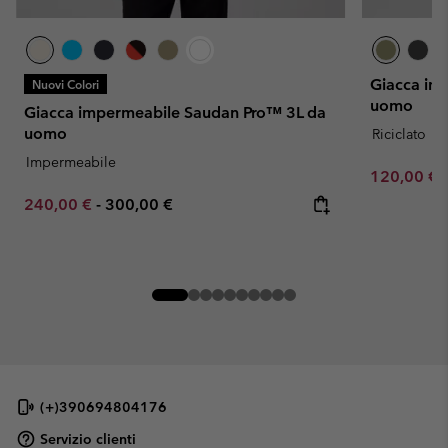
Giacca im
Nuovi Colori
uomo
Giacca impermeabile Saudan Pro™ 3L da
uomo
Riciclato
Impermeabile
Sale price:
120,00 €
Minimum sale price:
Maximum price:
240,00 €
-
300,00 €
(+)390694804176
Servizio clienti