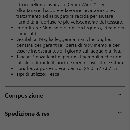
idrorepellente avanzato Omni-Wick™ per
allontanare il sudore e favorire l'evaporazione;
trattamento ad asciugatura rapida per aiutare
l'umidità a fuoriuscire più velocemente dal tessuto.
Imbottitura: Non isolata, design leggero, ideale per
climi caldi.
Vestibilità: Maglia leggera a maniche lunghe,
pensata per garantire libertà di movimento e per
essere indossata tutto il giorno sull'acqua e a riva.
Tasche: Senza tasche, per una linea pulita che non
intralcia durante il lancio e mentre usi l’attrezzatura.
Lunghezza posteriore al centro: 29.0 in / 73.7 cm
Tipi di utilizzo: Pesca
Composizione
Expan
or
collap
Spedizione & resi
sectio
Expan
or