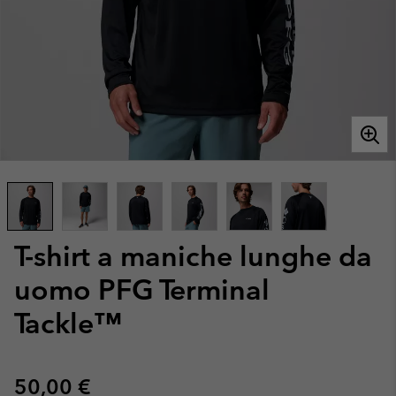
T-shirt a maniche lunghe da
uomo PFG Terminal
Tackle™
Regular price:
50,00 €