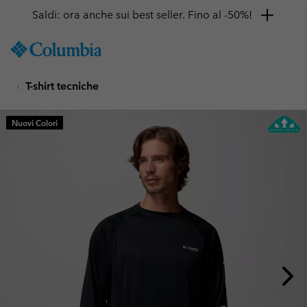
Saldi: ora anche sui best seller. Fino al -50%!
SKIP
Columbia
TO
Sportswear
CONTENT
T-shirt tecniche
SKIP
TO
MAIN
Nuovi Colori
NAV
SKIP
TO
SEARCH