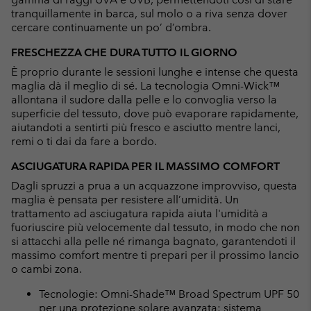
tranquillamente in barca, sul molo o a riva senza dover
cercare continuamente un po’ d’ombra.
FRESCHEZZA CHE DURA TUTTO IL GIORNO
È proprio durante le sessioni lunghe e intense che questa
maglia dà il meglio di sé. La tecnologia Omni-Wick™
allontana il sudore dalla pelle e lo convoglia verso la
superficie del tessuto, dove può evaporare rapidamente,
aiutandoti a sentirti più fresco e asciutto mentre lanci,
remi o ti dai da fare a bordo.
ASCIUGATURA RAPIDA PER IL MASSIMO COMFORT
Dagli spruzzi a prua a un acquazzone improvviso, questa
maglia è pensata per resistere all’umidità. Un
trattamento ad asciugatura rapida aiuta l'umidità a
fuoriuscire più velocemente dal tessuto, in modo che non
si attacchi alla pelle né rimanga bagnato, garantendoti il
massimo comfort mentre ti prepari per il prossimo lancio
o cambi zona.
Tecnologie: Omni-Shade™ Broad Spectrum UPF 50
per una protezione solare avanzata; sistema