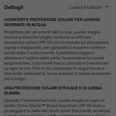
Dettagli
Codice #
1388261
Expan
or
COMFORT E PROTEZIONE SOLARE PER LUNGHE
collap
GIORNATE IN ACQUA
sectio
Progettata per gli amanti dell'acqua, questa maglia
tecnica a maniche lunghe combina un'efficace
protezione solare UPF 50 con un tessuto ad asciugatura
rapida e traspirante, per garantirti il massimo comfort
anche sotto il sole cocente. Il poliestere leggero
allontana il sudore dalla pelle, favorendone la rapida
evaporazione, così rimani fresco, asciutto e concentrato
su ogni lancio. Che tu stia pescando in acque basse o
lanciando dalla barca, le tue sessioni di pesca dureranno
più a lungo.
UNA PROTEZIONE SOLARE EFFICACE E DI LUNGA
DURATA
Quando il sole picchia forte, questa maglia ti copre le
spalle. Omni-Shade™ Broad Spectrum UPF 50 aiuta a
proteggere la pelle dai danni solari bloccando un’ampia
gamma di raggi UVA e UVB, permettendoti così di stare