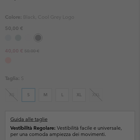
Colore:
Black, Cool Grey Logo
50,00 €
Regular price:
Sale price:
40,00 €
50,00 €
Taglia:
S
XS
S
M
L
XL
XXL
Guida alle taglie
Vestibilità Regolare:
Vestibilità facile e universale,
per una comoda ampiezza dei movimenti.