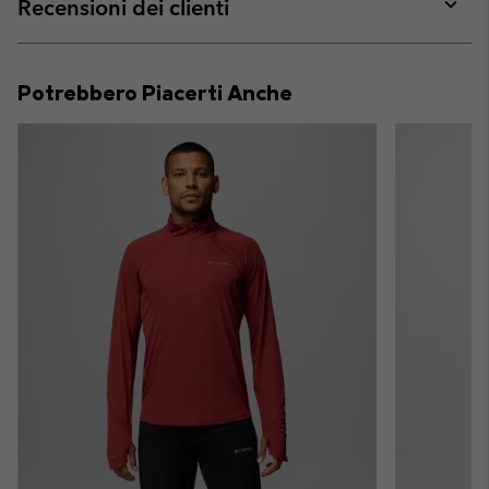
collap
Recensioni dei clienti
sectio
Expan
or
collap
Potrebbero Piacerti Anche
sectio