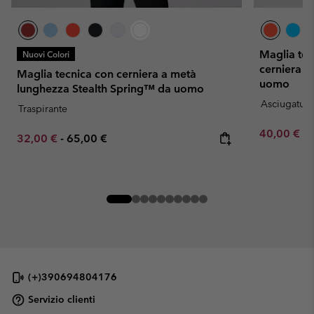
Maglia tec
Nuovi Colori
cerniera a
Maglia tecnica con cerniera a metà
uomo
lunghezza Stealth Spring™ da uomo
Asciugatura
Traspirante
Minimum sa
40,00 €
-
Minimum sale price:
Maximum price:
32,00 €
-
65,00 €
(+)390694804176
Servizio clienti