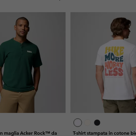
a in maglia Acker Rock™ da
T-shirt stampata in cotone b