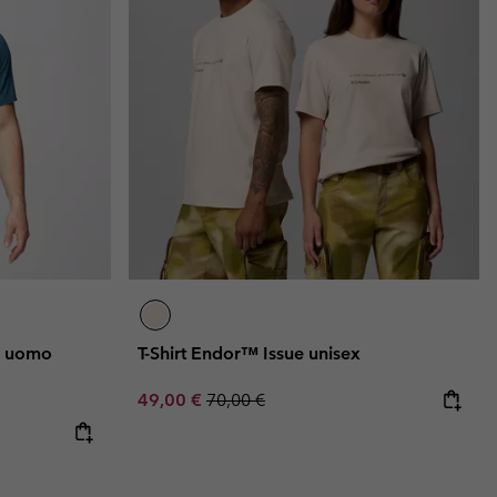
a uomo
T-Shirt Endor™ Issue unisex
Sale price:
Regular price:
49,00 €
70,00 €