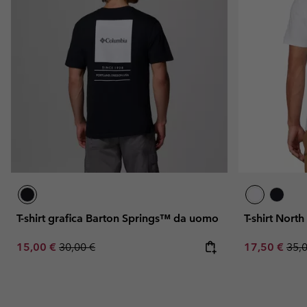
T-shirt grafica Barton Springs™ da uomo
T-shirt Nor
Sale price:
Regular price:
Sale price:
Regu
15,00 €
30,00 €
17,50 €
35,