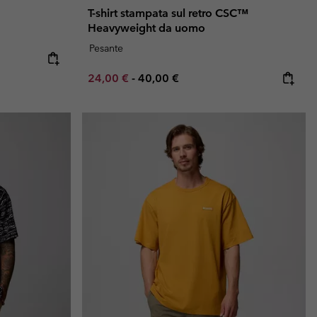
T-shirt stampata sul retro CSC™
Heavyweight da uomo
Pesante
Minimum sale price:
Maximum price:
24,00 €
-
40,00 €