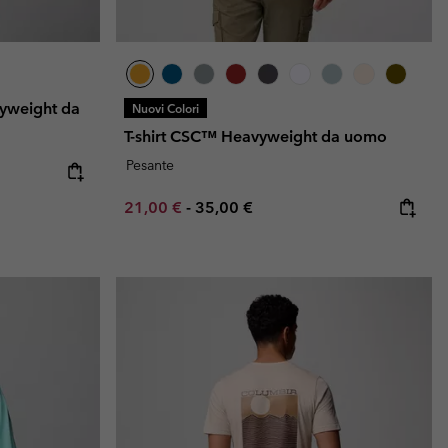
yweight da
Nuovi Colori
T-shirt CSC™ Heavyweight da uomo
Pesante
Minimum sale price:
Maximum price:
21,00 €
-
35,00 €