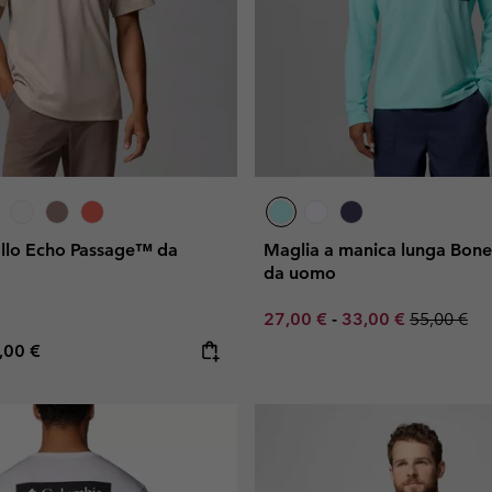
collo Echo Passage™ da
Maglia a manica lunga Bone
da uomo
Minimum sale price:
Maximum sale pric
Regular pr
27,00 €
-
33,00 €
55,00 €
e price:
ximum price:
,00 €