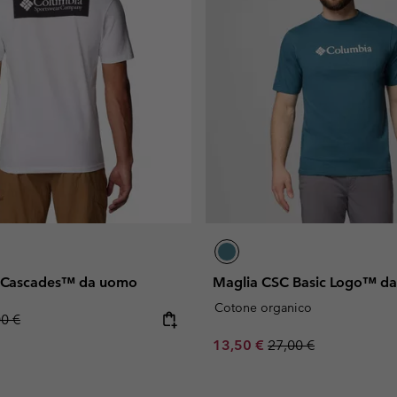
th Cascades™ da uomo
Maglia CSC Basic Logo™ d
Cotone organico
lar price:
00 €
Sale price:
Regular price:
13,50 €
27,00 €