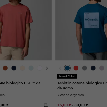
Nuovi Colori
otone biologico CSC™ da
T-shirt in cotone biologico
da uomo
ico
Cotone organico
e price:
ximum price:
Minimum sale price:
Maximum price:
,00 €
15,00 €
-
30,00 €