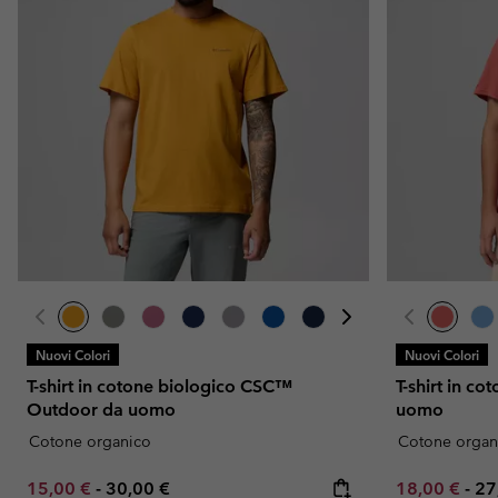
Nuovi Colori
Nuovi Colori
T-shirt in cotone biologico CSC™
T-shirt in c
Outdoor da uomo
uomo
Cotone organico
Cotone organ
Minimum sale price:
Maximum price:
Minimum sal
Ma
15,00 €
-
30,00 €
18,00 €
-
27