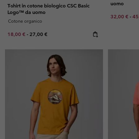
uomo
T-shirt in cotone biologico CSC Basic
Logo™ da uomo
Minimum sal
Ma
32,00 €
-
45
Cotone organico
Minimum sale price:
Maximum price:
18,00 €
-
27,00 €