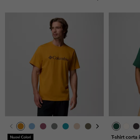
T-shirt cort
Nuovi Colori