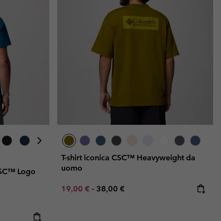
T-shirt iconica CSC™ Heavyweight da
uomo
 CSC™ Logo
Minimum sale price:
Maximum price:
19,00 €
-
38,00 €