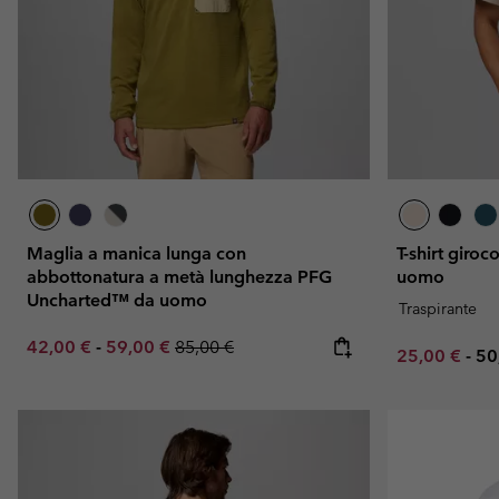
Maglia a manica lunga con
T-shirt giro
abbottonatura a metà lunghezza PFG
uomo
Uncharted™ da uomo
Traspirante
Minimum sale price:
Maximum sale price:
Regular price:
42,00 €
-
59,00 €
85,00 €
Minimum sal
Ma
25,00 €
-
50