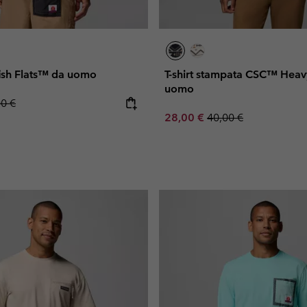
fish Flats™ da uomo
T-shirt stampata CSC™ Heav
uomo
lar price:
00 €
Sale price:
Regular price:
28,00 €
40,00 €