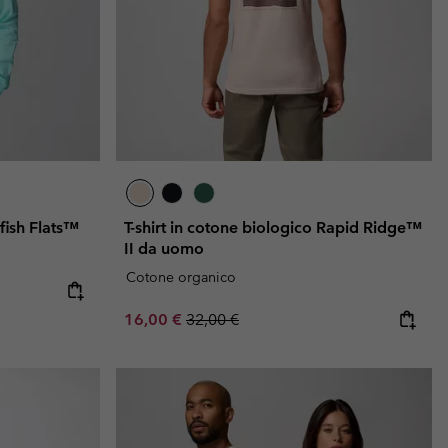
fish Flats™
T-shirt in cotone biologico Rapid Ridge™
II da uomo
Cotone organico
e:
ice:
Sale price:
Regular price:
16,00 €
32,00 €