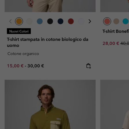
T-shirt Bone
Nuovi Colori
T-shirt stampata in cotone biologico da
Sale price:
Regu
28,00 €
40,
uomo
Cotone organico
Minimum sale price:
Maximum price:
15,00 €
-
30,00 €