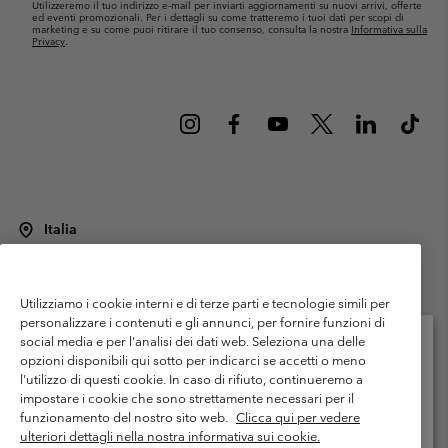
Utilizzeremo il tuo indirizzo e-mail per inviarti aggiornamenti su nuovi arrivi, offerte
ed eventi promozionali. Per i dettagli su come tratteremo i tuoi dati per scopi di
marketing e su come puoi ritirare il tuo consenso, consulta la nostra
Informativa sulla
Privacy
.
Italia
©
2026
Columbia Sportswear Italy S.R.L.. Via Feltrina Centro 11/8, 31044
Montebelluna (TV) Italia. Tutti i diritti riservati.
Utilizziamo i cookie interni e di terze parti e tecnologie simili per
Termini di utilizzo
Condizioni Generali di Venditaa
Garanzia
personalizzare i contenuti e gli annunci, per fornire funzioni di
Politica sulla privacy
social media e per l'analisi dei dati web. Seleziona una delle
opzioni disponibili qui sotto per indicarci se accetti o meno
Termini e condizioni del programma di membership
l'utilizzo di questi cookie. In caso di rifiuto, continueremo a
Seleziona il paese di spedizione e la lingua
impostare i cookie che sono strettamente necessari per il
Condizioni di utilizzo dei contenuti generati dagli utenti
Impressum
Shopping online disponibile
funzionamento del nostro sito web.
Clicca qui per vedere
Cookies
Public CBCR
ulteriori dettagli nella nostra informativa sui cookie.