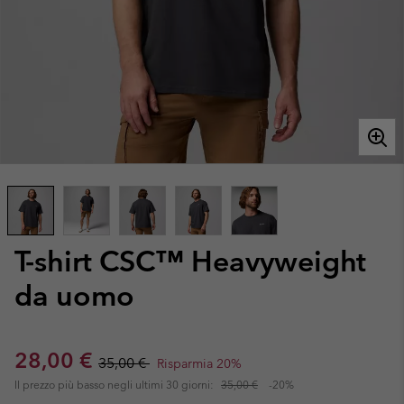
T-shirt CSC™ Heavyweight
da uomo
Sale price:
Regular price:
28,00 €
35,00 €
Risparmia 20%
Il prezzo più basso negli ultimi 30 giorni:
35,00 €
-20%