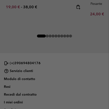
Pesante
Minimum sale price:
Maximum price:
19,00 €
-
38,00 €
Minimum sa
24,00 €
-
(+)390694804176
Servizio clienti
Modulo di contatto
Resi
Recedi dal contratto
I miei ordini