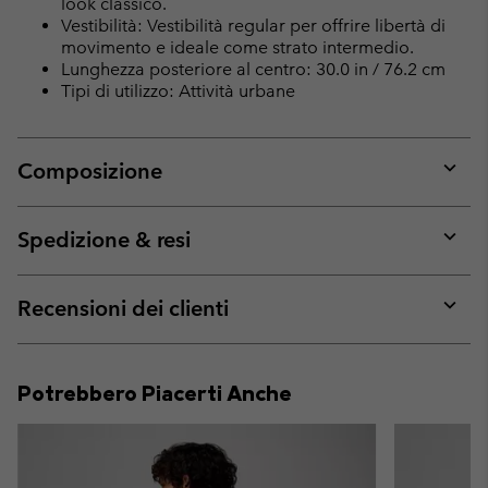
look classico.
Vestibilità: Vestibilità regular per offrire libertà di
movimento e ideale come strato intermedio.
Lunghezza posteriore al centro: 30.0 in / 76.2 cm
Tipi di utilizzo: Attività urbane
Composizione
Expan
or
collap
Spedizione & resi
sectio
Expan
or
collap
Recensioni dei clienti
sectio
Expan
or
collap
Potrebbero Piacerti Anche
sectio