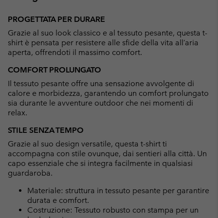
Expan
or
PROGETTATA PER DURARE
collap
Grazie al suo look classico e al tessuto pesante, questa t-
sectio
shirt è pensata per resistere alle sfide della vita all’aria
aperta, offrendoti il massimo comfort.
COMFORT PROLUNGATO
Il tessuto pesante offre una sensazione avvolgente di
calore e morbidezza, garantendo un comfort prolungato
sia durante le avventure outdoor che nei momenti di
relax.
STILE SENZA TEMPO
Grazie al suo design versatile, questa t-shirt ti
accompagna con stile ovunque, dai sentieri alla città. Un
capo essenziale che si integra facilmente in qualsiasi
guardaroba.
Materiale: struttura in tessuto pesante per garantire
durata e comfort.
Costruzione: Tessuto robusto con stampa per un