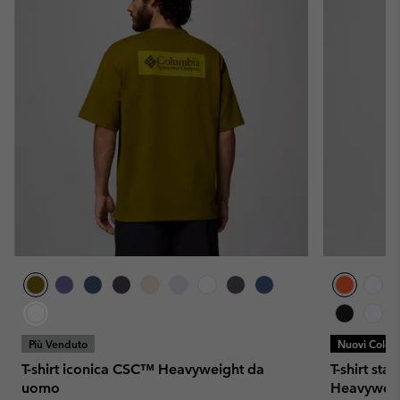
Più Venduto
Nuovi Colori
T-shirt iconica CSC™ Heavyweight da
T-shirt st
uomo
Heavywei