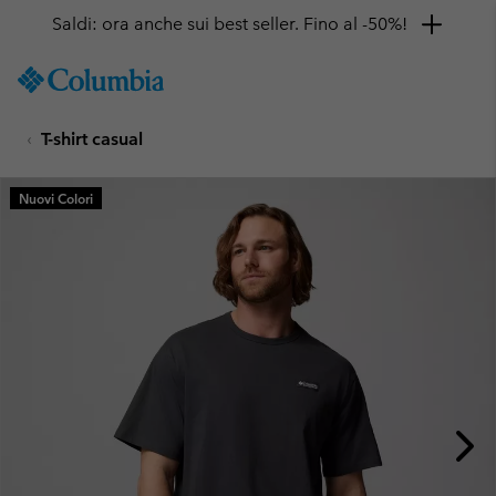
Saldi: ora anche sui best seller. Fino al -50%!
SKIP
Columbia
TO
Sportswear
CONTENT
T-shirt casual
SKIP
TO
MAIN
Nuovi Colori
NAV
SKIP
TO
SEARCH