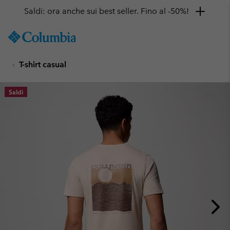
Saldi: ora anche sui best seller. Fino al -50%!
SKIP
Columbia
TO
Sportswear
CONTENT
T-shirt casual
SKIP
TO
MAIN
Saldi
NAV
SKIP
TO
SEARCH