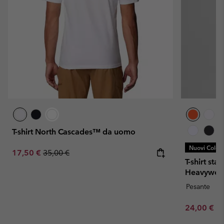
T-shirt North Cascades™ da uomo
Nuovi Colori
Sale price:
Regular price:
17,50 €
35,00 €
T-shirt st
Heavywei
Pesante
Minimum sa
24,00 €
-