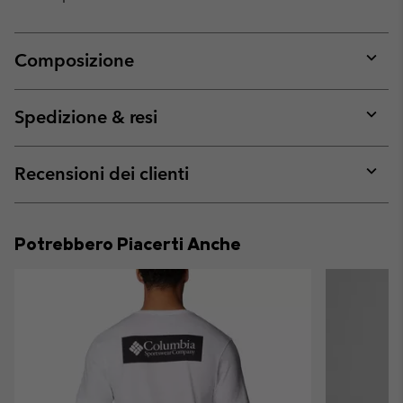
Composizione
Expan
or
collap
Spedizione & resi
sectio
Expan
or
collap
Recensioni dei clienti
sectio
Expan
or
collap
Potrebbero Piacerti Anche
sectio