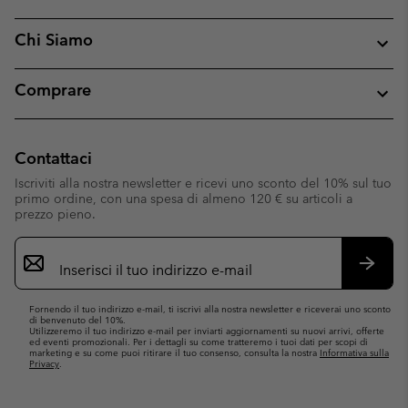
Chi Siamo
Comprare
Contattaci
Iscriviti alla nostra newsletter e ricevi uno sconto del 10% sul tuo
primo ordine, con una spesa di almeno 120 € su articoli a
prezzo pieno.
Iscrizione
e-
mail
Iscrivit
Fornendo il tuo indirizzo e-mail, ti iscrivi alla nostra newsletter e riceverai uno sconto
di benvenuto del 10%.
Utilizzeremo il tuo indirizzo e-mail per inviarti aggiornamenti su nuovi arrivi, offerte
ed eventi promozionali. Per i dettagli su come tratteremo i tuoi dati per scopi di
marketing e su come puoi ritirare il tuo consenso, consulta la nostra
Informativa sulla
Privacy
.