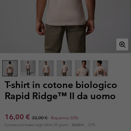
T-shirt in cotone biologico
Rapid Ridge™ II da uomo
Sale price:
Regular price:
16,00 €
32,00 €
Risparmia 50%
Il prezzo più basso negli ultimi 30 giorni:
22,00 €
-27%