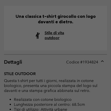
Una classica t-shirt girocollo con logo
davanti e dietro.
Stile di vita
outdoor
Dettagli
Codice #
1934824
Expan
or
STILE OUTDOOR
collap
Questa t-shirt per tutti i giorni, realizzata in cotone
sectio
biologico, presenta una piccola stampa del logo sul
davanti e una stampa grafica abbinata sul retro.
Realizzata con cotone biologico
Lunghezza posteriore al centro: 68.5cm
Tipi di utilizzo: Attività urbane