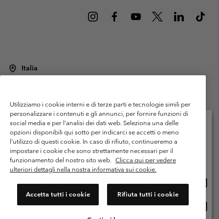
Italia
©
2026
Columbia Sportswear Italy S.R.L.. Via Feltrina Centro 11/8, 31044
Montebelluna (TV) Italia. Tutti i diritti riservati.
Utilizziamo i cookie interni e di terze parti e tecnologie simili per
Termini di utilizzo
Condizioni Generali di Venditaa
Garanzia
personalizzare i contenuti e gli annunci, per fornire funzioni di
Politica sulla privacy
social media e per l'analisi dei dati web. Seleziona una delle
opzioni disponibili qui sotto per indicarci se accetti o meno
Termini e condizioni del programma di membership
l'utilizzo di questi cookie. In caso di rifiuto, continueremo a
Seleziona il paese di spedizione e la lingua
impostare i cookie che sono strettamente necessari per il
Condizioni di utilizzo dei contenuti generati dagli utenti
Impressum
Shopping online disponibile
funzionamento del nostro sito web.
Clicca qui per vedere
Cookies
Public CBCR
ulteriori dettagli nella nostra informativa sui cookie.
Shopp
United States
online
Servizio clienti: Lun. - ven. 9:00 - 13:00 & 14:00- 18:00
Accetta tutti i cookie
Rifiuta tutti i cookie
(+)390694804176
dispon
Shopp
Italia
online