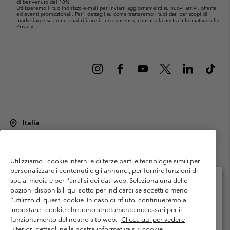
di benvenuto del 10%.
Utilizzeremo il tuo indirizzo e-mail per inviarti aggiornamenti su nuovi arrivi, offerte
ed eventi promozionali. Per i dettagli su come tratteremo i tuoi dati per scopi di
marketing e su come puoi ritirare il tuo consenso, consulta la nostra
Informativa sulla
Privacy
.
Italia
©
2026
Columbia Sportswear Italy S.R.L.. Via Feltrina Centro 11/8, 31044
Montebelluna (TV) Italia. Tutti i diritti riservati.
Utilizziamo i cookie interni e di terze parti e tecnologie simili per
Termini di utilizzo
Condizioni Generali di Venditaa
Garanzia
personalizzare i contenuti e gli annunci, per fornire funzioni di
Politica sulla privacy
social media e per l'analisi dei dati web. Seleziona una delle
opzioni disponibili qui sotto per indicarci se accetti o meno
Termini e condizioni del programma di membership
l'utilizzo di questi cookie. In caso di rifiuto, continueremo a
Seleziona il paese di spedizione e la lingua
impostare i cookie che sono strettamente necessari per il
Condizioni di utilizzo dei contenuti generati dagli utenti
Impressum
Shopping online disponibile
funzionamento del nostro sito web.
Clicca qui per vedere
Cookies
Public CBCR
ulteriori dettagli nella nostra informativa sui cookie.