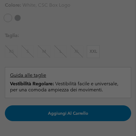
Colore:
White, CSC Box Logo
Taglia:
XS
S
M
L
XL
XXL
Guida alle taglie
Vestibilità Regolare:
Vestibilità facile e universale,
per una comoda ampiezza dei movimenti.
Aggiungi Al Carrello