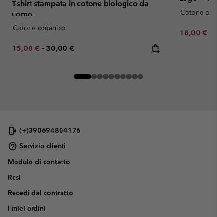
T-shirt stampata in cotone biologico da
Cotone org
uomo
Cotone organico
Minimum sa
18,00 €
-
Minimum sale price:
Maximum price:
15,00 €
-
30,00 €
(+)390694804176
Servizio clienti
Modulo di contatto
Resi
Recedi dal contratto
I miei ordini