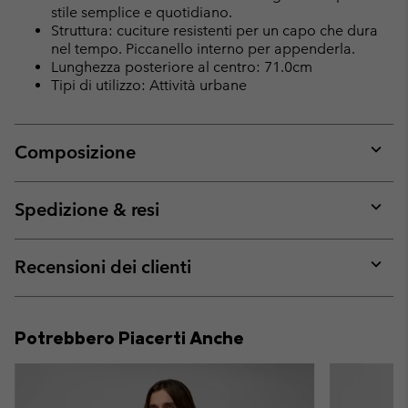
stile semplice e quotidiano.
Struttura: cuciture resistenti per un capo che dura
nel tempo. Piccanello interno per appenderla.
Lunghezza posteriore al centro: 71.0cm
Tipi di utilizzo: Attività urbane
Composizione
Expan
or
collap
Spedizione & resi
sectio
Expan
or
collap
Recensioni dei clienti
sectio
Expan
or
collap
Potrebbero Piacerti Anche
sectio