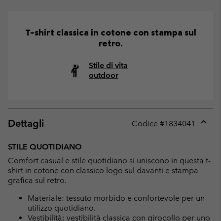
T-shirt classica in cotone con stampa sul
retro.
Stile di vita
outdoor
Dettagli
Codice #
1834041
Expan
or
STILE QUOTIDIANO
collap
Comfort casual e stile quotidiano si uniscono in questa t-
sectio
shirt in cotone con classico logo sul davanti e stampa
grafica sul retro.
Materiale: tessuto morbido e confortevole per un
utilizzo quotidiano.
Vestibilità: vestibilità classica con girocollo per uno