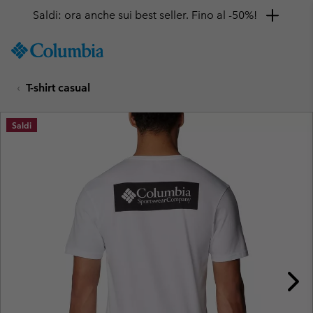
Saldi: ora anche sui best seller. Fino al -50%!
SKIP
Columbia
TO
Sportswear
CONTENT
T-shirt casual
SKIP
TO
MAIN
Saldi
NAV
SKIP
TO
SEARCH