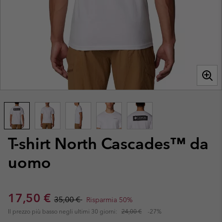
T-shirt North Cascades™ da
uomo
Sale price:
Regular price:
17,50 €
35,00 €
Risparmia 50%
Il prezzo più basso negli ultimi 30 giorni:
24,00 €
-27%