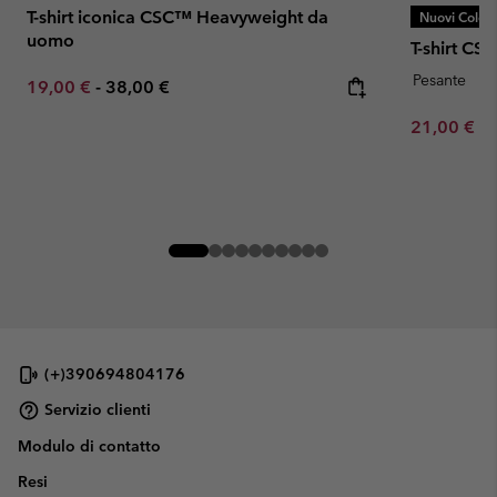
T-shirt iconica CSC™ Heavyweight da
Nuovi Colori
uomo
T-shirt C
Pesante
Minimum sale price:
Maximum price:
19,00 €
-
38,00 €
Minimum sa
21,00 €
-
(+)390694804176
Servizio clienti
Modulo di contatto
Resi