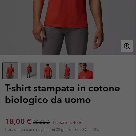
T-shirt stampata in cotone
biologico da uomo
Sale price:
Regular price:
18,00 €
30,00 €
Risparmia 40%
Il prezzo più basso negli ultimi 30 giorni:
30,00 €
-40%