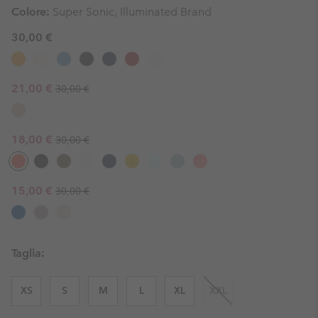
Colore:
Super Sonic, Illuminated Brand
30,00 €
Regular price:
Sale price:
21,00 €
30,00 €
Regular price:
Sale price:
18,00 €
30,00 €
Regular price:
Sale price:
15,00 €
30,00 €
Taglia:
XS
S
M
L
XL
XXL