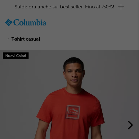
Saldi: ora anche sui best seller. Fino al -50%!
SKIP
Columbia
TO
Sportswear
CONTENT
T-shirt casual
SKIP
TO
MAIN
Nuovi Colori
NAV
SKIP
TO
SEARCH