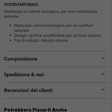
SCELTA NATURALE
Realizzata in cotone biologico, per una morbidezza
estrema.
Materiale: cotone biologico per un comfort
naturale.
Design: grafica accattivante per un look urbano.
Tipi di utilizzo: Attività urbane
Composizione
Expan
or
collap
Spedizione & resi
sectio
Expan
or
collap
Recensioni dei clienti
sectio
Expan
or
collap
Potrebbero Piacerti Anche
sectio