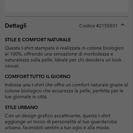
Dettagli
Codice #
2155031
Expan
or
STILE E COMFORT NATURALE
collap
Questa t-shirt stampata è realizzata in cotone biologico
sectio
al 100%, offrendo una sensazione di morbidezza e
naturalezza sulla pelle. Ideale per chi desidera un look
casual.
COMFORT TUTTO IL GIORNO
Indossa una t-shirt che offre un comfort naturale grazie al
cotone biologico che accarezza la pelle, perfetta per le
tue giornate in città.
STILE URBANO
Con un design grafico accattivante, questa t-shirt
aggiunge un tocco di personalità al tuo guardaroba
urbano, facendoti sentire a tuo agio e alla moda.