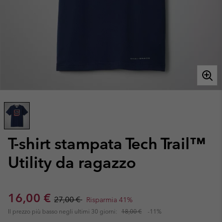
T-shirt stampata Tech Trail™
Utility da ragazzo
Sale price:
Regular price:
16,00 €
27,00 €
Risparmia 41%
Il prezzo più basso negli ultimi 30 giorni:
18,00 €
-11%