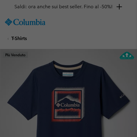
Saldi: ora anche sui best seller. Fino al -50%!
SKIP
Columbia
TO
Sportswear
CONTENT
T-Shirts
SKIP
TO
MAIN
Più Venduto
NAV
SKIP
TO
SEARCH