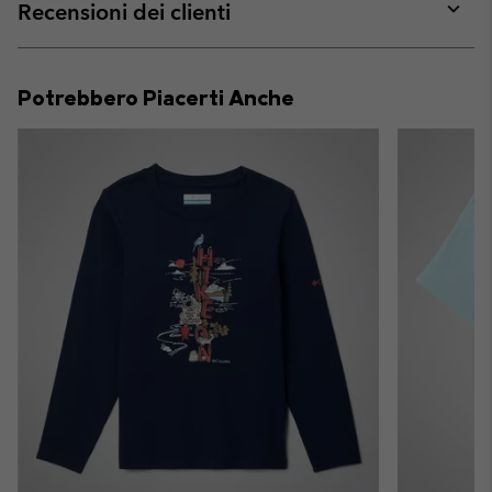
collap
Recensioni dei clienti
sectio
Expan
or
collap
Potrebbero Piacerti Anche
sectio