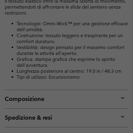
Il tessuto elastico offre la massima libertà di movimento,
permettendoti di affrontare le sfide del sentiero senza
restrizioni.
Tecnologie: Omni-Wick™ per una gestione efficace
dell'umidità.
Costruzione: tessuto leggero e traspirante per un
comfort duraturo.
Vestibilità: design pensato per il massimo comfort
durante le attività all'aperto.
Grafica: stampa grafica che esprime lo spirito
dell'avventura.
Lunghezza posteriore al centro: 19.0 in / 48.3 cm
Tipi di utilizzo: Escursionismo
Composizione
Expan
or
collap
Spedizione & resi
sectio
Expan
or