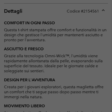
Dettagli
Codice #
2154561
Expan
or
COMFORT IN OGNI PASSO
collap
Questa t-shirt stampata offre comfort e funzionalità in un
sectio
design che gestisce l'umidità per mantenerti asciutto e
pronto per l'avventura.
ASCIUTTO E FRESCO
Grazie alla tecnologia Omni-Wick™, l'umidità viene
rapidamente allontanata dalla pelle, evaporando sulla
superficie del tessuto. Ideale per le giornate calde e
soleggiate sui sentieri.
DESIGN PER L'AVVENTURA
Creata per i giovani esploratori, questa maglietta offre
un comfort che ti segue passo dopo passo mentre ti
immergi nella natura.
MOVIMENTO LIBERO