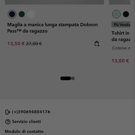
Maglia a manica lunga stampata Dobson
Più Venduto
Pass™ da ragazzo
T-shirt in 
da ragazz
Sale price:
Regular price:
13,50 €
27,00 €
Cotone org
Minimum sa
13,00 €
-
(+)390694804176
Servizio clienti
Modulo di contatto