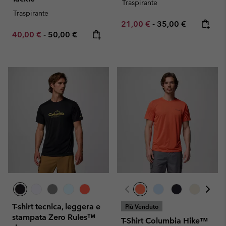
Traspirante
Traspirante
Minimum sale price:
Maximum price:
21,00 €
-
35,00 €
Minimum sale price:
Maximum price:
40,00 €
-
50,00 €
T-shirt tecnica, leggera e
Più Venduto
stampata Zero Rules™
T-Shirt Columbia Hike™