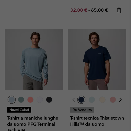
Minimum sale price:
Maximum price:
32,00 €
-
65,00 €
Nuovi Colori
Più Venduto
T-shirt a maniche lunghe
T-shirt tecnica Thistletown
da uomo PFG Terminal
Hills™ da uomo
Tackle™