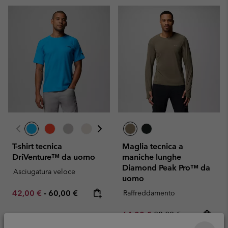
T-shirt tecnica
Maglia tecnica a
DriVenture™ da uomo
maniche lunghe
Diamond Peak Pro™ da
Asciugatura veloce
uomo
Minimum sale price:
Maximum price:
42,00 €
-
60,00 €
Raffreddamento
Sale price:
Regular price:
64,00 €
80,00 €