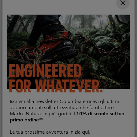
T-shirt in tessuto Chill
Maglia tecnica a
Iscriviti alla newsletter Columbia e ricevi gli ultimi
Creek™ da uomo
maniche lunghe PFG
aggiornamenti sull'attrezzatura che fa riflettere
Uncharted™ II da uomo
Traspirante
Madre Natura. In più, goditi il
10% di sconto sul tuo
Traspirante
primo ordine
**.
Minimum sale price:
Maximum sale price:
Regular price:
42,00 €
-
49,00 €
70,00 €
Sale price:
Regular price:
44,00 €
55,00 €
La tua prossima avventura inizia qui.