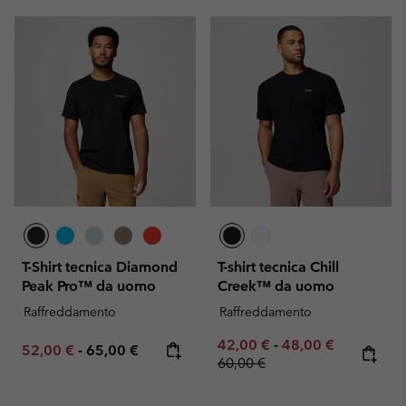
T-Shirt tecnica Diamond
T-shirt tecnica Chill
Peak Pro™ da uomo
Creek™ da uomo
Raffreddamento
Raffreddamento
Minimum sale price:
Maximum sale pric
Regular pr
42,00 €
-
48,00 €
Minimum sale price:
Maximum price:
52,00 €
-
65,00 €
60,00 €