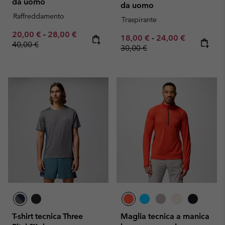
da uomo
da uomo
Raffreddamento
Traspirante
Minimum sale price:
Maximum sale price:
Regular price:
20,00 €
-
28,00 €
Minimum sale price:
Maximum sale pric
Regular pr
18,00 €
-
24,00 €
40,00 €
30,00 €
T-shirt tecnica Three
Maglia tecnica a manica