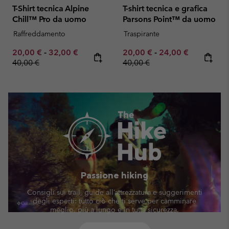
T-Shirt tecnica Alpine
T-shirt tecnica e grafica
Chill™ Pro da uomo
Parsons Point™ da uomo
Raffreddamento
Traspirante
Minimum sale price:
Maximum sale price:
Regular price:
Minimum sale price:
Maximum sale pric
Regular pr
20,00 €
-
32,00 €
20,00 €
-
24,00 €
40,00 €
40,00 €
Passione hiking
Consigli sui trail, guide all’attrezzatura e suggerimenti
degli esperti: tutto ciò che ti serve per camminare
meglio, più a lungo e in tutta sicurezza.