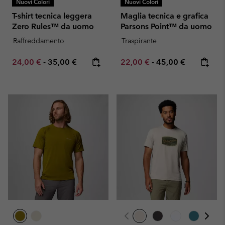
Nuovi Colori
Nuovi Colori
T-shirt tecnica leggera
Maglia tecnica e grafica
Zero Rules™ da uomo
Parsons Point™ da uomo
Raffreddamento
Traspirante
Minimum sale price:
Maximum price:
Minimum sale price:
Maximum price:
24,00 €
-
35,00 €
22,00 €
-
45,00 €