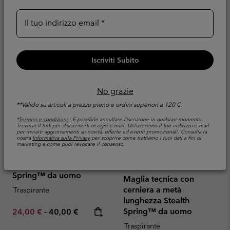
Il tuo indirizzo email
Iscriviti Subito
No grazie
**Valido su articoli a prezzo pieno e ordini superiori a 120 €.
*
Termini e condizioni
: È possibile annullare l’iscrizione in qualsiasi momento.
Troverai il link per disiscriverti in ogni e-mail. Utilizzeremo il tuo indirizzo e-mail
per inviarti aggiornamenti su novità, offerte ed eventi promozionali. Consulta la
nostra
Informativa sulla Privacy
per scoprire come trattiamo i tuoi dati a fini di
marketing e come puoi revocare il consenso.
Canotta tecnica Stealth
Nuovi Colori
Spring™ da uomo
Maglia tecnica con
cerniera a metà
Traspirante
lunghezza Stealth
Minimum sale price:
Maximum price:
Spring™ da uomo
24,00 €
-
40,00 €
Traspirante