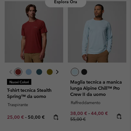
Esplora Ora
Maglia tecnica a manica
Nuovi Colori
lunga Alpine Chill™ Pro
T-shirt tecnica Stealth
Crew II da uomo
Spring™ da uomo
Raffreddamento
Traspirante
Minimum sale price:
Maximum sale pric
Regular pr
38,00 €
-
44,00 €
Minimum sale price:
Maximum price:
25,00 €
-
50,00 €
55,00 €