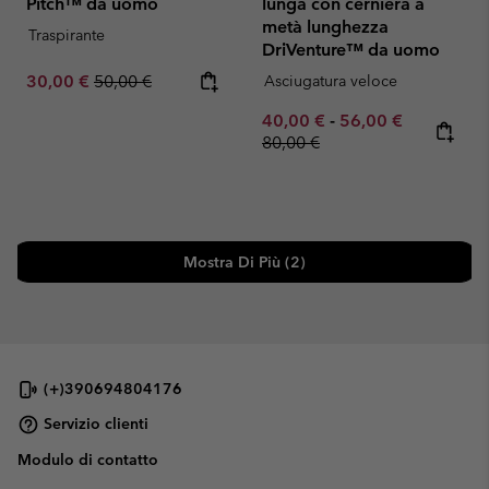
Pitch™ da uomo
lunga con cerniera a
metà lunghezza
Traspirante
DriVenture™ da uomo
Sale price:
Regular price:
30,00 €
50,00 €
Asciugatura veloce
Minimum sale price:
Maximum sale pric
Regular pr
40,00 €
-
56,00 €
80,00 €
Mostra Di Più (2)
(+)390694804176
Servizio clienti
Modulo di contatto