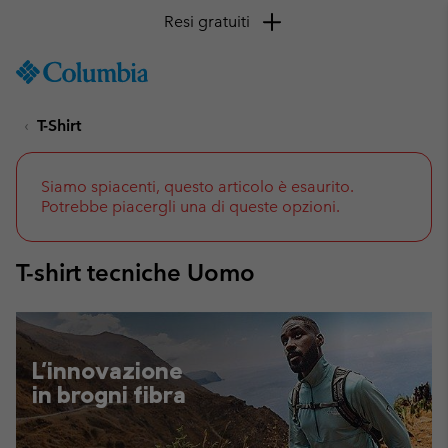
Resi gratuiti
SKIP
Columbia
TO
Sportswear
CONTENT
T-Shirt
SKIP
TO
MAIN
NAV
Siamo spiacenti, questo articolo è esaurito.
Potrebbe piacergli una di queste opzioni.
SKIP
TO
SEARCH
T-shirt tecniche Uomo
L'innovazione
in brogni fibra