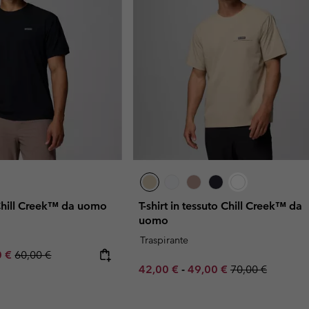
 Chill Creek™ da uomo
T-shirt in tessuto Chill Creek™ da
uomo
Traspirante
rice:
um sale price:
Regular price:
0 €
60,00 €
Minimum sale price:
Maximum sale price:
Regular price:
42,00 €
-
49,00 €
70,00 €