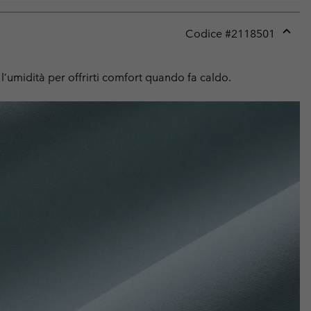
Codice #
2118501
Expan
or
collap
 l’umidità per offrirti comfort quando fa caldo.
sectio