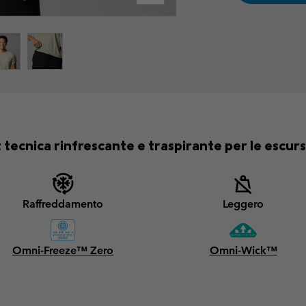
 tecnica rinfrescante e traspirante per le escurs
Raffreddamento
Leggero
Omni-Freeze™ Zero
Omni-Wick™