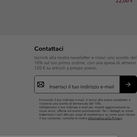
Minimum s
22,00 €
Contattaci
Iscriviti alla nostra newsletter e ricevi uno sconto del
10% sul tuo primo ordine, con una spesa di almeno
120 € su articoli a prezzo pieno.
Iscrizione
e-
mail
Iscri
Fornendo il tuo indirizzo e-mail, ti iscrivi alla nostra newsletter e
riceverai uno sconto di benvenuto del 10%.
Utilizzeremo il tuo indirizzo e-mail per inviarti aggiornamenti su
nuovi arrivi, offerte ed eventi promozionali. Per i dettagli su come
tratteremo i tuoi dati per scopi di marketing e su come puoi ritirare
il tuo consenso, consulta la nostra
Informativa sulla Privacy
.