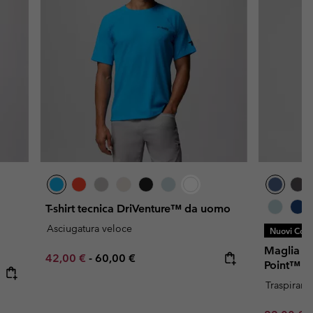
T-shirt tecnica DriVenture™ da uomo
Asciugatura veloce
Nuovi Color
Maglia te
Minimum sale price:
Maximum price:
42,00 €
-
60,00 €
Point™ d
Traspirant