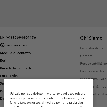
Chi Siamo
(+)390694804176
Servizio clienti
La nostra storia
Modulo di contatto
Carriera
Resi
Responsabilità so
Recedi dal contratto
Programma di affi
I miei ordini
Programma Corp
Spedizione
Investitori & med
Pagamento
Utilizziamo i cookie interni e di terze parti e tecnologie
Accessibilità: N
simili per personalizzare i contenuti e gli annunci, per
Domande frequenti
fornire funzioni di social media e per l'analisi dei dati