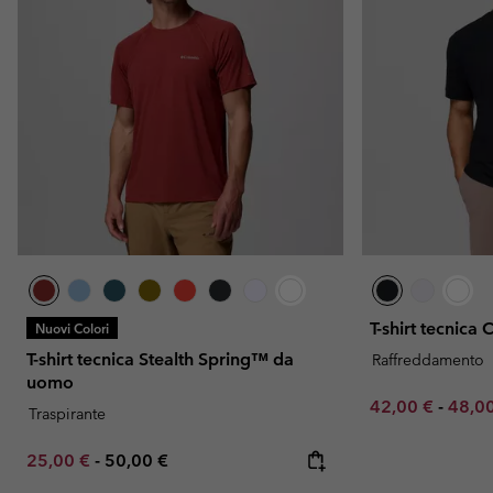
T-shirt tecnica
Nuovi Colori
T-shirt tecnica Stealth Spring™ da
Raffreddamento
uomo
Minimum sale p
Maxim
42,00 €
-
48,0
Traspirante
Minimum sale price:
Maximum price:
25,00 €
-
50,00 €