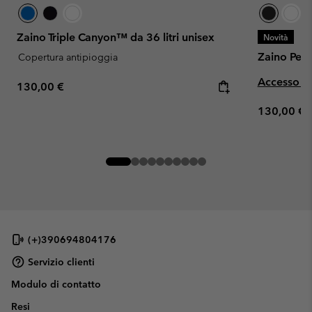
Zaino Triple Canyon™ da 36 litri unisex
Novità
Zaino Pepp
Copertura antipioggia
Accesso an
Regular price:
130,00 €
Regular pr
130,00 €
(+)390694804176
Servizio clienti
Modulo di contatto
Resi