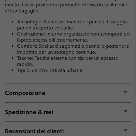
mentre fascia posteriore permette di fissarlo facilmente
al tuo bagaglio.
Tecnologie: Numerosi manici e i punti di fissaggio
per un trasporto versatile.
Costruzione: Interno organizzato con scomparti per
laptop accessibili esternamente.
Comfort: Spallacci sagomati e pannello posteriore
imbottito per un sostegno continuo.
Tasche: Tasche esterne con zip per un accesso
rapido.
Tipi di utilizzo: Attività urbane
Composizione
Expan
or
collap
Spedizione & resi
sectio
Expan
or
collap
Recensioni dei clienti
sectio