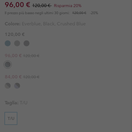
Sale price:
Regular price:
96,00 €
120,00 €
Risparmia 20%
Il prezzo più basso negli ultimi 30 giorni:
120,00 €
-20%
Colore:
Everblue, Black, Crushed Blue
120,00 €
Regular price:
Sale price:
96,00 €
120,00 €
Regular price:
Sale price:
84,00 €
120,00 €
Taglia:
T/U
T/U