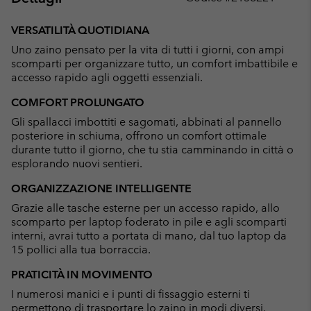
Expan
or
VERSATILITÀ QUOTIDIANA
collap
Uno zaino pensato per la vita di tutti i giorni, con ampi
sectio
scomparti per organizzare tutto, un comfort imbattibile e
accesso rapido agli oggetti essenziali.
COMFORT PROLUNGATO
Gli spallacci imbottiti e sagomati, abbinati al pannello
posteriore in schiuma, offrono un comfort ottimale
durante tutto il giorno, che tu stia camminando in città o
esplorando nuovi sentieri.
ORGANIZZAZIONE INTELLIGENTE
Grazie alle tasche esterne per un accesso rapido, allo
scomparto per laptop foderato in pile e agli scomparti
interni, avrai tutto a portata di mano, dal tuo laptop da
15 pollici alla tua borraccia.
PRATICITÀ IN MOVIMENTO
I numerosi manici e i punti di fissaggio esterni ti
permettono di trasportare lo zaino in modi diversi,