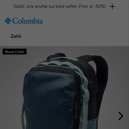
Saldi: ora anche sui best seller. Fino al -50%!
SKIP
Columbia
TO
Sportswear
CONTENT
Zaini
SKIP
TO
MAIN
Nuovi Colori
NAV
SKIP
TO
SEARCH