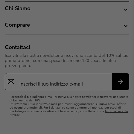
Chi Siamo
Comprare
Contattaci
Iscriviti alla nostra newsletter e ricevi uno sconto del 10% sul tuo
primo ordine, con una spesa di almeno 120 € su articoli a
prezzo pieno.
Iscrizione
e-
mail
Iscrivit
Fornendo il tuo indirizzo e-mail, ti iscrivi alla nostra newsletter e riceverai uno sconto
di benvenuto del 10%.
Utilizzeremo il tuo indirizzo e-mail per inviarti aggiornamenti su nuovi arrivi, offerte
ed eventi promozionali. Per i dettagli su come tratteremo i tuoi dati per scopi di
marketing e su come puoi ritirare il tuo consenso, consulta la nostra
Informativa sulla
Privacy
.