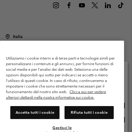
Italia
©
2026
Columbia Sportswear Italy S.R.L.. Via Feltrina Centro 11/8, 31044
Montebelluna (TV) Italia. Tutti i diritti riservati.
Utilizziamo i cookie interni e di terze parti e tecnologie simili per
Termini di utilizzo
Condizioni Generali di Venditaa
Garanzia
personalizzare i contenuti e gli annunci, per fornire funzioni di
Politica sulla privacy
social media e per l'analisi dei dati web. Seleziona una delle
opzioni disponibili qui sotto per indicarci se accetti o meno
Termini e condizioni del programma di membership
l'utilizzo di questi cookie. In caso di rifiuto, continueremo a
Seleziona il paese di spedizione e la lingua
impostare i cookie che sono strettamente necessari per il
Condizioni di utilizzo dei contenuti generati dagli utenti
Impressum
Shopping online disponibile
funzionamento del nostro sito web.
Clicca qui per vedere
Cookies
Public CBCR
ulteriori dettagli nella nostra informativa sui cookie.
Shopp
United States
online
Servizio clienti: Lun. - ven. 9:00 - 13:00 & 14:00- 18:00
Accetta tutti i cookie
Rifiuta tutti i cookie
(+)390694804176
dispon
Shopp
Italia
online
Gestisci le
dispon