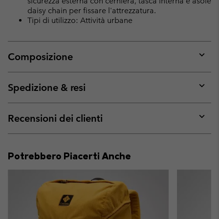
sicurezza esterna con cerniera, tasca interna e asole
daisy chain per fissare l'attrezzatura.
Tipi di utilizzo: Attività urbane
Composizione
Expan
or
collap
Spedizione & resi
sectio
Expan
or
collap
Recensioni dei clienti
sectio
Expan
or
collap
Potrebbero Piacerti Anche
sectio