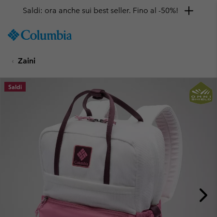
Saldi: ora anche sui best seller. Fino al -50%!
SKIP
Columbia
TO
Sportswear
CONTENT
Zaini
SKIP
TO
MAIN
Saldi
NAV
SKIP
TO
SEARCH