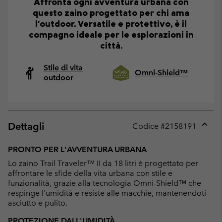
Affronta ogni avventura urbana con
questo zaino progettato per chi ama
l'outdoor. Versatile e protettivo, è il
compagno ideale per le esplorazioni in
città.
Stile di vita
Omni-Shield™
outdoor
Dettagli
Codice #
2158191
Expan
or
PRONTO PER L'AVVENTURA URBANA
collap
Lo zaino Trail Traveler™ II da 18 litri è progettato per
sectio
affrontare le sfide della vita urbana con stile e
funzionalità, grazie alla tecnologia Omni-Shield™ che
respinge l'umidità e resiste alle macchie, mantenendoti
asciutto e pulito.
PROTEZIONE DALL'UMIDITÀ