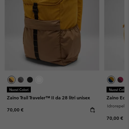
Nuovi Colori
Nuovi Colori
Zaino Trail Traveler™ II da 28 litri unisex
Zaino Echo
Idrorepelle
Regular price:
70,00 €
Regular pr
70,00 €