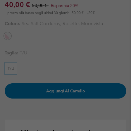
Sale price:
Regular price:
40,00 €
50,00 €
Risparmia 20%
Il prezzo più basso negli ultimi 30 giorni:
50,00 €
-20%
Colore:
Sea Salt Corduroy, Rosette, Moonvista
Taglia:
T/U
T/U
Aggiungi Al Carrello