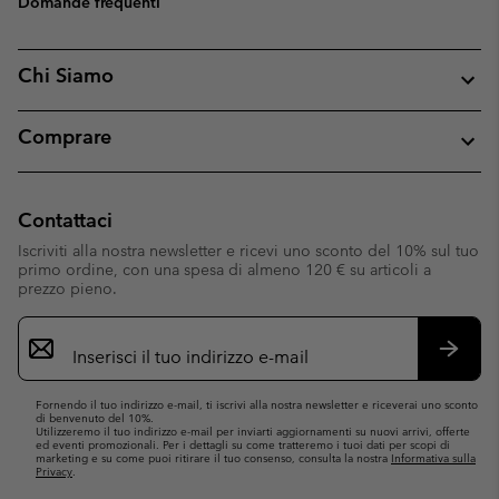
Domande frequenti
Chi Siamo
Comprare
Contattaci
Iscriviti alla nostra newsletter e ricevi uno sconto del 10% sul tuo
primo ordine, con una spesa di almeno 120 € su articoli a
prezzo pieno.
Iscrizione
e-
mail
Iscrivit
Fornendo il tuo indirizzo e-mail, ti iscrivi alla nostra newsletter e riceverai uno sconto
di benvenuto del 10%.
Utilizzeremo il tuo indirizzo e-mail per inviarti aggiornamenti su nuovi arrivi, offerte
ed eventi promozionali. Per i dettagli su come tratteremo i tuoi dati per scopi di
marketing e su come puoi ritirare il tuo consenso, consulta la nostra
Informativa sulla
Privacy
.