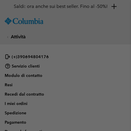
Saldi: ora anche sui best seller. Fino al -50%!
SKIP
Columbia
TO
Sportswear
CONTENT
Attività
SKIP
TO
MAIN
NAV
(+)390694804176
SKIP
Servizio clienti
TO
Modulo di contatto
SEARCH
Resi
Recedi dal contratto
I miei ordini
Spedizione
Pagamento