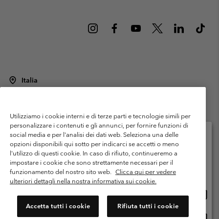
Italia
©
2026
Columbia Sportswear Italy S.R.L.. Via Feltrina Centro 11/8, 31044
Montebelluna (TV) Italia. Tutti i diritti riservati.
Utilizziamo i cookie interni e di terze parti e tecnologie simili per
Termini di utilizzo
Condizioni Generali di Venditaa
Garanzia
personalizzare i contenuti e gli annunci, per fornire funzioni di
Politica sulla privacy
social media e per l'analisi dei dati web. Seleziona una delle
opzioni disponibili qui sotto per indicarci se accetti o meno
Termini e condizioni del programma di membership
l'utilizzo di questi cookie. In caso di rifiuto, continueremo a
Seleziona il paese di spedizione e la lingua
impostare i cookie che sono strettamente necessari per il
Condizioni di utilizzo dei contenuti generati dagli utenti
Impressum
Shopping online disponibile
funzionamento del nostro sito web.
Clicca qui per vedere
Cookies
Public CBCR
ulteriori dettagli nella nostra informativa sui cookie.
Shopp
United States
online
Servizio clienti: Lun. - ven. 9:00 - 13:00 & 14:00- 18:00
Accetta tutti i cookie
Rifiuta tutti i cookie
(+)390694804176
dispon
Shopp
Italia